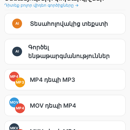
Դիտեք բոլոր վիդեո գործիքները →
Տեսահոլովակից տեքստի
AI
Գործել
AI
ենթաթարգմանություններ
MP4
MP4 դեպի MP3
MP3
MOV
MOV դեպի MP4
MP4
MKV