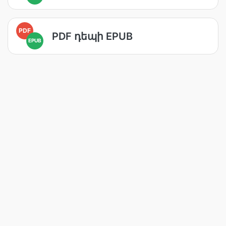
PDF
PDF դեպի EPUB
EPUB