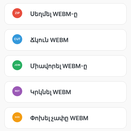
Սեղմել WEBM-ը
ZIP
Ճկուն WEBM
CUT
Միավորել WEBM-ը
JOIN
Կրկնել WEBM
ROT
Փոխել չափը WEBM
SIZE