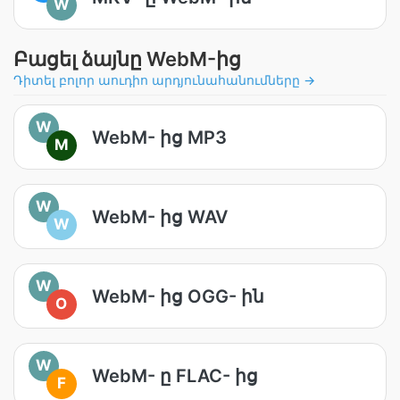
W
Բացել ձայնը WebM-ից
Դիտել բոլոր աուդիո արդյունահանումները →
W
WebM- ից MP3
M
W
WebM- ից WAV
W
W
WebM- ից OGG- ին
O
W
WebM- ը FLAC- ից
F