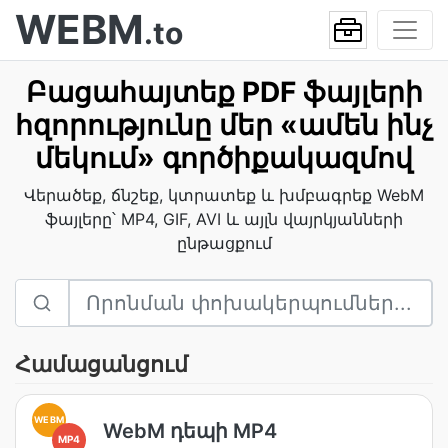
WEBM
.to
Բացահայտեք PDF ֆայլերի
հզորությունը մեր «ամեն ինչ
մեկում» գործիքակազմով
Վերածեք, ճնշեք, կտրատեք և խմբագրեք WebM
ֆայլերը՝ MP4, GIF, AVI և այլն վայրկյանների
ընթացքում
Համացանցում
WEBM
WebM դեպի MP4
MP4