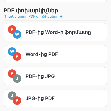
PDF փոխարկիչներ
Դիտեք բոլոր PDF գործիքները →
P
PDF-ից Word-ի ֆորմատը
W
W
Word-ից PDF
P
P
PDF-ից JPG
J
J
JPG-ից PDF
P