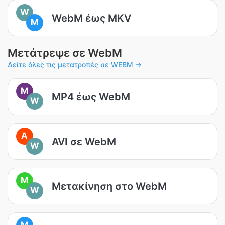
W
WebM έως MKV
M
Μετάτρεψε σε WebM
Δείτε όλες τις μετατροπές σε WEBM →
M
MP4 έως WebM
W
A
AVI σε WebM
W
M
Μετακίνηση στο WebM
W
M