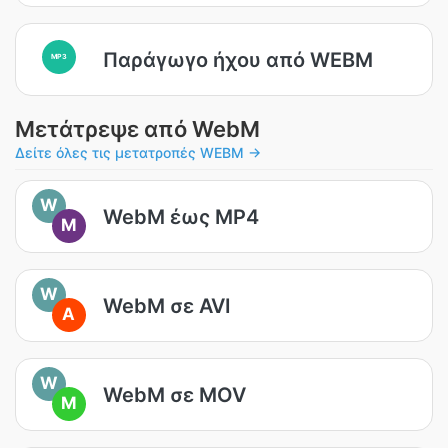
Παράγωγο ήχου από WEBM
MP3
Μετάτρεψε από WebM
Δείτε όλες τις μετατροπές WEBM →
W
WebM έως MP4
M
W
WebM σε AVI
A
W
WebM σε MOV
M