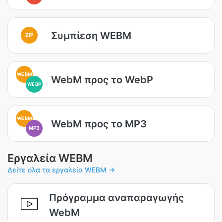
Συμπίεση WEBM
ZIP
WEBM
WebM προς το WebP
WEBP
WEBM
WebM προς το MP3
MP3
Εργαλεία WEBM
Δείτε όλα τα εργαλεία WEBM →
Πρόγραμμα αναπαραγωγής
WebM