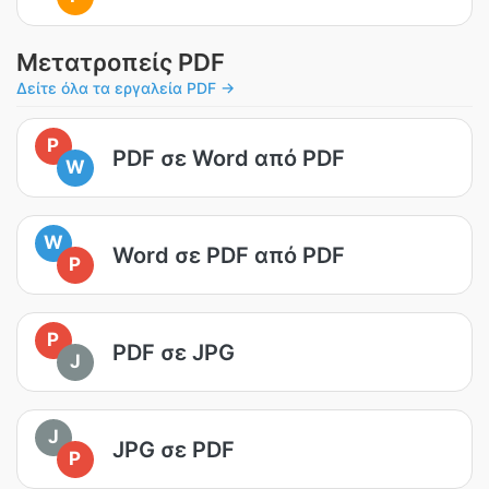
Μετατροπείς PDF
Δείτε όλα τα εργαλεία PDF →
P
PDF σε Word από PDF
W
W
Word σε PDF από PDF
P
P
PDF σε JPG
J
J
JPG σε PDF
P