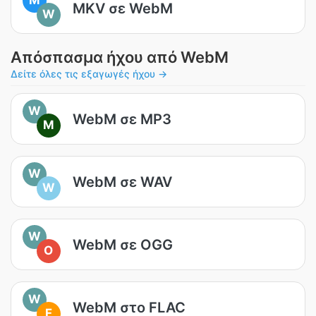
MKV σε WebM
W
Απόσπασμα ήχου από WebM
Δείτε όλες τις εξαγωγές ήχου →
W
WebM σε MP3
M
W
WebM σε WAV
W
W
WebM σε OGG
O
W
WebM στο FLAC
F