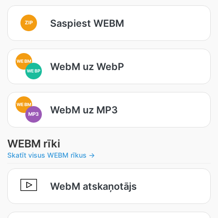
Saspiest WEBM
ZIP
WEBM
WebM uz WebP
WEBP
WEBM
WebM uz MP3
MP3
WEBM rīki
Skatīt visus WEBM rīkus →
WebM atskaņotājs