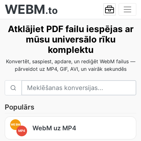
WEBM
.to
Atklājiet PDF failu iespējas ar
mūsu universālo rīku
komplektu
Konvertēt, saspiest, apdare, un rediģēt WebM failus —
pārveidot uz MP4, GIF, AVI, un vairāk sekundēs
Populārs
WEBM
WebM uz MP4
MP4