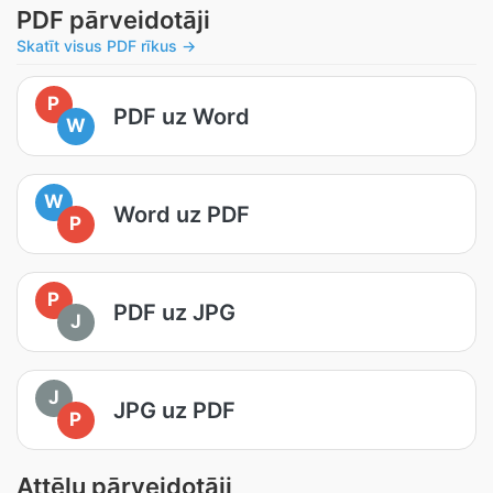
PDF pārveidotāji
Skatīt visus PDF rīkus →
P
PDF uz Word
W
W
Word uz PDF
P
P
PDF uz JPG
J
J
JPG uz PDF
P
Attēlu pārveidotāji