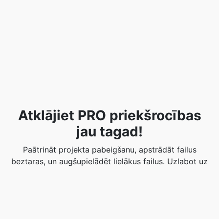
Atklājiet PRO priekšrocības
jau tagad!
Paātrināt projekta pabeigšanu, apstrādāt failus
beztaras, un augšupielādēt lielākus failus. Uzlabot uz
PRO produktivitātes pieaugumu.
Iegūsti PRO jau šodien!