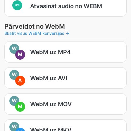
Atvasināt audio no WEBM
MP3
Pārveidot no WebM
Skatīt visus WEBM konversijas →
W
WebM uz MP4
M
W
WebM uz AVI
A
W
WebM uz MOV
M
W
WebM uz MKV