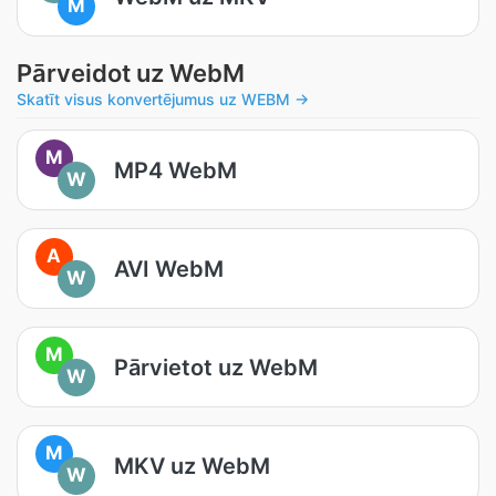
M
Pārveidot uz WebM
Skatīt visus konvertējumus uz WEBM →
M
MP4 WebM
W
A
AVI WebM
W
M
Pārvietot uz WebM
W
M
MKV uz WebM
W