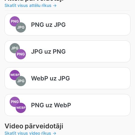
Skatīt visus attēlu rīkus →
PNG
PNG uz JPG
JPG
JPG
JPG uz PNG
PNG
WEBP
WebP uz JPG
JPG
PNG
PNG uz WebP
WEBP
Video pārveidotāji
Skatīt visus video rīkus →