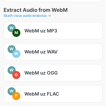
Extract Audio from WebM
Skatīt visus audio ierakstus →
W
WebM uz MP3
M
W
WebM uz WAV
W
W
WebM uz OGG
O
W
WebM uz FLAC
F