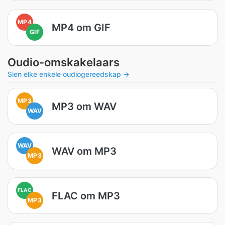
MP4
MP4 om GIF
GIF
Oudio-omskakelaars
Sien elke enkele oudiogereedskap →
MP3
MP3 om WAV
WAV
WAV
WAV om MP3
MP3
FLAC
FLAC om MP3
MP3