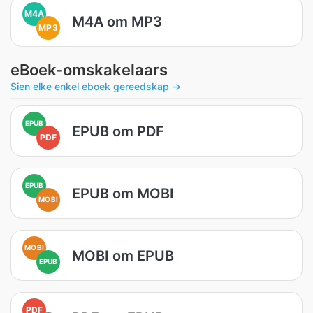
M4A
M4A om MP3
MP3
eBoek-omskakelaars
Sien elke enkel eboek gereedskap →
EPUB
EPUB om PDF
PDF
EPUB
EPUB om MOBI
MOBI
MOBI
MOBI om EPUB
EPUB
PDF