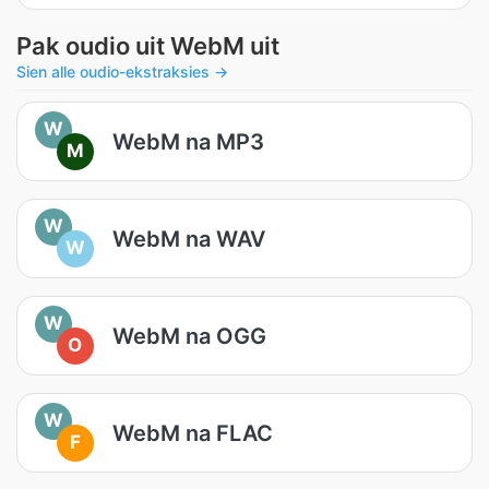
Pak oudio uit WebM uit
Sien alle oudio-ekstraksies →
W
WebM na MP3
M
W
WebM na WAV
W
W
WebM na OGG
O
W
WebM na FLAC
F