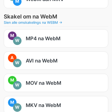
M
Skakel om na WebM
Sien alle omskakelings na WEBM →
M
MP4 na WebM
W
A
AVI na WebM
W
M
MOV na WebM
W
M
MKV na WebM
W