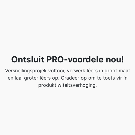
Ontsluit PRO-voordele nou!
Versnellingsprojek voltooi, verwerk lêers in groot maat
en laai groter lêers op. Gradeer op om te toets vir 'n
produktiwiteitsverhoging.
Kry vandag nog PRO!