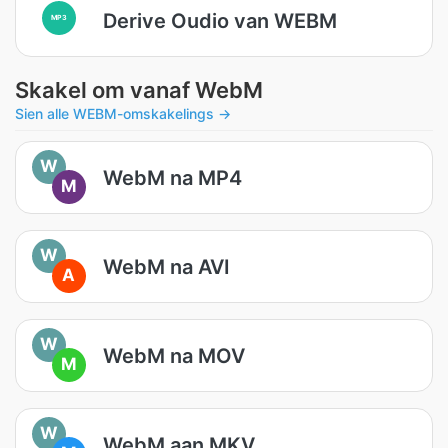
Derive Oudio van WEBM
MP3
Skakel om vanaf WebM
Sien alle WEBM-omskakelings →
W
WebM na MP4
M
W
WebM na AVI
A
W
WebM na MOV
M
W
WebM aan MKV