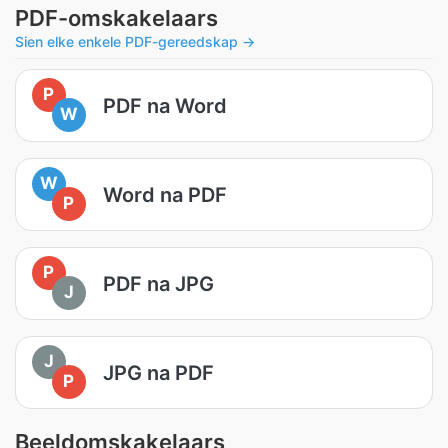
PDF-omskakelaars
Sien elke enkele PDF-gereedskap →
P
PDF na Word
W
W
Word na PDF
P
P
PDF na JPG
J
J
JPG na PDF
P
Beeldomskakelaars