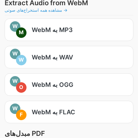
Extract Audio from WebM
مشاهده همه استخراج‌های صوتی →
W
WebM به MP3
M
W
WebM به WAV
W
W
WebM به OGG
O
W
WebM به FLAC
F
مبدل‌های PDF