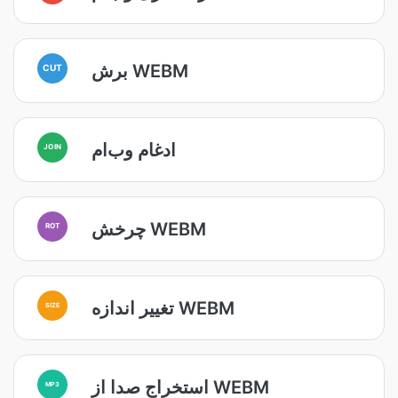
برش WEBM
CUT
ادغام وب‌ام
JOIN
چرخش WEBM
ROT
تغییر اندازه WEBM
SIZE
استخراج صدا از WEBM
MP3