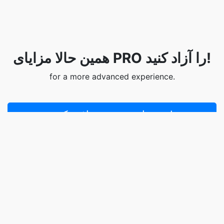
همین حالا مزایای PRO را آزاد کنید!
for a more advanced experience.
همین امروز پرو دریافت کنید!
به این ابزار امتیاز دهید
☆
☆
☆
☆
☆
رای
13
/5 -
4.6