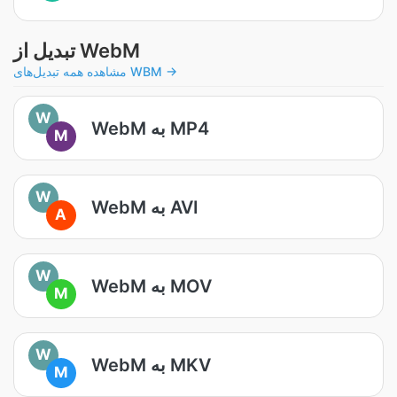
تبدیل از WebM
مشاهده همه تبدیل‌های WBM →
W
WebM به MP4
M
W
WebM به AVI
A
W
WebM به MOV
M
W
WebM به MKV
M