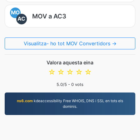
MO
MOV a AC3
AC
Visualitza- ho tot MOV Convertidors →
Valora aquesta eina
☆
☆
☆
☆
☆
5.0
/5 -
0
vots
ns6.com
kdeaccessibility Free WHOIS, DNS i SSL en tots els
dominis.