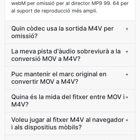
webM per omissió per al director MP9 99. 64 per
al suport de reproducció més ampli.
Quin còdec usa la sortida M4V per
+
omissió?
La meva pista d'àudio sobreviurà a la
+
conversió MOV a M4V?
Puc mantenir el marc original en
+
convertir MOV a M4V?
Quina és la mida del fitxer entre MOV i
+
M4V?
Voleu jugar al fitxer M4V al navegador
+
i als dispositius mòbils?