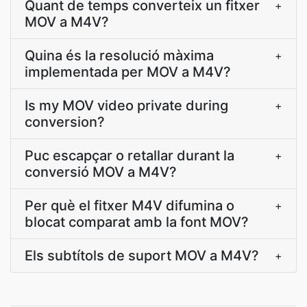
Quant de temps converteix un fitxer
+
MOV a M4V?
Quina és la resolució màxima
+
implementada per MOV a M4V?
Is my MOV video private during
+
conversion?
Puc escapçar o retallar durant la
+
conversió MOV a M4V?
Per què el fitxer M4V difumina o
+
blocat comparat amb la font MOV?
Els subtítols de suport MOV a M4V?
+