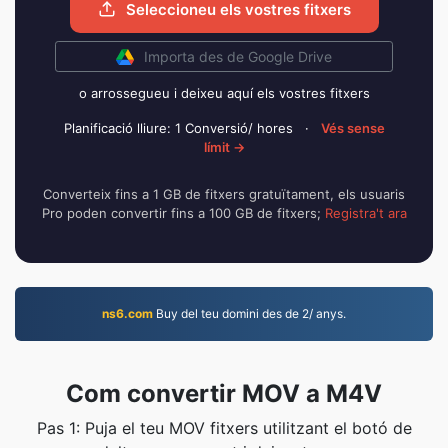
Seleccioneu els vostres fitxers
Importa des de Google Drive
o arrossegueu i deixeu aquí els vostres fitxers
Planificació lliure: 1 Conversió/ hores
·
Vés sense
límit →
Converteix fins a 1 GB de fitxers gratuïtament, els usuaris
Pro poden convertir fins a 100 GB de fitxers;
Registra't ara
ns6.com
Buy del teu domini des de 2/ anys.
Com convertir MOV a M4V
Pas 1: Puja el teu MOV fitxers utilitzant el botó de