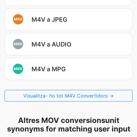
M4V a JPEG
M4V
M4V a AUDIO
M4V
M4V a MPG
M4V
Visualitza- ho tot M4V Convertidors →
Altres MOV conversionsunit
synonyms for matching user input