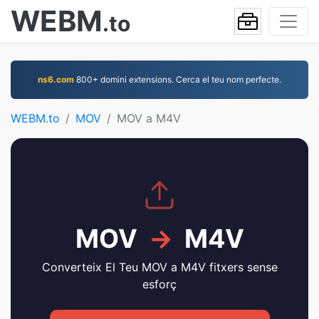
WEBM
.to
ns6.com
800+ domini extensions. Cerca el teu nom perfecte.
WEBM.to
MOV
MOV a M4V
MOV
→
M4V
Converteix El Teu MOV a M4V fitxers sense
esforç