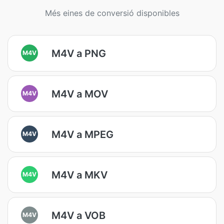
Més eines de conversió disponibles
M4V a PNG
M4V
M4V a MOV
M4V
M4V a MPEG
M4V
M4V a MKV
M4V
M4V a VOB
M4V