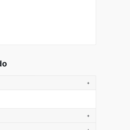
do
+
+
+