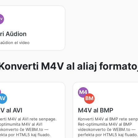
4V
iri Aŭdion
 aŭdion el video
Konverti M4V al aliaj formato
M4
AV
BM
V al AVI
M4V al BMP
erti M4V al AVI rete senpage.
Konverti M4V al BMP rete sen
optimumita M4V al AVI
Ret-optimumita M4V al BMP
okonverto ĉe WEBM.to —
videokonverto ĉe WEBM.to —
ekta por HTML5 kaj fluado.
perfekta por HTML5 kaj fluado.