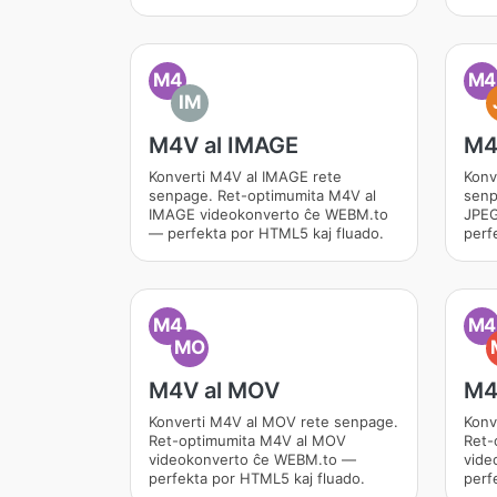
M4
M4
IM
M4V al IMAGE
M4
Konverti M4V al IMAGE rete
Konv
senpage. Ret-optimumita M4V al
senp
IMAGE videokonverto ĉe WEBM.to
JPEG
— perfekta por HTML5 kaj fluado.
perf
M4
M4
MO
M4V al MOV
M4
Konverti M4V al MOV rete senpage.
Konv
Ret-optimumita M4V al MOV
Ret-
videokonverto ĉe WEBM.to —
vide
perfekta por HTML5 kaj fluado.
perf