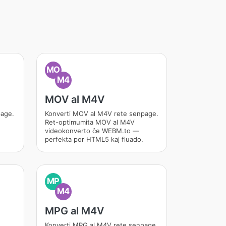
MO
M4
MOV al M4V
page.
Konverti MOV al M4V rete senpage.
Ret-optimumita MOV al M4V
videokonverto ĉe WEBM.to —
perfekta por HTML5 kaj fluado.
MP
M4
MPG al M4V
Konverti MPG al M4V rete senpage.