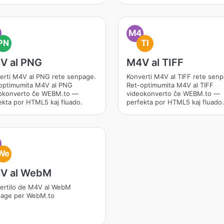
M4
PN
TI
V al PNG
M4V al TIFF
erti M4V al PNG rete senpage.
Konverti M4V al TIFF rete senp
optimumita M4V al PNG
Ret-optimumita M4V al TIFF
okonverto ĉe WEBM.to —
videokonverto ĉe WEBM.to —
ekta por HTML5 kaj fluado.
perfekta por HTML5 kaj fluado.
We
V al WebM
ertilo de M4V al WebM
age per WebM.to