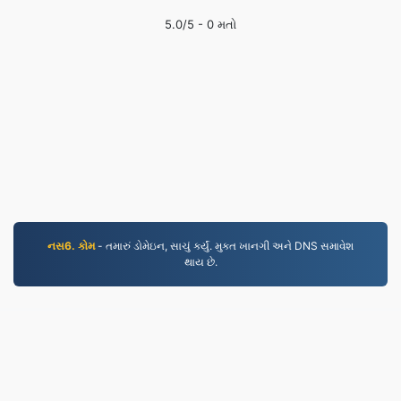
5.0
/5 -
0
મતો
નસ6. કોમ
- તમારું ડોમેઇન, સાચું કર્યું. મુક્ત ખાનગી અને DNS સમાવેશ
થાય છે.
WEBM.to
૨૦૧૯ થી રૂપાંતરિત ફાઇલો
ગોપનીયતા નીતિ
|
સેવાની શરતો
|
અમારા વિશે
|
અમારો સંપર્ક