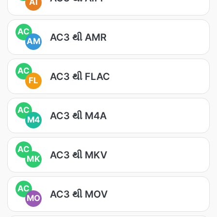
AI
AC
AC3 થી AMR
AM
AC
AC3 થી FLAC
FL
AC
AC3 થી M4A
M4
AC
AC3 થી MKV
MK
AC
AC3 થી MOV
MO