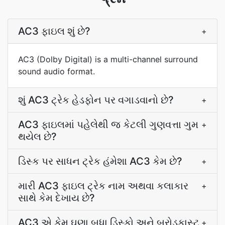
AC3 ફાઇલ શું છે?
+
AC3 (Dolby Digital) is a multi-channel surround
sound audio format.
શું AC3 ટ્રેક હેડફોન પર વગાડવાનો છે?
+
AC3 ફાઇલમાં પહેલેથી જ કેટલી ગુણવત્તા ગુમ
+
થયેલ છે?
ડિસ્ક પર સાધન ટ્રેક હંમેશા AC3 કેમ છે?
+
મારી AC3 ફાઇલ ટ્રેક નામ અથવા કલાકાર
+
સાથે કેમ દેખાય છે?
AC3 એ કેમ ઘણા બધા ડિસ્કો અને બ્રોડકાસ્ટ
+