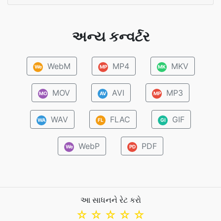
અન્ય કન્વર્ટર
WebM
MP4
MKV
We
MP
MK
MOV
AVI
MP3
MO
AV
MP
WAV
FLAC
GIF
WA
FL
GI
WebP
PDF
We
PD
આ સાધનને રેટ કરો
☆
☆
☆
☆
☆