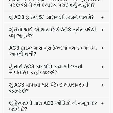
પર છે જો મેં તેને ક્યારેય પસંદ કર્યું ન હોય?
શું AC3 ફાઇલ 5.1 સાઉન્ડ મિક્સને લાવશે?
+
શું તેનો અર્થ એ થાય છે કે AC3 ત્રીસ વર્ષથી
+
વધુ જૂનું છે?
AC3 ફાઇલ મારા બ્રાઉઝરમાં વગાડવામાં કેમ
+
આવતી નથી?
હું મારી AC3 ફાઇલોને કયા બીટદરમાં
+
રૂપાંતરિત કરવું જોઇએ?
શું AC3 વાપરવા માટે પેટેન્ટ લાઇસન્સની
+
જરૂર છે?
શું ફેરબદલી મારા AC3 ઓડિયો નો નમૂના દર
+
બદલે છે?