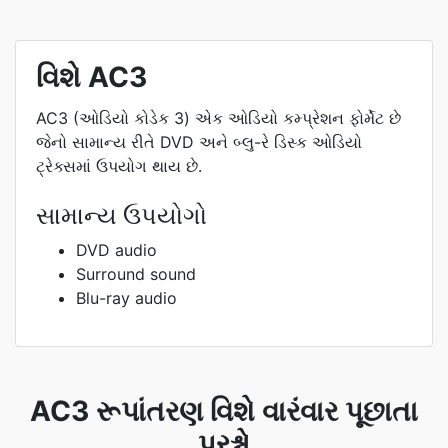
વિશે AC3
AC3 (ઓડિયો કોડેક 3) એક ઓડિયો કમ્પ્રેશન ફોર્મેટ છે
જેનો સામાન્ય રીતે DVD અને બ્લુ-રે ડિસ્ક ઓડિયો
ટ્રેક્સમાં ઉપયોગ થાય છે.
સામાન્ય ઉપયોગો
DVD audio
Surround sound
Blu-ray audio
AC3 રૂપાંતરણ વિશે વારંવાર પૂછાતા
પ્રશ્નો