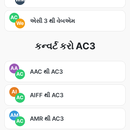
AC
એસી 3 થી વેબએમ
We
કન્વર્ટ કરો AC3
AA
AAC થી AC3
AC
AI
AIFF થી AC3
AC
AM
AMR થી AC3
AC