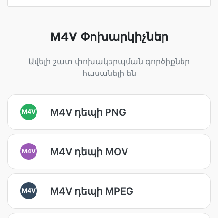
M4V Փոխարկիչներ
Ավելի շատ փոխակերպման գործիքներ
հասանելի են
M4V դեպի PNG
M4V
M4V դեպի MOV
M4V
M4V դեպի MPEG
M4V