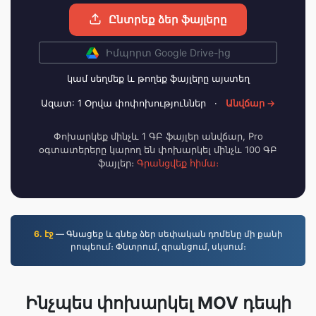
Ընտրեք ձեր ֆայլերը
Իմպորտ Google Drive-ից
կամ սեղմեք և թողեք ֆայլերը այստեղ
Ազատ: 1 Օրվա փոփոխություններ
·
Անվճար →
Փոխարկեք մինչև 1 ԳԲ ֆայլեր անվճար, Pro
օգտատերերը կարող են փոխարկել մինչև 100 ԳԲ
ֆայլեր։
Գրանցվեք հիմա։
6. էջ
— Գնացեք և գնեք ձեր սեփական դոմենը մի քանի
րոպեում։ Փնտրում, գրանցում, սկսում։
Ինչպես փոխարկել MOV դեպի