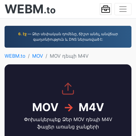
WEBM
.to
6. էջ
— Ձեր սեփական դոմենը, ճիշտ անել, անվճար
գաղտնիություն և DNS ներառված է:
WEBM.to
MOV
MOV դեպի M4V
MOV
→
M4V
Փոխակերպեք Ձեր MOV դեպի M4V
ֆայլեր առանց ջանքերի