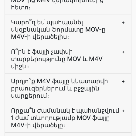
MOV-ից M4V վերափոխումից
հետո։
Կարո՞ղ եմ պահպանել
+
սկզբնական ֆորմատը MOV-ը
M4V-ի վերածելիս։
Ո՞րն է ֆայլի չափսի
+
տարբերությունը MOV և M4V
միջև։
Արդյո՞ք M4V ֆայլը կկատարվի
+
բրաուզերներում և բջջային
սարքերում։
Որքա՞ն ժամանակ է պահանջվում
+
1 ժամ տևողությամբ MOV ֆայլը
M4V-ի վերածելը։