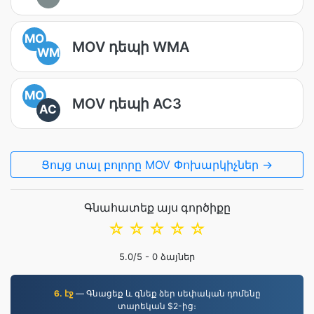
MO
MOV դեպի WMA
WM
MO
MOV դեպի AC3
AC
Ցույց տալ բոլորը MOV Փոխարկիչներ →
Գնահատեք այս գործիքը
☆
☆
☆
☆
☆
5.0
/5 -
0
ձայներ
6. էջ
— Գնացեք և գնեք ձեր սեփական դոմենը
տարեկան $2-ից։