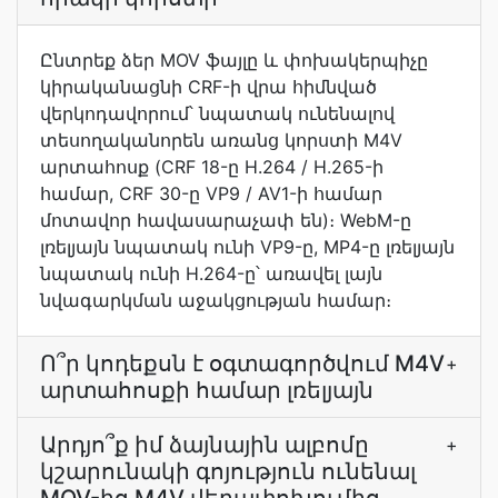
Ընտրեք ձեր MOV ֆայլը և փոխակերպիչը
կիրականացնի CRF-ի վրա հիմնված
վերկոդավորում՝ նպատակ ունենալով
տեսողականորեն առանց կորստի M4V
արտահոսք (CRF 18-ը H.264 / H.265-ի
համար, CRF 30-ը VP9 / AV1-ի համար
մոտավոր հավասարաչափ են)։ WebM-ը
լռելյայն նպատակ ունի VP9-ը, MP4-ը լռելյայն
նպատակ ունի H.264-ը՝ առավել լայն
նվագարկման աջակցության համար։
Ո՞ր կոդեքսն է օգտագործվում M4V
+
արտահոսքի համար լռելյայն
Արդյո՞ք իմ ձայնային ալբոմը
+
կշարունակի գոյություն ունենալ