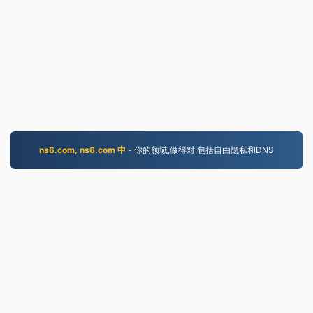
ns6.com, ns6.com 中
- 你的领域,做得对,包括自由隐私和DNS
WEBM.to
2019年以来转换的文件
隐私政策
|
服务条款
|
关于我们
|
联系我们
|
API
|
样本
|
安裝 AppA
© 2026 WEBM.to
|
VPS.org
LLC | 由……制造
nadermx