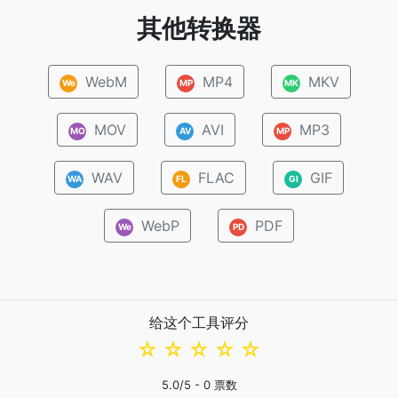
其他转换器
WebM
MP4
MKV
We
MP
MK
MOV
AVI
MP3
MO
AV
MP
WAV
FLAC
GIF
WA
FL
GI
WebP
PDF
We
PD
给这个工具评分
☆
☆
☆
☆
☆
5.0
/5 -
0
票数