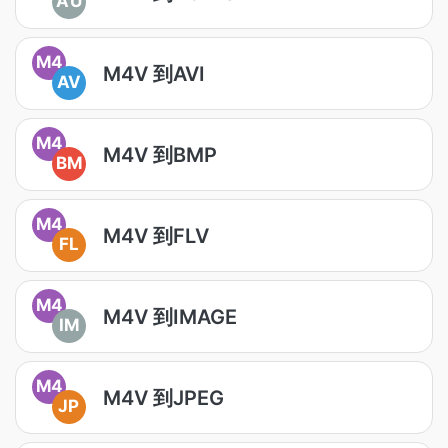
AU
M4
M4V 到AVI
AV
M4
M4V 到BMP
BM
M4
M4V 到FLV
FL
M4
M4V 到IMAGE
IM
M4
M4V 到JPEG
JP