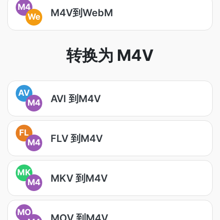
M4
M4V到WebM
We
转换为 M4V
AV
AVI 到M4V
M4
FL
FLV 到M4V
M4
MK
MKV 到M4V
M4
MO
MOV 到M4V