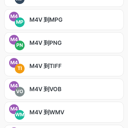
M4
M4V 到MPG
MP
M4
M4V 到PNG
PN
M4
M4V 到TIFF
TI
M4
M4V 到VOB
VO
M4
M4V 到WMV
WM