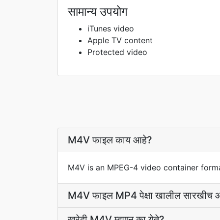
सामान्य उपयोग
iTunes video
Apple TV content
Protected video
M4V फाइल काय आहे?
M4V is an MPEG-4 video container forma
M4V फाइल MP4 पेक्षा खालील सारखीच आ
खरेदी M4V म्हणून का येते?