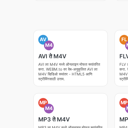
AV
FL
M4
AVI ते M4V
FL
AVI ला M4V मध्ये ऑनलाइन मोफत रूपांतरित
FLV ल
करा. WEBM.to वर वेब-अनुकूलित AVI ला
करा. 
M4V व्हिडिओ रूपांतर - HTML5 आणि
M4V व
स्ट्रीमिंगसाठी उत्तम.
स्ट्री
MP
MP
M4
MP3 ते M4V
MP
MP3 ला M4V मध्ये ऑनलाइन मोफत रूपांतरित
MP4 ल