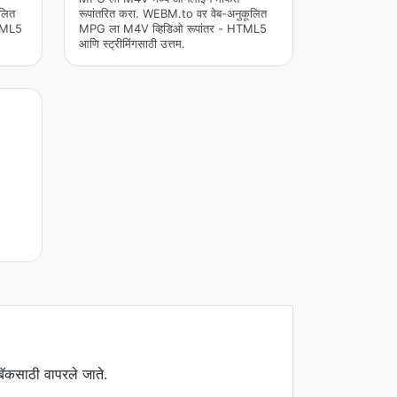
ूलित
रूपांतरित करा. WEBM.to वर वेब-अनुकूलित
TML5
MPG ला M4V व्हिडिओ रूपांतर - HTML5
आणि स्ट्रीमिंगसाठी उत्तम.
ॅकसाठी वापरले जाते.