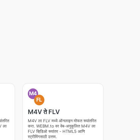
M4
FL
M4V ते FLV
ंतरित
M4V ला FLV मध्ये ऑनलाइन मोफत रूपांतरित
V ला
करा. WEBM.to वर वेब-अनुकूलित M4V ला
FLV व्हिडिओ रूपांतर - HTML5 आणि
स्ट्रीमिंगसाठी उत्तम.