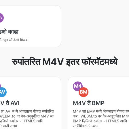
4V
िओ काढा
िओमधून ऑडिओ मिळवा
रुपांतरित M4V इतर फॉरमॅटमध्ये
M4
AV
BM
 ते AVI
M4V ते BMP
ा AVI मध्ये ऑनलाइन मोफत रूपांतरित
M4V ला BMP मध्ये ऑनलाइन मोफत रूपा
 WEBM.to वर वेब-अनुकूलित M4V ला
करा. WEBM.to वर वेब-अनुकूलित M4
्हिडिओ रूपांतर - HTML5 आणि
BMP व्हिडिओ रूपांतर - HTML5 आणि
मिंगसाठी उत्तम.
स्ट्रीमिंगसाठी उत्तम.