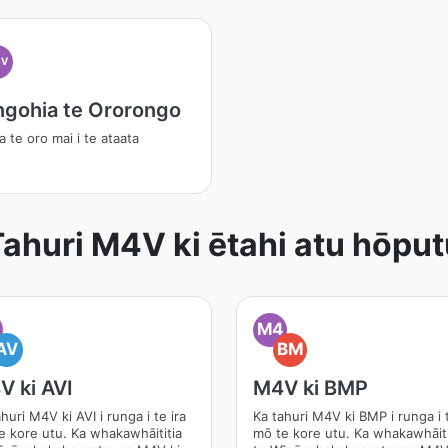
4V
ngohia te Ororongo
a te oro mai i te ataata
ahuri M4V ki ētahi atu hōput
M4
AV
BM
V ki AVI
M4V ki BMP
huri M4V ki AVI i runga i te ira
Ka tahuri M4V ki BMP i runga i t
e kore utu. Ka whakawhāititia
mō te kore utu. Ka whakawhāiti