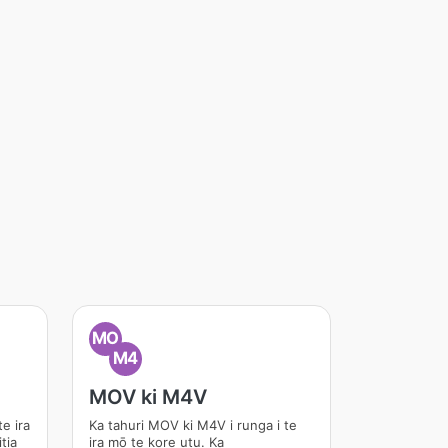
MO
M4
MOV ki M4V
e ira
Ka tahuri MOV ki M4V i runga i te
tia
ira mō te kore utu. Ka