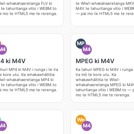
īwī-whakahaeretanga FLV ki
te Wīwī-whakahaeretanga MKV
te tahuritanga vitio i WEBM.to
M4V te tahuritanga vitio i WEB
i mo te HTML5 me te rerenga.
— pai mo te HTML5 me te rere
MP
M4
M4
4 ki M4V
MPEG ki M4V
huri MP4 ki M4V i runga i te ira
Ka tahuri MPEG ki M4V i runga 
e kore utu. Ka whakawhāititia
ira mō te kore utu. Ka
īwī-whakahaeretanga MP4 ki
whakawhāititia te Wīwī-
te tahuritanga vitio i WEBM.to
whakahaeretanga MPEG ki M4
i mo te HTML5 me te rerenga.
tahuritanga vitio i WEBM.to — 
mo te HTML5 me te rerenga.
M
We
M4
M4