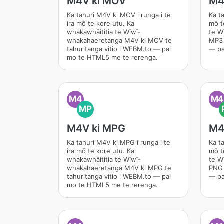
M4V ki MOV
M4
Ka tahuri M4V ki MOV i runga i te
Ka ta
ira mō te kore utu. Ka
mō t
whakawhāititia te Wīwī-
te W
whakahaeretanga M4V ki MOV te
MP3 
tahuritanga vitio i WEBM.to — pai
— pa
mo te HTML5 me te rerenga.
M4
M4
MP
M4V ki MPG
M4
Ka tahuri M4V ki MPG i runga i te
Ka ta
ira mō te kore utu. Ka
mō t
whakawhāititia te Wīwī-
te W
whakahaeretanga M4V ki MPG te
PNG 
tahuritanga vitio i WEBM.to — pai
— pa
mo te HTML5 me te rerenga.