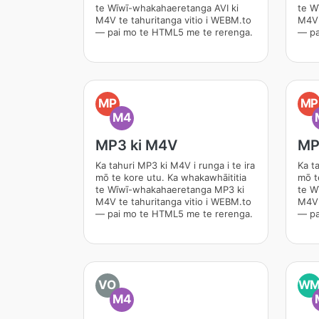
te Wīwī-whakahaeretanga AVI ki
te W
M4V te tahuritanga vitio i WEBM.to
M4V 
— pai mo te HTML5 me te rerenga.
— pa
MP
MP
M4
MP3 ki M4V
MP
Ka tahuri MP3 ki M4V i runga i te ira
Ka ta
mō te kore utu. Ka whakawhāititia
mō t
te Wīwī-whakahaeretanga MP3 ki
te W
M4V te tahuritanga vitio i WEBM.to
M4V 
— pai mo te HTML5 me te rerenga.
— pa
VO
W
M4