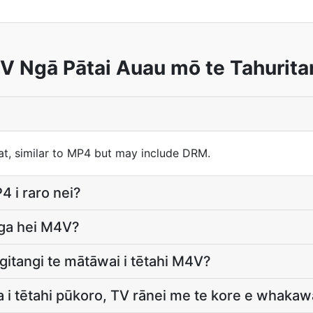
 Ngā Pātai Auau mō te Tahurit
t, similar to MP4 but may include DRM.
4 i raro nei?
nga hei M4V?
gitangi te mātāwai i tētahi M4V?
i tētahi pūkoro, TV rānei me te kore e whakawā