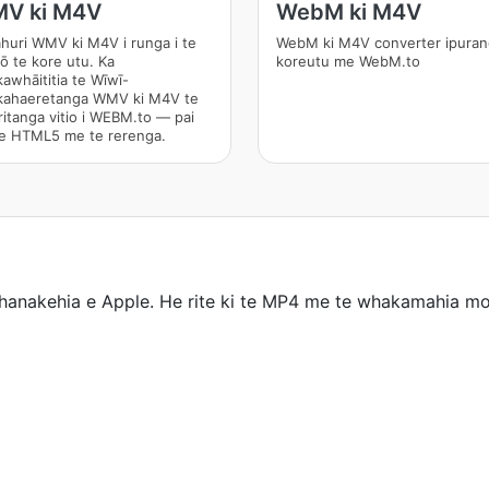
V ki M4V
WebM ki M4V
ahuri WMV ki M4V i runga i te
WebM ki M4V converter ipuran
mō te kore utu. Ka
koreutu me WebM.to
awhāititia te Wīwī-
ahaeretanga WMV ki M4V te
ritanga vitio i WEBM.to — pai
e HTML5 me te rerenga.
nakehia e Apple. He rite ki te MP4 me te whakamahia mo t