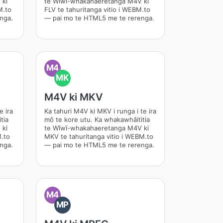
 ki
te Wīwī-whakahaeretanga M4V ki
M.to
FLV te tahuritanga vitio i WEBM.to
nga.
— pai mo te HTML5 me te rerenga.
M4
MK
M4V ki MKV
e ira
Ka tahuri M4V ki MKV i runga i te ira
tia
mō te kore utu. Ka whakawhāititia
 ki
te Wīwī-whakahaeretanga M4V ki
M.to
MKV te tahuritanga vitio i WEBM.to
nga.
— pai mo te HTML5 me te rerenga.
M4
MP