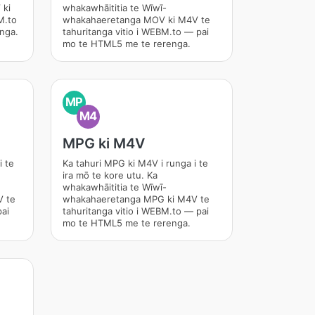
 ki
whakawhāititia te Wīwī-
M.to
whakahaeretanga MOV ki M4V te
nga.
tahuritanga vitio i WEBM.to — pai
mo te HTML5 me te rerenga.
MP
M4
MPG ki M4V
i te
Ka tahuri MPG ki M4V i runga i te
ira mō te kore utu. Ka
whakawhāititia te Wīwī-
V te
whakahaeretanga MPG ki M4V te
pai
tahuritanga vitio i WEBM.to — pai
mo te HTML5 me te rerenga.