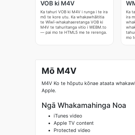
VOB ki M4V
WM
Ka tahuri VOB ki M4V i runga i te ira
Ka t
mō te kore utu. Ka whakawhāititia
ira 
te Wīwī-whakahaeretanga VOB ki
whak
M4V te tahuritanga vitio i WEBM.to
whak
— pai mo te HTML5 me te rerenga.
tahu
mo t
Mō M4V
M4V Ko te hōputu kōnae ataata whakawha
Apple.
Ngā Whakamahinga Noa
iTunes video
Apple TV content
Protected video