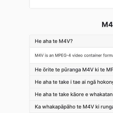
M4V
He aha te M4V?
M4V is an MPEG-4 video container forma
He ōrite te pūranga M4V ki te MP
He aha te take i tae ai ngā hoko
He aha te take kāore e whakatan
Ka whakapāpāho te M4V ki runga 