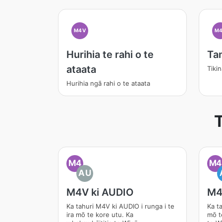
M4V
M
Hurihia te rahi o te
Ta
ataata
Tikin
Hurihia ngā rahi o te ataata
T
M4
M4
AU
M4V ki AUDIO
M4
Ka tahuri M4V ki AUDIO i runga i te
Ka ta
ira mō te kore utu. Ka
mō t