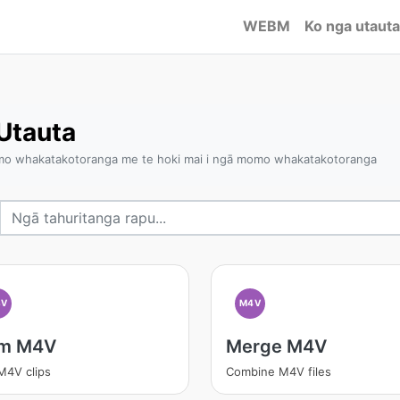
WEBM
Ko nga utauta
Utauta
mo whakatakotoranga me te hoki mai i ngā momo whakatakotoranga
4V
M4V
im M4V
Merge M4V
M4V clips
Combine M4V files