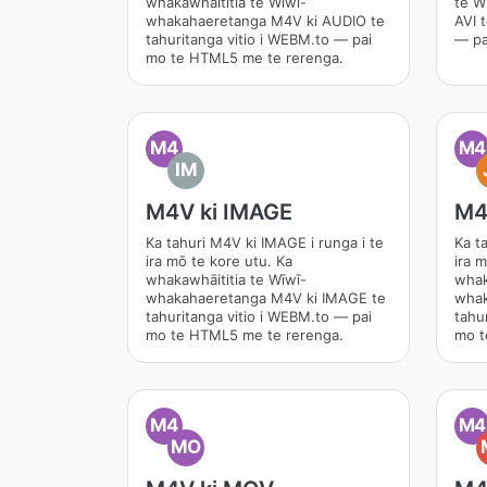
whakawhāititia te Wīwī-
te W
whakahaeretanga M4V ki AUDIO te
AVI 
tahuritanga vitio i WEBM.to — pai
— pa
mo te HTML5 me te rerenga.
M4
M4
IM
M4V ki IMAGE
M4
Ka tahuri M4V ki IMAGE i runga i te
Ka t
ira mō te kore utu. Ka
ira 
whakawhāititia te Wīwī-
whak
whakahaeretanga M4V ki IMAGE te
whak
tahuritanga vitio i WEBM.to — pai
tahu
mo te HTML5 me te rerenga.
mo t
M4
M4
MO