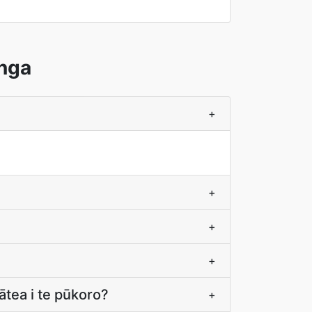
anga
+
+
+
+
tea i te pūkoro?
+