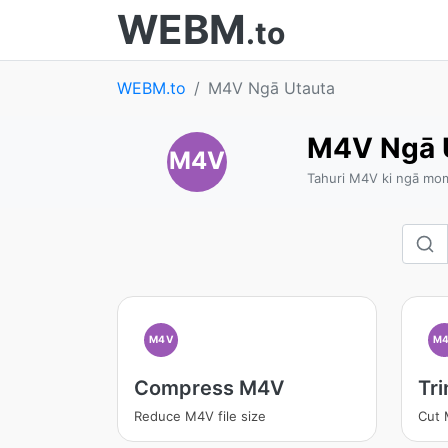
WEBM
.to
WEBM.to
M4V Ngā Utauta
M4V Ngā 
M4V
Tahuri M4V ki ngā mo
M4V
M
Compress M4V
Tr
Reduce M4V file size
Cut 