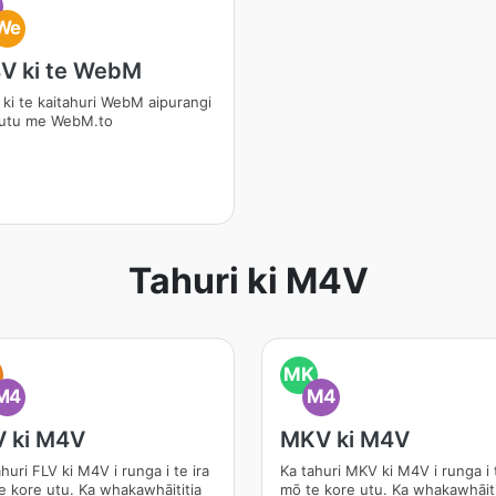
We
V ki te WebM
ki te kaitahuri WebM aipurangi
utu me WebM.to
Tahuri ki M4V
MK
M4
M4
V ki M4V
MKV ki M4V
huri FLV ki M4V i runga i te ira
Ka tahuri MKV ki M4V i runga i t
e kore utu. Ka whakawhāititia
mō te kore utu. Ka whakawhāiti