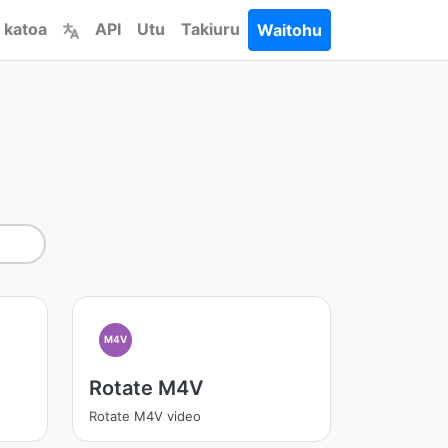
 katoa
API
Utu
Takiuru
Waitohu
M4V
Rotate M4V
Rotate M4V video