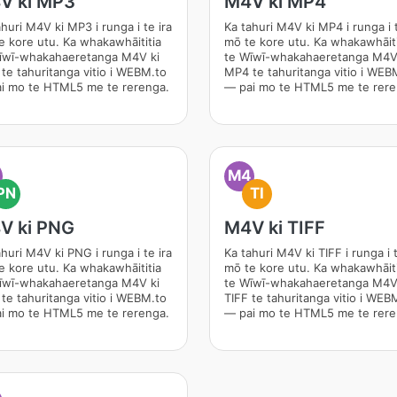
V ki MP3
M4V ki MP4
huri M4V ki MP3 i runga i te ira
Ka tahuri M4V ki MP4 i runga i t
e kore utu. Ka whakawhāititia
mō te kore utu. Ka whakawhāiti
īwī-whakahaeretanga M4V ki
te Wīwī-whakahaeretanga M4V
te tahuritanga vitio i WEBM.to
MP4 te tahuritanga vitio i WEB
i mo te HTML5 me te rerenga.
— pai mo te HTML5 me te rere
M4
PN
TI
V ki PNG
M4V ki TIFF
huri M4V ki PNG i runga i te ira
Ka tahuri M4V ki TIFF i runga i t
e kore utu. Ka whakawhāititia
mō te kore utu. Ka whakawhāiti
īwī-whakahaeretanga M4V ki
te Wīwī-whakahaeretanga M4V
te tahuritanga vitio i WEBM.to
TIFF te tahuritanga vitio i WEB
i mo te HTML5 me te rerenga.
— pai mo te HTML5 me te rere