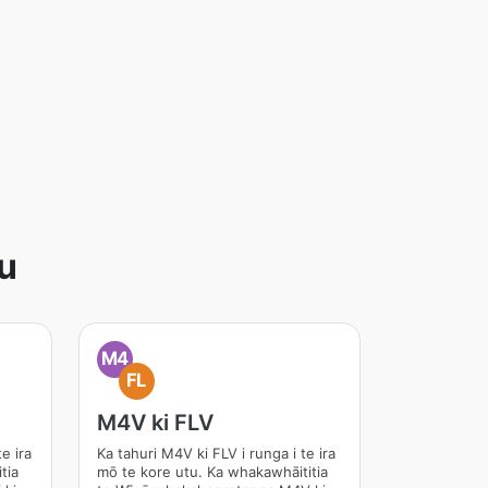
u
M4
FL
M4V ki FLV
e ira
Ka tahuri M4V ki FLV i runga i te ira
tia
mō te kore utu. Ka whakawhāititia