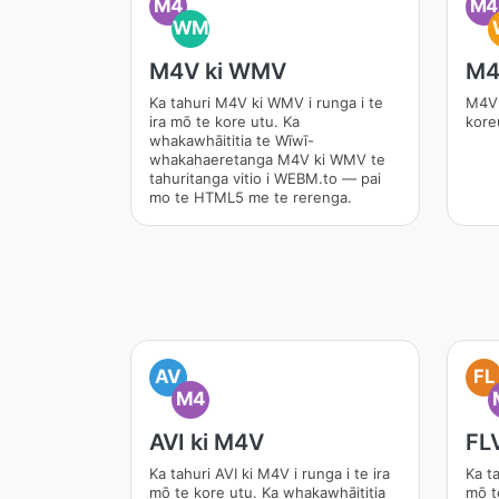
M4
M4
WM
M4V ki WMV
M4
Ka tahuri M4V ki WMV i runga i te
M4V 
ira mō te kore utu. Ka
kore
whakawhāititia te Wīwī-
whakahaeretanga M4V ki WMV te
tahuritanga vitio i WEBM.to — pai
mo te HTML5 me te rerenga.
AV
FL
M4
AVI ki M4V
FL
Ka tahuri AVI ki M4V i runga i te ira
Ka ta
mō te kore utu. Ka whakawhāititia
mō t