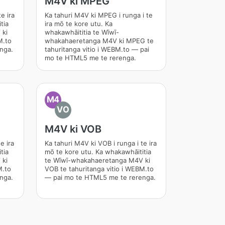
M4V ki MPEG
e ira
Ka tahuri M4V ki MPEG i runga i te
tia
ira mō te kore utu. Ka
 ki
whakawhāititia te Wīwī-
M.to
whakahaeretanga M4V ki MPEG te
nga.
tahuritanga vitio i WEBM.to — pai
mo te HTML5 me te rerenga.
M4
VO
M4V ki VOB
e ira
Ka tahuri M4V ki VOB i runga i te ira
tia
mō te kore utu. Ka whakawhāititia
 ki
te Wīwī-whakahaeretanga M4V ki
M.to
VOB te tahuritanga vitio i WEBM.to
nga.
— pai mo te HTML5 me te rerenga.