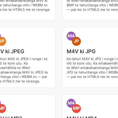
īwī-whakahaeretanga M4V ki
te Wīwī-whakahaeretanga M4V
te tahuritanga vitio i WEBM.to
BMP te tahuritanga vitio i WEB
i mo te HTML5 me te rerenga.
— pai mo te HTML5 me te rere
M4
JP
JP
V ki JPEG
M4V ki JPG
ahuri M4V ki JPEG i runga i te
Ka tahuri M4V ki JPG i runga i t
mō te kore utu. Ka
mō te kore utu. Ka whakawhāiti
awhāititia te Wīwī-
te Wīwī-whakahaeretanga M4V
ahaeretanga M4V ki JPEG te
JPG te tahuritanga vitio i WEB
ritanga vitio i WEBM.to — pai
— pai mo te HTML5 me te rere
e HTML5 me te rerenga.
M4
MP
MP