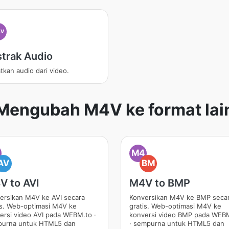
4V
strak Audio
tkan audio dari video.
Mengubah M4V ke format lai
M4
AV
BM
V to AVI
M4V to BMP
ersikan M4V ke AVI secara
Konversikan M4V ke BMP seca
is. Web-optimasi M4V ke
gratis. Web-optimasi M4V ke
ersi video AVI pada WEBM.to ·
konversi video BMP pada WEB
urna untuk HTML5 dan
· sempurna untuk HTML5 dan