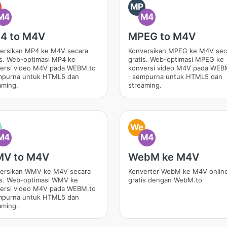
MP
M4
M4
4 to M4V
MPEG to M4V
ersikan MP4 ke M4V secara
Konversikan MPEG ke M4V sec
is. Web-optimasi MP4 ke
gratis. Web-optimasi MPEG ke
ersi video M4V pada WEBM.to
konversi video M4V pada WEB
mpurna untuk HTML5 dan
· sempurna untuk HTML5 dan
aming.
streaming.
M
We
M4
M4
V to M4V
WebM ke M4V
ersikan WMV ke M4V secara
Konverter WebM ke M4V onlin
is. Web-optimasi WMV ke
gratis dengan WebM.to
ersi video M4V pada WEBM.to
mpurna untuk HTML5 dan
aming.