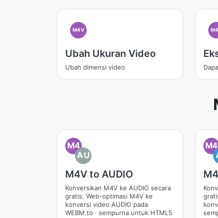
M4V
M
Ubah Ukuran Video
Ek
Ubah dimensi video
Dapa
M4
M4
AU
M4V to AUDIO
M4
Konversikan M4V ke AUDIO secara
Konv
gratis. Web-optimasi M4V ke
grat
konversi video AUDIO pada
konv
WEBM.to · sempurna untuk HTML5
semp