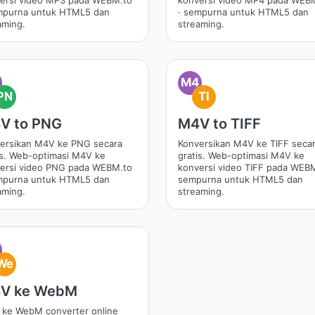
ersi video MP3 pada WEBM.to
konversi video MP4 pada WEB
mpurna untuk HTML5 dan
· sempurna untuk HTML5 dan
aming.
streaming.
M4
PN
TI
V to PNG
M4V to TIFF
ersikan M4V ke PNG secara
Konversikan M4V ke TIFF seca
is. Web-optimasi M4V ke
gratis. Web-optimasi M4V ke
ersi video PNG pada WEBM.to
konversi video TIFF pada WEBM
mpurna untuk HTML5 dan
sempurna untuk HTML5 dan
aming.
streaming.
We
V ke WebM
ke WebM converter online