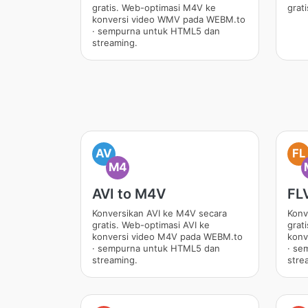
gratis. Web-optimasi M4V ke
grat
konversi video WMV pada WEBM.to
· sempurna untuk HTML5 dan
streaming.
AV
FL
M4
AVI to M4V
FL
Konversikan AVI ke M4V secara
Konv
gratis. Web-optimasi AVI ke
grat
konversi video M4V pada WEBM.to
konv
· sempurna untuk HTML5 dan
· se
streaming.
stre