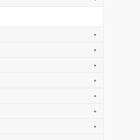
+
+
+
+
+
+
+