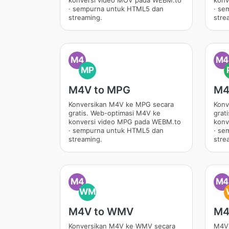
konversi video MOV pada WEBM.to
konv
· sempurna untuk HTML5 dan
· se
streaming.
stre
M4
M4
MP
M4V to MPG
M4
Konversikan M4V ke MPG secara
Konv
gratis. Web-optimasi M4V ke
grat
konversi video MPG pada WEBM.to
konv
· sempurna untuk HTML5 dan
· se
streaming.
stre
M4
M4
WM
M4V to WMV
M4
Konversikan M4V ke WMV secara
M4V 