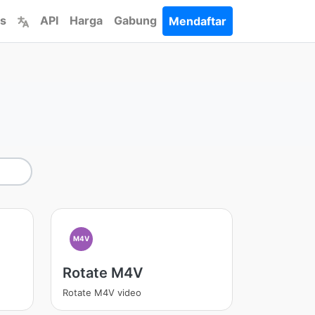
s
API
Harga
Gabung
Mendaftar
M4V
Rotate M4V
Rotate M4V video