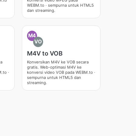
M.to
konversi video MPEG pada
WEBM.to · sempurna untuk HTML5
dan streaming.
M4
VO
M4V to VOB
ra
Konversikan M4V ke VOB secara
gratis. Web-optimasi M4V ke
.to ·
konversi video VOB pada WEBM.to ·
sempurna untuk HTML5 dan
streaming.