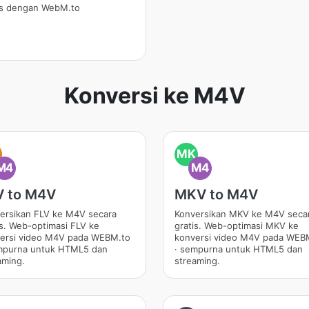
is dengan WebM.to
Konversi ke M4V
MK
M4
M4
V to M4V
MKV to M4V
ersikan FLV ke M4V secara
Konversikan MKV ke M4V seca
is. Web-optimasi FLV ke
gratis. Web-optimasi MKV ke
ersi video M4V pada WEBM.to
konversi video M4V pada WEB
mpurna untuk HTML5 dan
· sempurna untuk HTML5 dan
aming.
streaming.