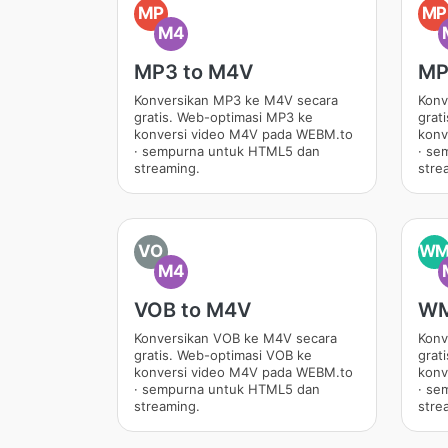
MP
MP
M4
MP3 to M4V
MP
Konversikan MP3 ke M4V secara
Konv
gratis. Web-optimasi MP3 ke
grat
konversi video M4V pada WEBM.to
konv
· sempurna untuk HTML5 dan
· se
streaming.
stre
VO
W
M4
VOB to M4V
WM
Konversikan VOB ke M4V secara
Konv
gratis. Web-optimasi VOB ke
grat
konversi video M4V pada WEBM.to
konv
· sempurna untuk HTML5 dan
· se
streaming.
stre