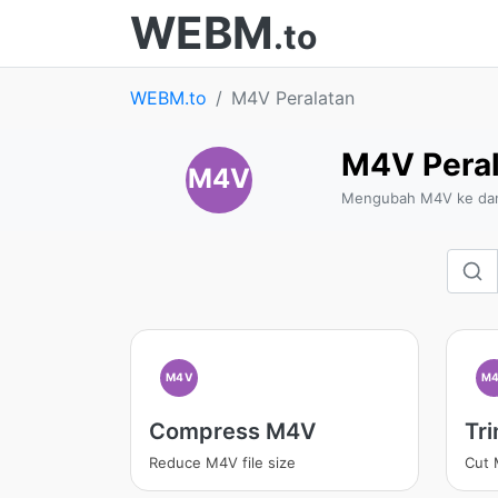
WEBM
.to
WEBM.to
M4V Peralatan
M4V Peral
M4V
Mengubah M4V ke dan 
M4V
M
Compress M4V
Tr
Reduce M4V file size
Cut 