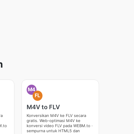
n
M4
FL
M4V to FLV
ra
Konversikan M4V ke FLV secara
gratis. Web-optimasi M4V ke
M.to
konversi video FLV pada WEBM.to ·
sempurna untuk HTML5 dan