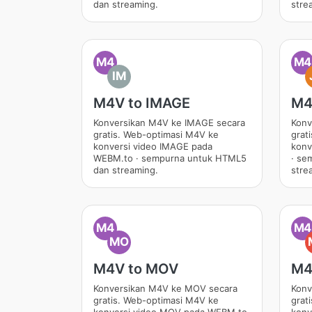
dan streaming.
stre
M4
M4
IM
M4V to IMAGE
M4
Konversikan M4V ke IMAGE secara
Konv
gratis. Web-optimasi M4V ke
grat
konversi video IMAGE pada
konv
WEBM.to · sempurna untuk HTML5
· se
dan streaming.
stre
M4
M4
MO
M4V to MOV
M4
Konversikan M4V ke MOV secara
Konv
gratis. Web-optimasi M4V ke
grat