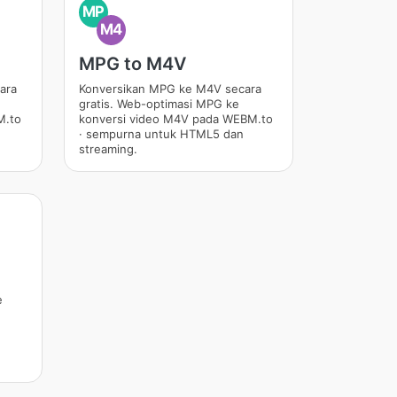
MP
M4
MPG to M4V
ara
Konversikan MPG ke M4V secara
gratis. Web-optimasi MPG ke
M.to
konversi video M4V pada WEBM.to
· sempurna untuk HTML5 dan
streaming.
e