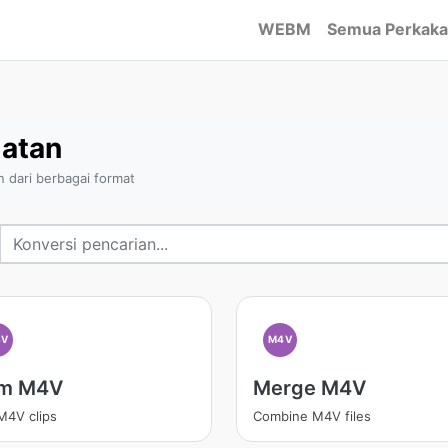
WEBM
Semua Perkaka
atan
dari berbagai format
4V
M4V
im M4V
Merge M4V
M4V clips
Combine M4V files