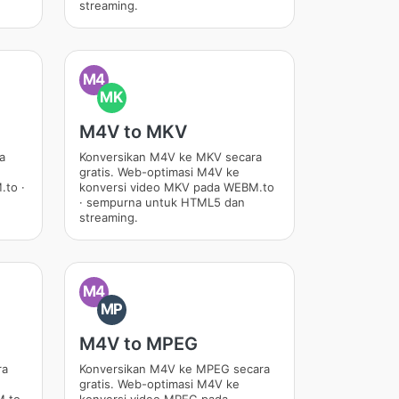
streaming.
M4
MK
M4V to MKV
a
Konversikan M4V ke MKV secara
gratis. Web-optimasi M4V ke
.to ·
konversi video MKV pada WEBM.to
· sempurna untuk HTML5 dan
streaming.
M4
MP
M4V to MPEG
ra
Konversikan M4V ke MPEG secara
gratis. Web-optimasi M4V ke