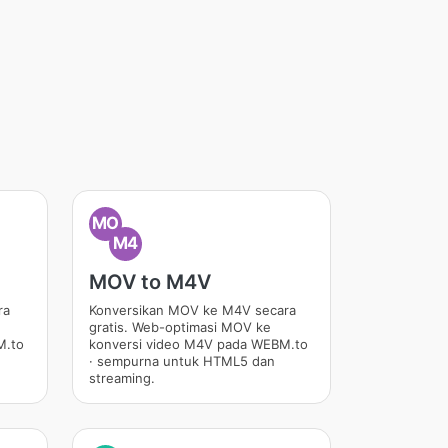
MO
M4
MOV to M4V
ra
Konversikan MOV ke M4V secara
gratis. Web-optimasi MOV ke
M.to
konversi video M4V pada WEBM.to
· sempurna untuk HTML5 dan
streaming.