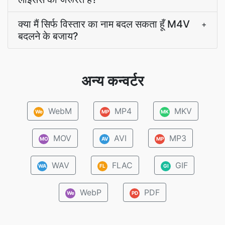
क्या मैं सिर्फ विस्तार का नाम बदल सकता हूँ M4V
+
बदलने के बजाय?
अन्य कन्वर्टर
WebM
MP4
MKV
We
MP
MK
MOV
AVI
MP3
MO
AV
MP
WAV
FLAC
GIF
WA
FL
GI
WebP
PDF
We
PD