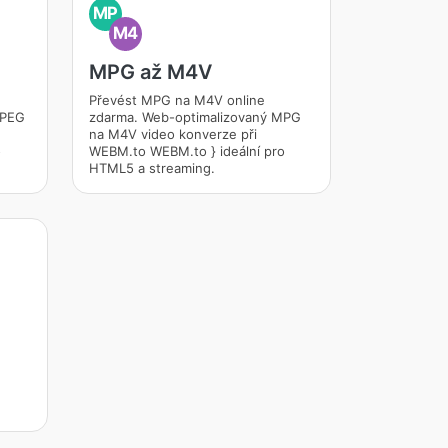
MP
M4
MPG až M4V
Převést MPG na M4V online
MPEG
zdarma. Web-optimalizovaný MPG
na M4V video konverze při
o
WEBM.to WEBM.to } ideální pro
HTML5 a streaming.