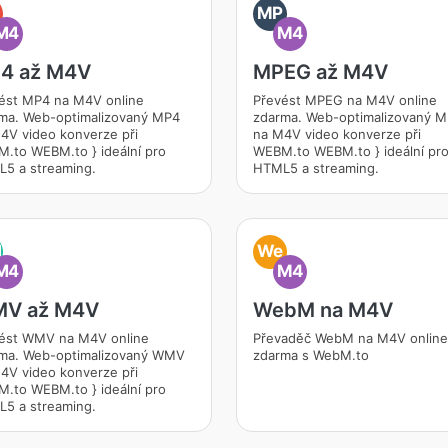
MP
M4
M4
4 až M4V
MPEG až M4V
ést MP4 na M4V online
Převést MPEG na M4V online
ma. Web-optimalizovaný MP4
zdarma. Web-optimalizovaný 
4V video konverze při
na M4V video konverze při
.to WEBM.to } ideální pro
WEBM.to WEBM.to } ideální pr
5 a streaming.
HTML5 a streaming.
M
We
M4
M4
V až M4V
WebM na M4V
ést WMV na M4V online
Převaděč WebM na M4V online
ma. Web-optimalizovaný WMV
zdarma s WebM.to
4V video konverze při
.to WEBM.to } ideální pro
5 a streaming.