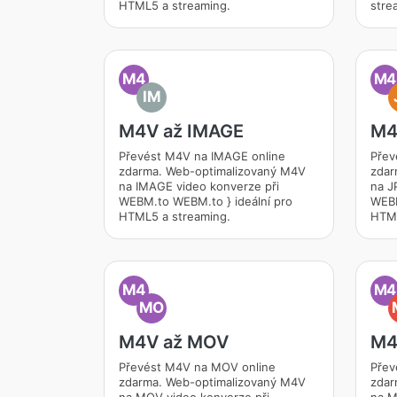
HTML5 a streaming.
stre
M4
M4
IM
M4V až IMAGE
M4
Převést M4V na IMAGE online
Přev
zdarma. Web-optimalizovaný M4V
zdar
na IMAGE video konverze při
na J
WEBM.to WEBM.to } ideální pro
WEBM
HTML5 a streaming.
HTML
M4
M4
MO
M4V až MOV
M4
Převést M4V na MOV online
Přev
zdarma. Web-optimalizovaný M4V
zdar