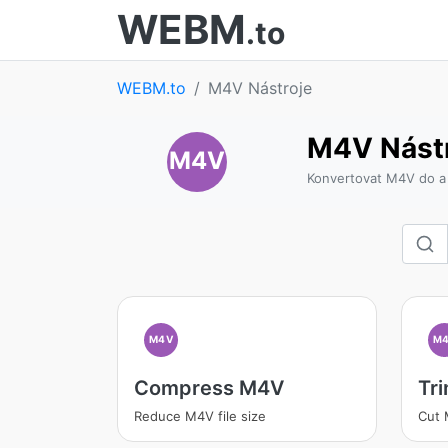
WEBM
.to
WEBM.to
M4V Nástroje
M4V Nást
M4V
Konvertovat M4V do a
M4V
M
Compress M4V
Tr
Reduce M4V file size
Cut 