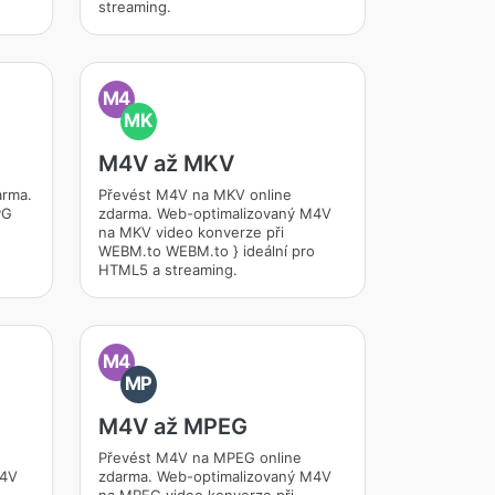
streaming.
M4
MK
M4V až MKV
arma.
Převést M4V na MKV online
PG
zdarma. Web-optimalizovaný M4V
na MKV video konverze při
WEBM.to WEBM.to } ideální pro
HTML5 a streaming.
M4
MP
M4V až MPEG
Převést M4V na MPEG online
M4V
zdarma. Web-optimalizovaný M4V