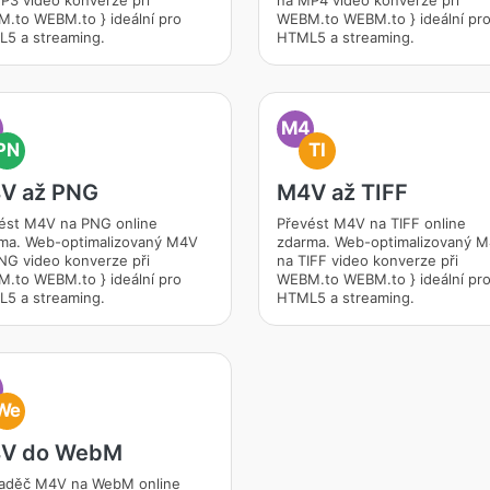
P3 video konverze při
na MP4 video konverze při
.to WEBM.to } ideální pro
WEBM.to WEBM.to } ideální pr
5 a streaming.
HTML5 a streaming.
M4
PN
TI
V až PNG
M4V až TIFF
ést M4V na PNG online
Převést M4V na TIFF online
ma. Web-optimalizovaný M4V
zdarma. Web-optimalizovaný 
NG video konverze při
na TIFF video konverze při
.to WEBM.to } ideální pro
WEBM.to WEBM.to } ideální pr
5 a streaming.
HTML5 a streaming.
We
V do WebM
aděč M4V na WebM online