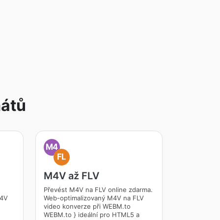
mátů
M4
FL
M4V až FLV
Převést M4V na FLV online zdarma.
M4V
Web-optimalizovaný M4V na FLV
video konverze při WEBM.to
o
WEBM.to } ideální pro HTML5 a