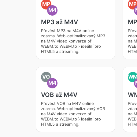
MP
MP
M4
MP3 až M4V
MP
Převést MP3 na M4V online
Přev
zdarma. Web-optimalizovaný MP3
zdar
na M4V video konverze při
na M
WEBM.to WEBM.to } ideální pro
WEBM
HTML5 a streaming.
HTML
VO
W
M4
VOB až M4V
WM
Převést VOB na M4V online
Přev
zdarma. Web-optimalizovaný VOB
zdar
na M4V video konverze při
na M
WEBM.to WEBM.to } ideální pro
WEBM
HTML5 a streaming.
HTML