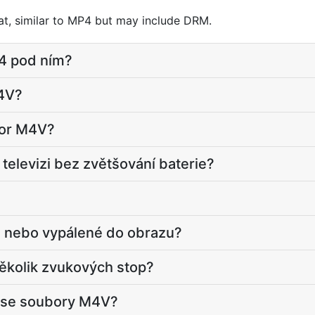
t, similar to MP4 but may include DRM.
4 pod ním?
M4V?
bor M4V?
televizi bez zvětšování baterie?
é, nebo vypálené do obrazu?
ěkolik zvukových stop?
l se soubory M4V?