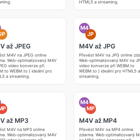
aming.
HTML5 a streaming.
M4
JP
JP
V až JPEG
M4V až JPG
ést M4V na JPEG online
Převést M4V na JPG online zd
ma. Web-optimalizovaný M4V
Web-optimalizovaný M4V na J
PEG video konverze při
video konverze při WEBM.to
.to WEBM.to } ideální pro
WEBM.to } ideální pro HTML5 a
5 a streaming.
streaming.
M4
MP
MP
V až MP3
M4V až MP4
ést M4V na MP3 online
Převést M4V na MP4 online
ma. Web-optimalizovaný M4V
zdarma. Web-optimalizovaný 