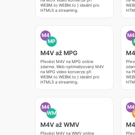
na MOV video konverze při
na M
WEBM.to WEBM.to } ideální pro
WEBM
HTML5 a streaming.
HTML
M4
M4
MP
M4V až MPG
M4
Převést M4V na MPG online
Přev
zdarma. Web-optimalizovaný M4V
zdar
na MPG video konverze při
na P
WEBM.to WEBM.to } ideální pro
WEBM
HTML5 a streaming.
HTML
M4
M4
WM
M4V až WMV
M4
Převést M4V na WMV online
Přev