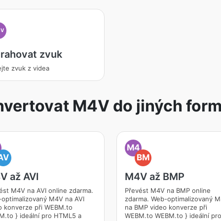
4V
trahovat zvuk
ejte zvuk z videa
vertovat M4V do jiných for
M4
AV
BM
V až AVI
M4V až BMP
ést M4V na AVI online zdarma.
Převést M4V na BMP online
optimalizovaný M4V na AVI
zdarma. Web-optimalizovaný 
o konverze při WEBM.to
na BMP video konverze při
.to } ideální pro HTML5 a
WEBM.to WEBM.to } ideální pr