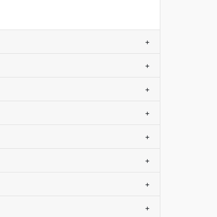
+
+
+
+
+
+
+
+