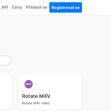
API
Ceny
Přihlásit se
Registrovat se
M4V
Rotate M4V
Rotate M4V video