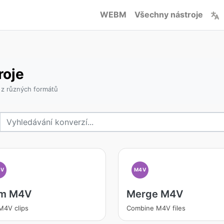
WEBM
Všechny nástroje
roje
 z různých formátů
4V
M4V
im M4V
Merge M4V
M4V clips
Combine M4V files