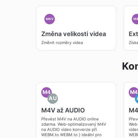
M4V
M
Změna velikosti videa
Ex
Změnit rozměry videa
Získ
Kon
M4
M4
AU
M4V až AUDIO
M4
Převést M4V na AUDIO online
Přev
zdarma. Web-optimalizovaný M4V
Web-
na AUDIO video konverze při
vide
WEBM.to WEBM.to } ideální pro
WEBM