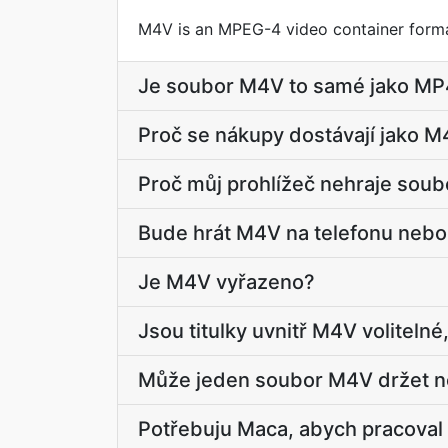
M4V is an MPEG-4 video container forma
Je soubor M4V to samé jako MP
Proč se nákupy dostávají jako 
Proč můj prohlížeč nehraje sou
Bude hrát M4V na telefonu nebo 
Je M4V vyřazeno?
Jsou titulky uvnitř M4V voliteln
Může jeden soubor M4V držet n
Potřebuju Maca, abych pracova