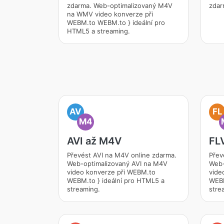
zdarma. Web-optimalizovaný M4V
zdar
na WMV video konverze při
WEBM.to WEBM.to } ideální pro
HTML5 a streaming.
AV
FL
M4
AVI až M4V
FL
Převést AVI na M4V online zdarma.
Přev
Web-optimalizovaný AVI na M4V
Web-
video konverze při WEBM.to
vide
WEBM.to } ideální pro HTML5 a
WEBM
streaming.
stre