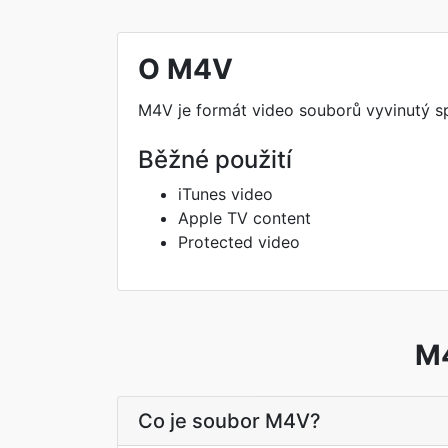
O M4V
M4V je formát video souborů vyvinutý s
Běžné použití
iTunes video
Apple TV content
Protected video
M4
Co je soubor M4V?