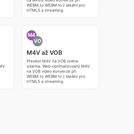
na MPEG video konverze při
o
WEBM.to WEBM.to } ideální pro
HTML5 a streaming.
M4
VO
M4V až VOB
Převést M4V na VOB online
M4V
zdarma. Web-optimalizovaný M4V
na VOB video konverze při
o
WEBM.to WEBM.to } ideální pro
HTML5 a streaming.