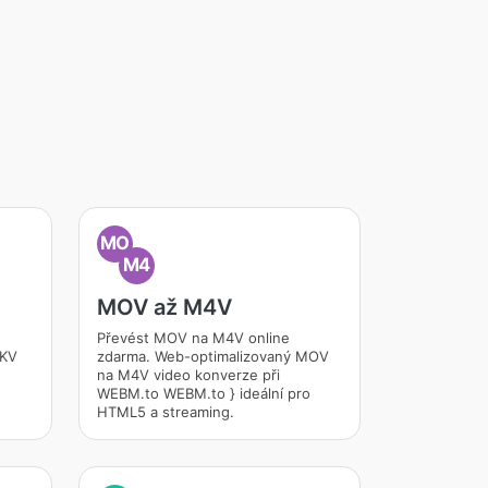
MO
M4
MOV až M4V
Převést MOV na M4V online
MKV
zdarma. Web-optimalizovaný MOV
na M4V video konverze při
o
WEBM.to WEBM.to } ideální pro
HTML5 a streaming.