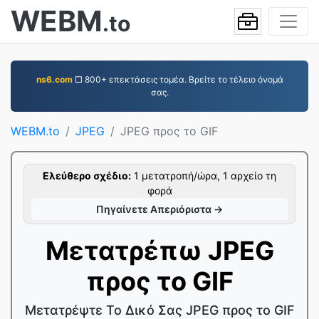
WEBM
.to
ns6.com
□ 800+ επεκτάσεις τομέα. Βρείτε το τέλειο όνομά
σας.
WEBM.to
JPEG
JPEG προς το GIF
Ελεύθερο σχέδιο:
1 μετατροπή/ώρα, 1 αρχείο τη
φορά
Πηγαίνετε Απεριόριστα →
Μετατρέπω JPEG
προς το GIF
Μετατρέψτε Το Δικό Σας JPEG προς το GIF