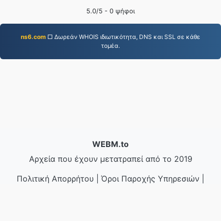
5.0
/5 -
0
ψήφοι
ns6.com
□ Δωρεάν WHOIS ιδιωτικότητα, DNS και SSL σε κάθε
τομέα.
WEBM.to
Αρχεία που έχουν μετατραπεί από το 2019
Πολιτική Απορρήτου
|
Όροι Παροχής Υπηρεσιών
|
Σχετικά με εμάς
|
Επικοινωνήστε μαζί μας
|
API
|
Δείγματα
|
Εγκατάσταση εφαρμογής
© 2026 WEBM.to
|
VPS.org
LLC | Κατασκευασμένο