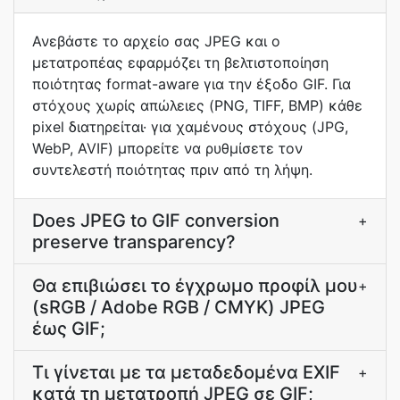
Ανεβάστε το αρχείο σας JPEG και ο
μετατροπέας εφαρμόζει τη βελτιστοποίηση
ποιότητας format-aware για την έξοδο GIF. Για
στόχους χωρίς απώλειες (PNG, TIFF, BMP) κάθε
pixel διατηρείται· για χαμένους στόχους (JPG,
WebP, AVIF) μπορείτε να ρυθμίσετε τον
συντελεστή ποιότητας πριν από τη λήψη.
Does JPEG to GIF conversion
+
preserve transparency?
Θα επιβιώσει το έγχρωμο προφίλ μου
+
(sRGB / Adobe RGB / CMYK) JPEG
έως GIF;
Τι γίνεται με τα μεταδεδομένα EXIF
+
κατά τη μετατροπή JPEG σε GIF;