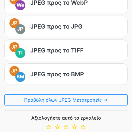
JPEG προς το WebP
We
JP
JPEG προς το JPG
JP
JP
JPEG προς το TIFF
TI
JP
JPEG προς το BMP
BM
Προβολή όλων JPEG Μετατροπείς →
Αξιολογήστε αυτό το εργαλείο
☆
☆
☆
☆
☆