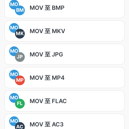
MO
MOV 至 BMP
BM
MO
MOV 至 MKV
MK
MO
MOV 至 JPG
JP
MO
MOV 至 MP4
MP
MO
MOV 至 FLAC
FL
MO
MOV 至 AC3
AC