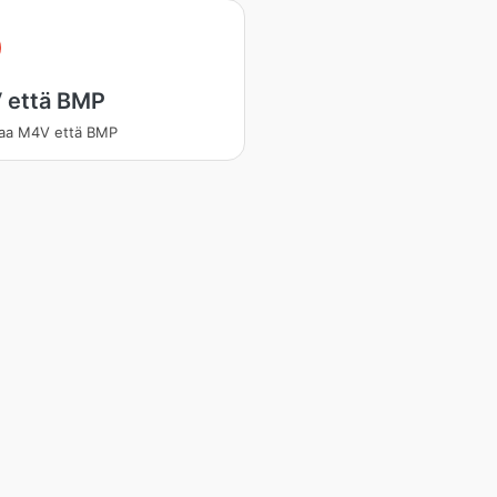
 että BMP
aa M4V että BMP