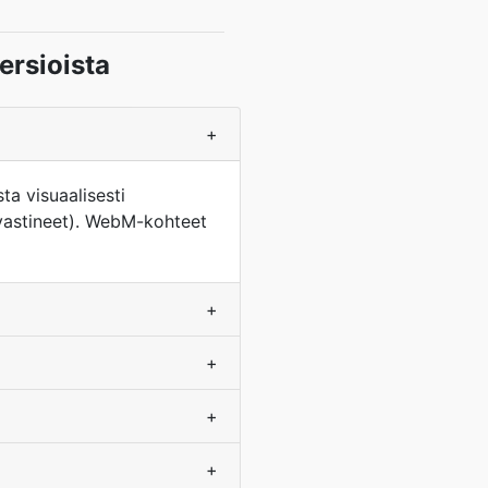
rsioista
+
a visuaalisesti
vastineet). WebM-kohteet
+
+
+
+