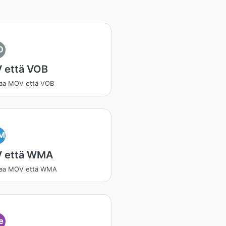
O
 että VOB
aa MOV että VOB
M
 että WMA
aa MOV että WMA
e