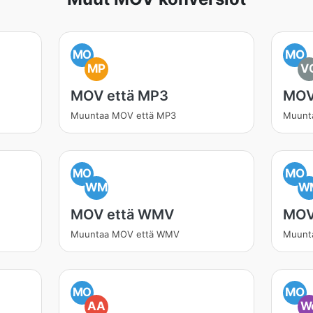
MO
MO
MP
V
MOV että MP3
MOV
Muuntaa MOV että MP3
Muunt
MO
MO
WM
W
MOV että WMV
MOV
Muuntaa MOV että WMV
Muunt
MO
MO
AA
W