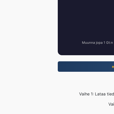
Muunna jopa 1 Gt:n t
Vaihe 1: Lataa tie
Va