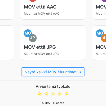
MOV että AAC
MOV
Muuntaa MOV että AAC
Muunt
MO
MO
JP
A
MOV että JPG
MOV
Muuntaa MOV että JPG
Muunt
Näytä kaikki MOV Muuntimet →
Arvioi tämä työkalu
☆
☆
☆
☆
☆
5.0
/5 -
0
ääntä