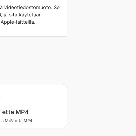
ä videotiedostomuoto. Se
 ja sitä käytetään
Apple-laitteilla.
 että MP4
aa M4V että MP4