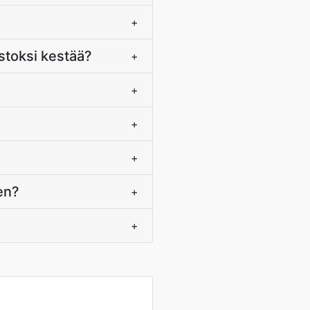
+
toksi kestää?
+
+
+
+
en?
+
+