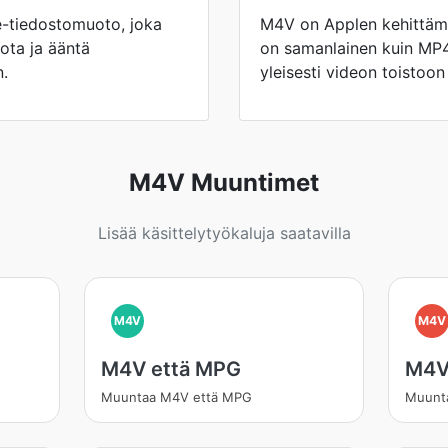
-tiedostomuoto, joka
M4V on Applen kehittäm
ota ja ääntä
on samanlainen kuin MP4,
n.
yleisesti videon toistoon 
M4V Muuntimet
Lisää käsittelytyökaluja saatavilla
M4V
M4V
M4V että MPG
M4V
Muuntaa M4V että MPG
Muunt