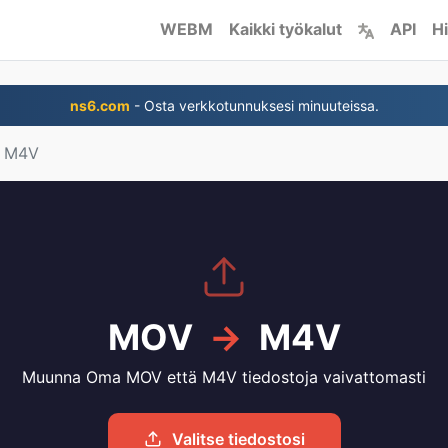
WEBM
Kaikki työkalut
API
Hi
ns6.com
- Osta verkkotunnuksesi minuuteissa.
ä M4V
MOV
→
M4V
Muunna Oma MOV että M4V tiedostoja vaivattomasti
Valitse tiedostosi