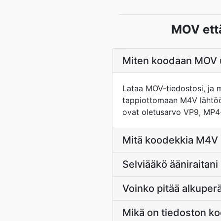
MOV ett
Miten koodaan MOV u
Lataa MOV-tiedostosi, ja 
tappiottomaan M4V lähtöö
ovat oletusarvo VP9, MP4-
Mitä koodekkia M4V 
Selviääkö ääniraita
Voinko pitää alkupe
Mikä on tiedoston ko