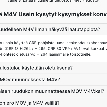
Vaihe 3: Lataa muunnetut tiedostosi M4V tiedostot
ä M4V Usein kysytyt kysymykset konve
udelleen M4V ilman näkyvää laatutappiota?
muunnin käyttää CRF-pohjaista uudelleenkoodauskohdennust
n (CRF 18 H.264 / H.265, CRF 30 VP9 / AV1 ovat karkeat 
kohteet oletusarvo H.264 laajimmalle toistotuelle.
ulostuloa käytetään oletuksena?
ni MOV muunnoksesta M4V?
räisen ruudukon muunnettaessa MOV M4V:ksi?
on ero MOV ja M4V välillä?