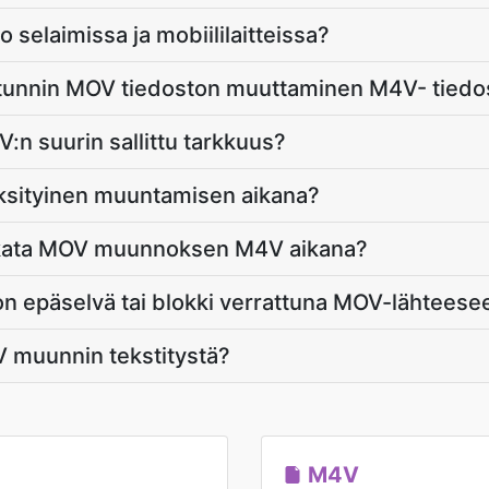
selaimissa ja mobiililaitteissa?
tunnin MOV tiedoston muuttaminen M4V- tiedos
:n suurin sallittu tarkkuus?
sityinen muuntamisen aikana?
leikata MOV muunnoksen M4V aikana?
n epäselvä tai blokki verrattuna MOV-lähteese
 muunnin tekstitystä?
M4V