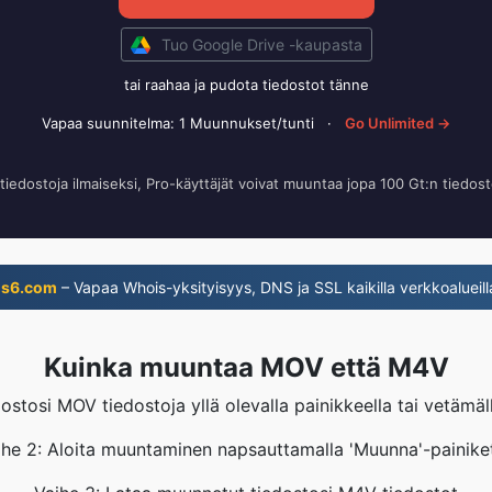
Tuo Google Drive -kaupasta
tai raahaa ja pudota tiedostot tänne
Vapaa suunnitelma: 1 Muunnukset/tunti
·
Go Unlimited →
iedostoja ilmaiseksi, Pro-käyttäjät voivat muuntaa jopa 100 Gt:n tiedos
ns6.com
– Vapaa Whois-yksityisyys, DNS ja SSL kaikilla verkkoalueill
Kuinka muuntaa MOV että M4V
dostosi MOV tiedostoja yllä olevalla painikkeella tai vetämäl
ihe 2: Aloita muuntaminen napsauttamalla 'Muunna'-painiket