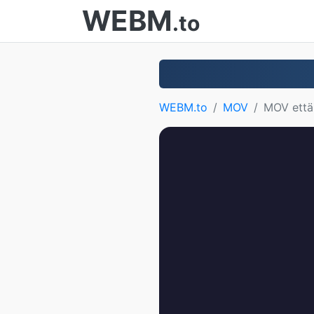
WEBM
.to
WEBM.to
MOV
MOV ett