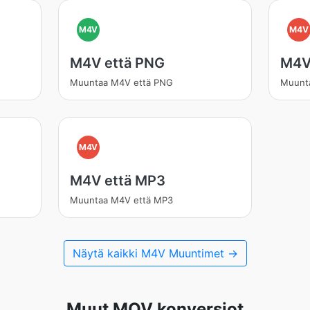
M4V
M4V
M4V että PNG
M4V
Muuntaa M4V että PNG
Muunt
M4V
M4V että MP3
Muuntaa M4V että MP3
Näytä kaikki M4V Muuntimet →
Muut MOV konversiot