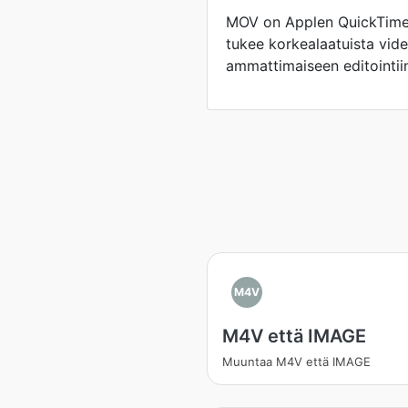
MOV on Applen QuickTime
tukee korkealaatuista vide
ammattimaiseen editointii
M4V
M4V että IMAGE
Muuntaa M4V että IMAGE