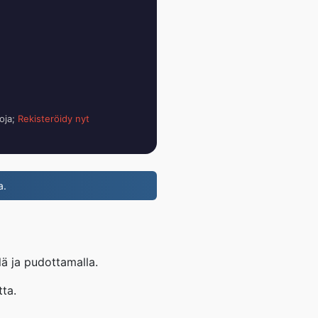
toja;
Rekisteröidy nyt
a.
lä ja pudottamalla.
ta.