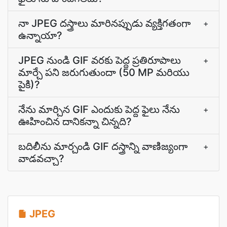
నా JPEG దస్త్రాలు మారినప్పుడు వ్యక్తిగతంగా
+
ఉన్నాయా?
JPEG నుండి GIF వరకు పెద్ద ప్రతిరూపాలు
+
మార్చే పని జరుగుతుందా (50 MP మరియు
పైకి)?
నేను మార్చిన GIF ఎందుకు పెద్ద ఫైలు నేను
+
ఊహించిన దానికన్నా చిన్నది?
బదిలీను మార్చండి GIF దస్త్రాన్ని వాణిజ్యంగా
+
వాడవచ్చా?
JPEG