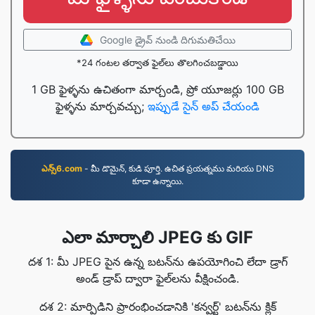
Google డ్రైవ్ నుండి దిగుమతిచేయి
*24 గంటల తర్వాత ఫైల్‌లు తొలగించబడ్డాయి
1 GB ఫైళ్ళను ఉచితంగా మార్చండి, ప్రో యూజర్లు 100 GB
ఫైళ్ళను మార్చవచ్చు;
ఇప్పుడే సైన్ అప్ చేయండి
ఎన్స్6.com
- మీ డొమైన్, కుడి పూర్తి. ఉచిత ప్రయత్నము మరియు DNS
కూడా ఉన్నాయి.
ఎలా మార్చాలి JPEG కు GIF
దశ 1: మీ JPEG పైన ఉన్న బటన్‌ను ఉపయోగించి లేదా డ్రాగ్
అండ్ డ్రాప్ ద్వారా ఫైల్‌లను వీక్షించండి.
దశ 2: మార్పిడిని ప్రారంభించడానికి 'కన్వర్ట్' బటన్‌ను క్లిక్