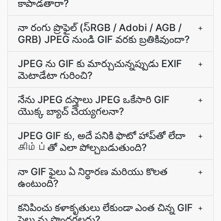
కాపాడతారా?
నా రంగు ప్రొఫైల్ (స్RGB / Adobi / AGB /
+
GRB) JPEG నుండి GIF వరకు బ్రతికివుందా?
JPEG ను GIF కు మార్చుచున్నప్పుడు EXIF
+
మెటాడేటా గురించి?
నేను JPEG దస్త్రాలు JPEG ఒకేసారి GIF
+
యొక్క బ్యాచ్ చెయ్యగలనా?
JPEG GIF కు, అదే పనికి ఫొటో హాప్‌తో లేదా
+
கிம்ப்‌తో ఎలా పోల్చబడుతుంది?
నా GIF ఫైలు ఏ నిర్ధారణ మరియు కొలత
+
ఉంటుంది?
కనిపించు కళాకృతులు లేకుండా ఎంత చిన్న GIF
+
ఫైలు ను పొందగలదు?