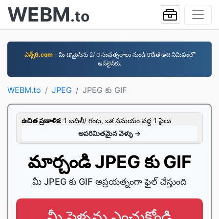
WEBM
.to
ఎన్స్6.com
- మీ డొమైన్‌ను 2/ d సంవత్సరాలు నుండి కొడితే అది నిమిషంలో
ఆన్‌లైన్‌కు.
WEBM.to
JPEG
JPEG కు GIF
ఉచిత ప్రణాళిక:
1 బదిలీ/ గంట, ఒక సమయం వద్ద 1 ఫైలు
అపరిమితమైన వెళ్ళు →
మార్చండి JPEG కు GIF
మీ JPEG కు GIF అప్రయత్నంగా ఫైల్ చేస్తుంది
మీ ఫైళ్ళను ఎంచుకోండి