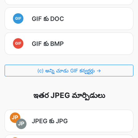
GIF కు DOC
GIF
GIF కు BMP
GIF
(c) అన్ని చూడు GIF కన్వర్టర్లు →
ఇతర JPEG మార్పిడులు
JP
JPEG కు JPG
JP