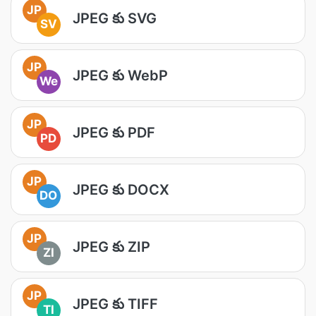
JP
JPEG కు SVG
SV
JP
JPEG కు WebP
We
JP
JPEG కు PDF
PD
JP
JPEG కు DOCX
DO
JP
JPEG కు ZIP
ZI
JP
JPEG కు TIFF
TI