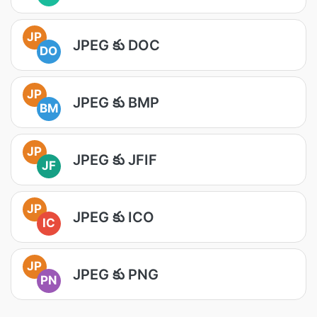
JP
JPEG కు DOC
DO
JP
JPEG కు BMP
BM
JP
JPEG కు JFIF
JF
JP
JPEG కు ICO
IC
JP
JPEG కు PNG
PN