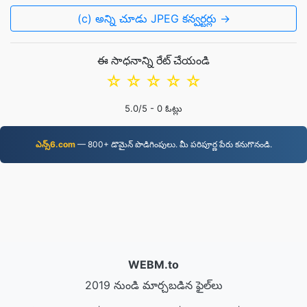
(c) అన్ని చూడు JPEG కన్వర్టర్లు →
ఈ సాధనాన్ని రేట్ చేయండి
☆
☆
☆
☆
☆
5.0
/5 -
0
ఓట్లు
ఎన్స్6.com
—⁠ 800+ డొమైన్ పొడిగింపులు. మీ పరిపూర్ణ పేరు కనుగొనండి.
WEBM.to
2019 నుండి మార్చబడిన ఫైల్‌లు