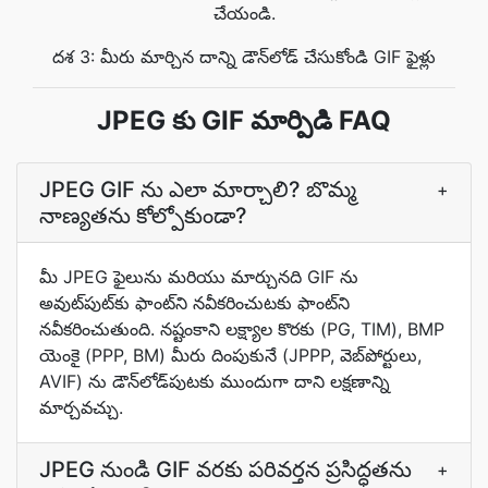
చేయండి.
దశ 3: మీరు మార్చిన దాన్ని డౌన్‌లోడ్ చేసుకోండి GIF ఫైళ్లు
JPEG కు GIF మార్పిడి FAQ
JPEG GIF ను ఎలా మార్చాలి? బొమ్మ
+
నాణ్యతను కోల్పోకుండా?
మీ JPEG ఫైలును మరియు మార్చునది GIF ను
అవుట్‌పుట్‌కు ఫాంట్‌ని నవీకరించుటకు ఫాంట్‌ని
నవీకరించుతుంది. నష్టంకాని లక్ష్యాల కొరకు (PG, TIM), BMP
యెంకై (PPP, BM) మీరు దింపుకునే (JPPP, వెబ్‌పోర్టులు,
AVIF) ను డౌన్‌లోడ్‌పుటకు ముందుగా దాని లక్షణాన్ని
మార్చవచ్చు.
JPEG నుండి GIF వరకు పరివర్తన ప్రసిద్ధతను
+