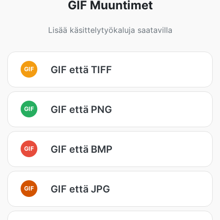
GIF Muuntimet
Lisää käsittelytyökaluja saatavilla
GIF että TIFF
GIF
GIF että PNG
GIF
GIF että BMP
GIF
GIF että JPG
GIF