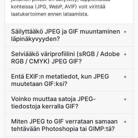
kohteissa (JPG, WebP, AVIF) voit virittää
laatukertoimen ennen lataamista.
Säilyttääkö JPEG ja GIF muuntaminen
+
läpinäkyvyyden?
Selviääkö väriprofiilini (sRGB / Adobe
+
RGB / CMYK) JPEG GIF?
Entä EXIF:n metatiedot, kun JPEG
+
muutetaan GIF:ksi?
Voinko muuttaa satoja JPEG-
+
tiedostoja kerralla GIF?
Miten JPEG to GIF verrataan samaan
+
tehtävään Photoshopia tai GIMP:tä?