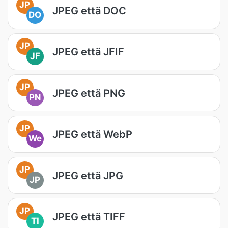
JP
JPEG että DOC
DO
JP
JPEG että JFIF
JF
JP
JPEG että PNG
PN
JP
JPEG että WebP
We
JP
JPEG että JPG
JP
JP
JPEG että TIFF
TI