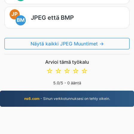
JP
JPEG että BMP
BM
Näytä kaikki JPEG Muuntimet →
Arvioi tämä työkalu
☆
☆
☆
☆
☆
5.0
/5 -
0
ääntä
ns6.com
- Sinun verkkotunnuksesi on tehty oikein.