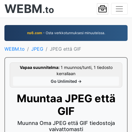
WEBM
.to
ns6.com
- Osta verkkotunnuksesi minuuteissa.
WEBM.to
JPEG
JPEG että GIF
Vapaa suunnitelma:
1 muunnos/tunti, 1 tiedosto
kerrallaan
Go Unlimited →
Muuntaa JPEG että
GIF
Muunna Oma JPEG että GIF tiedostoja
vaivattomasti