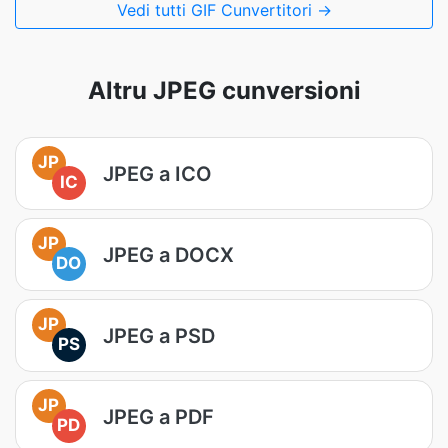
Vedi tutti GIF Cunvertitori →
Altru JPEG cunversioni
JP
JPEG a ICO
IC
JP
JPEG a DOCX
DO
JP
JPEG a PSD
PS
JP
JPEG a PDF
PD