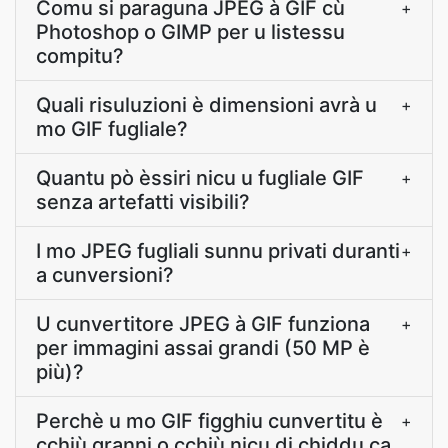
Comu si paraguna JPEG à GIF cù
+
Photoshop o GIMP per u listessu
compitu?
Quali risuluzioni è dimensioni avrà u
+
mo GIF fugliale?
Quantu pò èssiri nicu u fugliale GIF
+
senza artefatti visibili?
I mo JPEG fugliali sunnu privati duranti
+
a cunversioni?
U cunvertitore JPEG à GIF funziona
+
per immagini assai grandi (50 MP è
più)?
Perchè u mo GIF figghiu cunvertitu è
+
cchiù granni o cchiù nicu di chiddu ca