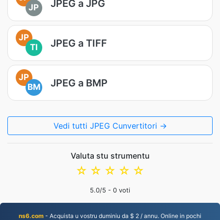
JPEG a JPG
JP
JP
JPEG a TIFF
TI
JP
JPEG a BMP
BM
Vedi tutti JPEG Cunvertitori →
Valuta stu strumentu
☆
☆
☆
☆
☆
5.0
/5 -
0
voti
ns6.com
- Acquista u vostru duminiu da $ 2 / annu. Online in pochi