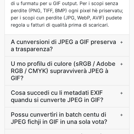
di u furmatu per u GIF output. Per i scopi senza
perdite (PNG, TIFF, BMP) ogni pixel hè priservatu;
per i scopi cun perdite (JPG, WebP, AVIF) pudete
regola u fatturi di qualità prima di scaricari.
A cunversioni di JPEG a GIF preserva
+
a trasparenza?
U mo profilu di culore (sRGB / Adobe
+
RGB / CMYK) supravviverà JPEG à
GIF?
Cosa succedi cu li metadati EXIF
+
quandu si cunverte JPEG in GIF?
Possu cunvertìri in batch centu di
+
JPEG fichji in GIF in una sola vota?