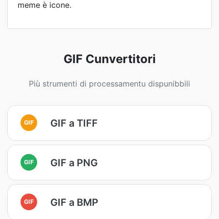
meme è icone.
GIF Cunvertitori
Più strumenti di processamentu dispunibbili
GIF a TIFF
GIF
GIF a PNG
GIF
GIF a BMP
GIF