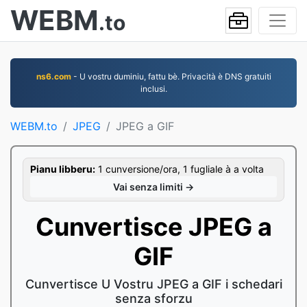
WEBM
.to
ns6.com
- U vostru duminiu, fattu bè. Privacità è DNS gratuiti
inclusi.
WEBM.to
JPEG
JPEG a GIF
Pianu libberu:
1 cunversione/ora, 1 fugliale à a volta
Vai senza limiti →
Cunvertisce JPEG a
GIF
Cunvertisce U Vostru JPEG a GIF i schedari
senza sforzu