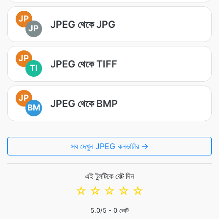
JP
JPEG থেকে JPG
JP
JP
JPEG থেকে TIFF
TI
JP
JPEG থেকে BMP
BM
সব দেখুন JPEG কনভার্টার →
এই টুলটিকে রেট দিন
☆
☆
☆
☆
☆
5.0
/5 -
0
ভোট