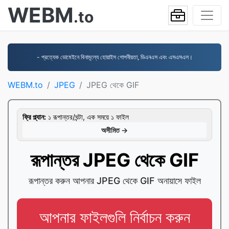
WEBM
.to
- প্রত্যেক ডোমেইনে বিনামূল্যে হোয়াইস গোপনীয়তা, ডিএনএস এবং এসএসএল।
WEBM.to
JPEG
JPEG থেকে GIF
ফ্রি প্ল্যান:
১ রূপান্তর/ঘন্টা, এক সময়ে ১ ফাইল
অসীমিত →
রূপান্তর JPEG থেকে GIF
রূপান্তর করুন আপনার JPEG থেকে GIF অনায়াসে ফাইল
আপনার ফাইলগুলি নির্বাচন করুন