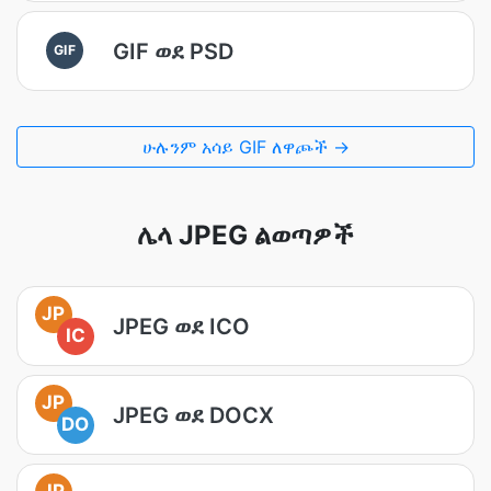
GIF ወደ PSD
GIF
ሁሉንም አሳይ GIF ለዋጮች →
ሌላ JPEG ልወጣዎች
JP
JPEG ወደ ICO
IC
JP
JPEG ወደ DOCX
DO
JP