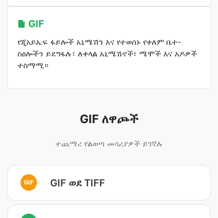
GIF
የጂአይኤፍ ፋይሎች አኒሜሽን እና የተወሰኑ የቀለም ቤተ-
ስዕሎችን ይደግፋሉ፣ ለቀላል አኒሜሽኖች፣ ሜሞች እና አዶዎች
ተስማሚ።
GIF ለዋጮች
ተጨማሪ የልወጣ መሳሪያዎች ይገኛሉ
GIF ወደ TIFF
GIF