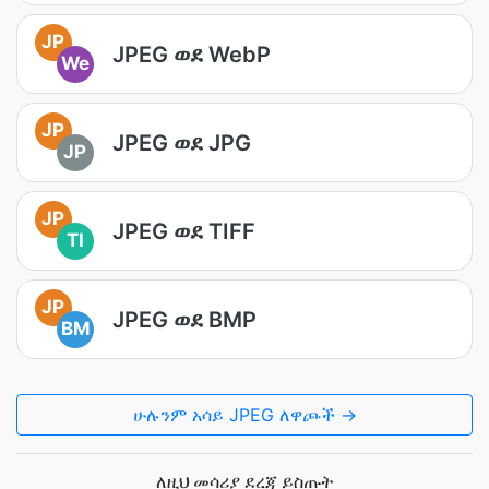
JP
JPEG ወደ WebP
We
JP
JPEG ወደ JPG
JP
JP
JPEG ወደ TIFF
TI
JP
JPEG ወደ BMP
BM
ሁሉንም አሳይ JPEG ለዋጮች →
ለዚህ መሳሪያ ደረጃ ይስጡት