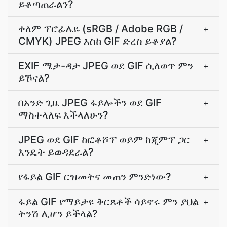
ይቆጣጠራልን?
ቀለም ፕሮፊሌዬ (sRGB / Adobe RGB /
+
CMYK) JPEG እስከ GIF ድረስ ይቆያል?
EXIF ሜታ-ዳታ JPEG ወደ GIF ሲለወጥ ምን
+
ይኾናል?
በአንድ ጊዜ JPEG ፋይሎችን ወደ GIF
+
ማስተላለፍ እችላለሁን?
JPEG ወደ GIF ከፎቶሾፕ ወይም ከጂምፕ ጋር
+
እንዴት ይወዳደራል?
የፋይል GIF ርዝመትና መጠን ምንድነው?
+
ፋይል GIF የማይታዩ ቅርጸቶች ሳይኖሩ ምን ያህል
+
ትንሽ ሊሆን ይችላል?