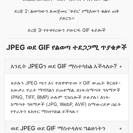
ደረጃ 2: ልወጣውን ለመጀመር 'ቀይር' የሚለውን ቁልፍ ጠቅ
ያድርጉ።
ደረጃ 3፡ የተቀየረውን ያውርዱ GIF ፋይሎች
JPEG ወደ GIF የልወጣ ተደጋጋሚ ጥያቄዎች
እንዴት JPEGን ወደ GIF ማስተካከል እችላለሁ?
+
ፋይሉን JPEG ጫን እና ተለዋዋጭው የ GIF ውጤት ቅርጸት-
አውቃሪ ጥራት ማሻሻልን ይጠቀማል. ለነጻ-ከማጣት ዓላማዎች
(PNG, TIFF, BMP) ሁሉም ፒክሴሎች ይቆያሉ፤ ለነጻ-
ከማጣት ዓላማዎች (JPG, WebP, AVIF) ከማውረድዎ በፊት
የጥራትን ፋክተር ማስተካከል ይችላሉ።
ወደ JPEG ወደ GIF ማስተላለፍ ግልጽነትን
+