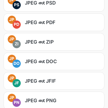
JPEG ወደ PSD
PS
JP
JPEG ወደ PDF
PD
JP
JPEG ወደ ZIP
ZI
JP
JPEG ወደ DOC
DO
JP
JPEG ወደ JFIF
JF
JP
JPEG ወደ PNG
PN