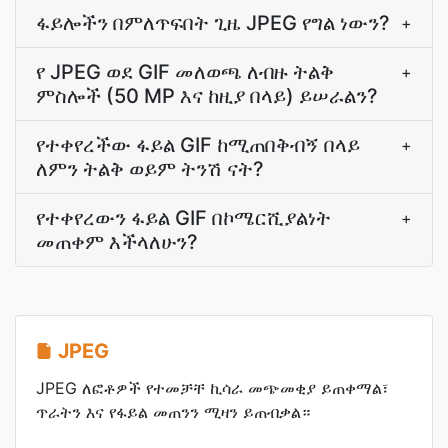
ፋይሎችን በምለጥፍበት ጊዜ JPEG የግል ነውን?
+
የ JPEG ወደ GIF መለወጫ ለብዙ ትልቅ
+
ምስሎች (50 MP እና ከዚያ በላይ) ይሠራልን?
የተቀየረችው ፋይል GIF ከሚጠበቅብኝ በላይ
+
ለምን ትልቅ ወይም ትንሽ ናት?
የተቀየረውን ፋይል GIF በኮሜርሺያልነት
+
መጠቀም እችላለሁን?
JPEG
JPEG ለፎቶዎች የተመቻቸ ኪሳራ መጭመቂያ ይጠቀማል፣
ጥራትን እና የፋይል መጠንን ሚዛን ይጠብቃል።