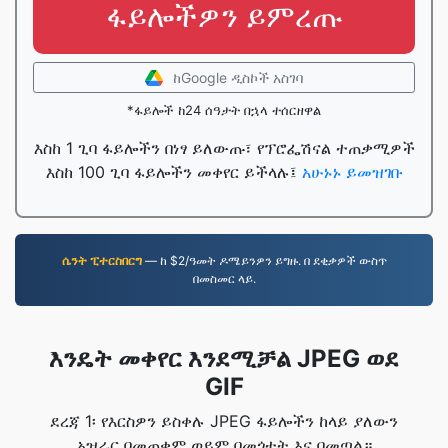
ፋይሎችዎን ይምረጡ
ከGoogle ዲስኮች አስገባ
*ፋይሎች ከ24 ሰዓታት በኋላ ተሰርዘዋል
እስከ 1 ጊባ ፋይሎችን በነፃ ይለውጡ፣ የፕሮፌሽናል ተጠቃሚዎች
እስከ 100 ጊባ ፋይሎችን መቀየር ይችላሉ፤
አሁኑኑ ይመዝገቡ
ሴንት ፒተርስበርግ
— ከ $2/ዓመት ዶሜይንዎን ይግዙ. በ ደቂቃዎች ውስጥ
በመስመር ላይ.
እንዴት መቀየር እንደሚቻል JPEG ወደ
GIF
ደረጃ 1፡ የእርስዎን ይስቀሉ JPEG ፋይሎችን ከላይ ያለውን
አዝራር በመጠቀም ወይም በመጎተት እና በመጣል።