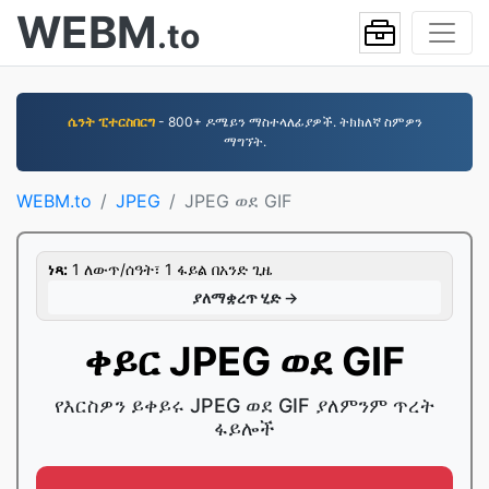
WEBM
.to
ሴንት ፒተርስበርግ
- 800+ ዶሜይን ማስተላለፊያዎች. ትክክለኛ ስምዎን
ማግኘት.
WEBM.to
JPEG
JPEG ወደ GIF
ነጻ:
1 ለውጥ/ሰዓት፣ 1 ፋይል በአንድ ጊዜ
ያለማቋረጥ ሂድ →
ቀይር JPEG ወደ GIF
የእርስዎን ይቀይሩ JPEG ወደ GIF ያለምንም ጥረት
ፋይሎች