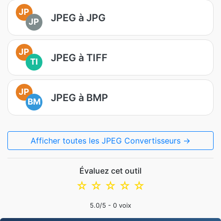
JP
JPEG à JPG
JP
JP
JPEG à TIFF
TI
JP
JPEG à BMP
BM
Afficher toutes les JPEG Convertisseurs →
Évaluez cet outil
☆
☆
☆
☆
☆
5.0
/5 -
0
voix