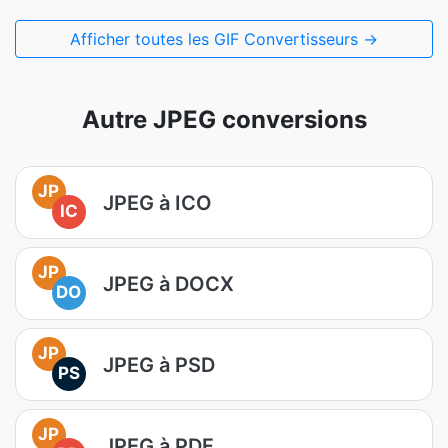
Afficher toutes les GIF Convertisseurs →
Autre JPEG conversions
JP
JPEG à ICO
IC
JP
JPEG à DOCX
DO
JP
JPEG à PSD
PS
JP
JPEG à PDF