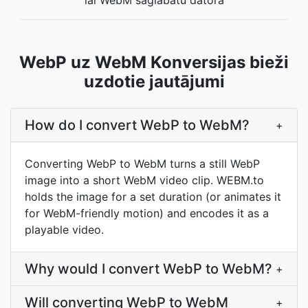
lai WebM saglabātu datorā
WebP uz WebM Konversijas bieži
uzdotie jautājumi
How do I convert WebP to WebM?
+
Converting WebP to WebM turns a still WebP
image into a short WebM video clip. WEBM.to
holds the image for a set duration (or animates it
for WebM-friendly motion) and encodes it as a
playable video.
Why would I convert WebP to WebM?
+
Will converting WebP to WebM
+