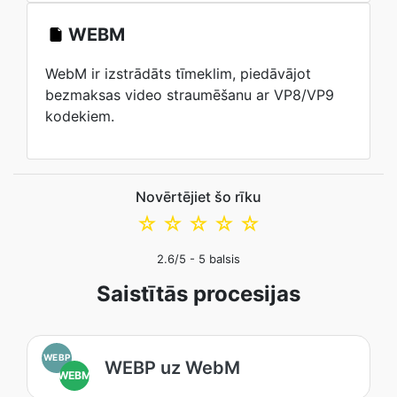
WEBM
WebM ir izstrādāts tīmeklim, piedāvājot
bezmaksas video straumēšanu ar VP8/VP9
kodekiem.
Novērtējiet šo rīku
☆
☆
☆
☆
☆
2.6
/5 -
5
balsis
Saistītās procesijas
WEBP
WEBP uz WebM
WEBM