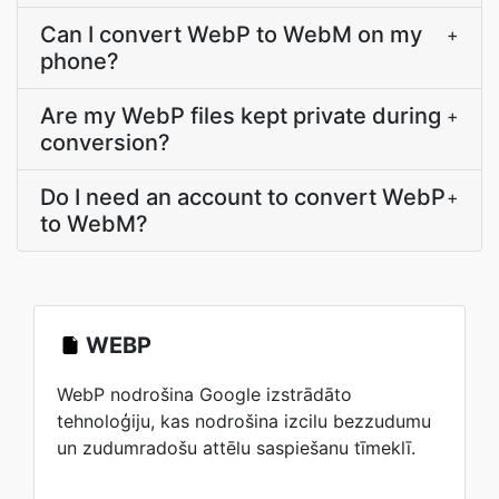
Can I convert WebP to WebM on my
+
phone?
Are my WebP files kept private during
+
conversion?
Do I need an account to convert WebP
+
to WebM?
WEBP
WebP nodrošina Google izstrādāto
tehnoloģiju, kas nodrošina izcilu bezzudumu
un zudumradošu attēlu saspiešanu tīmeklī.