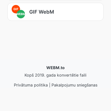
GIF
GIF WebM
WEBM
WEBM.to
Kopš 2019. gada konvertētie faili
Privātuma politika
|
Pakalpojumu sniegšanas
noteikumi
|
Par mums
|
Sazinieties ar mums
|
API
|
Paraugi
|
Instalēt lietotni
© 2026 WEBM.to
|
VPS.org
LLC | Izgatavojis
nadermx