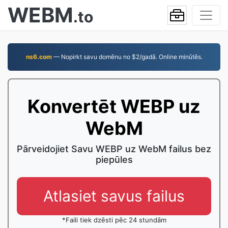
WEBM
.to
ns6.com
— Nopirkt savu domēnu no $2/gadā. Online minūtēs.
Konvertēt WEBP uz
WebM
Pārveidojiet Savu WEBP uz WebM failus bez
piepūles
Atlasiet savus failus
*Faili tiek dzēsti pēc 24 stundām