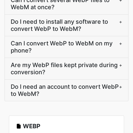
Can I convert several WebP files to
+
WebM at once?
Do I need to install any software to
+
convert WebP to WebM?
Can I convert WebP to WebM on my
+
phone?
Are my WebP files kept private during
+
conversion?
Do I need an account to convert WebP
+
to WebM?
WEBP