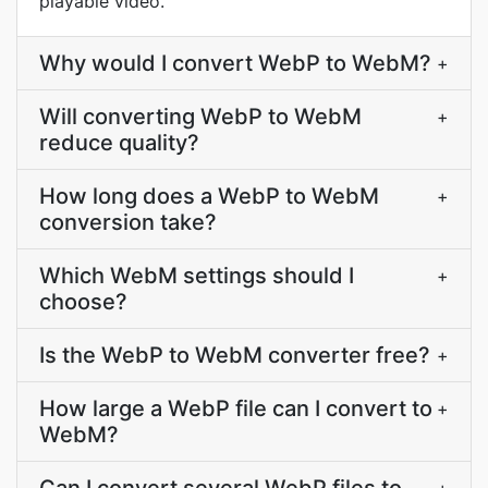
playable video.
Why would I convert WebP to WebM?
+
Will converting WebP to WebM
+
reduce quality?
How long does a WebP to WebM
+
conversion take?
Which WebM settings should I
+
choose?
Is the WebP to WebM converter free?
+
How large a WebP file can I convert to
+
WebM?