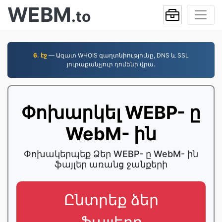
WEBM
.to
6. էջ
— Ազատ WHOIS գաղտնիությունը, DNS և SSL
յուրաքանչյուր դոմենի վրա.
Փոխարկել WEBP- ը
WebM- ին
Փոխակերպեք Ձեր WEBP- ը WebM- ին
ֆայլեր առանց ջանքերի
Ընտրեք ձեր