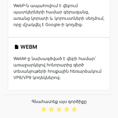
WebP-ն ապահովում է վեբում
պատկերների համար գերազանց,
առանց կորստի և կորուստների սեղմում,
որը մշակվել է Google-ի կողմից։
WEBM
WebM-ը նախագծված է վեբի համար՝
առաջարկելով հոնորարից զերծ
տեսանյութերի հոսքային հեռարձակում
VP8/VP9 կոդեկներով։
Գնահատեք այս գործիքը
☆
☆
☆
☆
☆