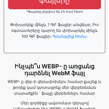
ֆայլերը
*Ֆայլերը ջնջվում են 24 ժամ հետո
Փոխարկեք մինչև 1 ԳԲ ֆայլեր անվճար, Pro
օգտատերերը կարող են փոխարկել մինչև
100 ԳԲ ֆայլեր։
Գրանցվեք հիմա։
Ինչպե՞ս WEBP- ը առցանց
դարձնել WebM ֆայլ
WEBP- ը վեբ-ի վերափոխելու համար քաշեք և
թողեք կամ կտտացրեք մեր վերբեռնման
տարածքին ՝ ֆայլը վերբեռնելու համար
Մեր գործիքը ավտոմատ կերպով
կվերափոխի ձեր WEBP- ը WebM ֆայլերի