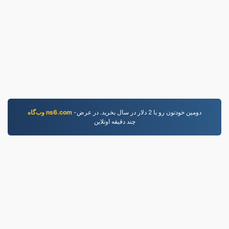
-دومين خودتون رو با 2 دلار در سال بخريد. در عرض
وب‌گاه ns6.com
چند دقيقه اونلاين
WEBM.to
فایل‌های تبدیل‌شده از سال ۲۰۱۹
سیاست حفظ حریم خصوصی
|
شرایط خدمات
|
درباره ما
|
نمونه‌ها
|
نصب برنامه
|
API
|
تماس با ما
LLC | ساخته شده توسط
VPS.org
|
© 2026 WEBM.to