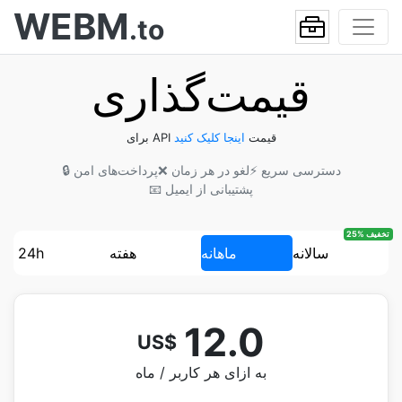
WEBM
.to
قیمت‌گذاری
برای API قیمت
اینجا کلیک کنید
⚡ دسترسی سریع
❌ لغو در هر زمان
🔒 پرداخت‌های امن
📧 پشتیبانی از ایمیل
25% تخفیف
سالانه
ماهانه
هفته‌
24h
12.0
US$
به ازای هر کاربر / ماه