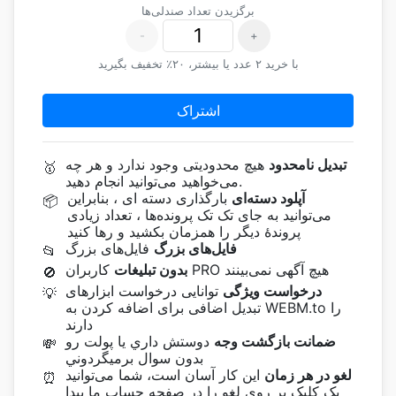
برگزیدن تعداد صندلی‌ها
-
+
با خرید ۲ عدد یا بیشتر، ۲۰٪ تخفیف بگیرید
اشتراک
تبدیل نامحدود
هیچ محدودیتی وجود ندارد و هر چه
🥇
می‌خواهید می‌توانید انجام دهید.
آپلود دسته‌ای
بارگذاری دسته ای ، بنابراین
📦
می‌توانید به جای تک تک پرونده‌ها ، تعداد زیادی
پروندۀ دیگر را همزمان بکشید و رها کنید
فایل‌های بزرگ
فایل‌های بزرگ
📂
کاربران PRO هیچ آگهی نمی‌بینند
بدون تبلیغات
🚫
درخواست ویژگی
توانایی درخواست ابزارهای
💡
تبدیل اضافی برای اضافه کردن به WEBM.to را
دارند
ضمانت بازگشت وجه
دوستش داري يا پولت رو
💸
بدون سوال برميگردوني
لغو در هر زمان
این کار آسان است، شما می‌توانید
⏰
یک کلیک بر روی لغو را در صفحه حساب ما پیدا