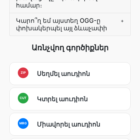
համար։
Կարո՞ղ եմ այստեղ OGG-ը
+
փոխակերպել այլ ձևաչափի
Առնչվող գործիքներ
Սեղմել աուդիոն
ZIP
Կտրել աուդիոն
CUT
Միավորել աուդիոն
MRG