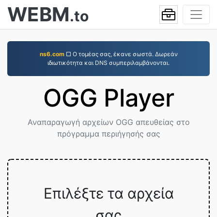
WEBM
.to
ns6.com
□ Ο τομέας σας, έκανε σωστά. Δωρεάν
ιδιωτικότητα και DNS συμπεριλαμβάνονται.
OGG Player
Αναπαραγωγή αρχείων OGG απευθείας στο
πρόγραμμα περιήγησής σας
Επιλέξτε τα αρχεία
σας