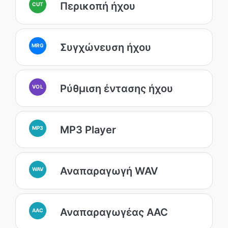
Περικοπή ήχου
CUT
Συγχώνευση ήχου
MRG
Ρύθμιση έντασης ήχου
VOL
MP3 Player
MP3
Αναπαραγωγή WAV
WAV
Αναπαραγωγέας AAC
AAC