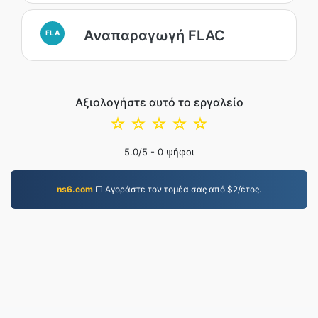
Αναπαραγωγή FLAC
FLA
Αξιολογήστε αυτό το εργαλείο
☆
☆
☆
☆
☆
5.0
/5 -
0
ψήφοι
ns6.com
□ Αγοράστε τον τομέα σας από $2/έτος.