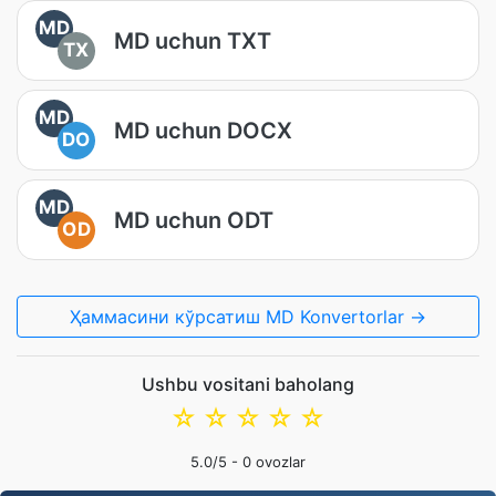
MD
MD uchun TXT
TX
MD
MD uchun DOCX
DO
MD
MD uchun ODT
OD
Ҳаммасини кўрсатиш MD Konvertorlar →
Ushbu vositani baholang
☆
☆
☆
☆
☆
5.0
/5 -
0
ovozlar