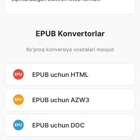
EPUB Konvertorlar
Ko'proq konversiya vositalari mavjud
EPUB uchun HTML
EPU
EPUB uchun AZW3
EPU
EPUB uchun DOC
EPU