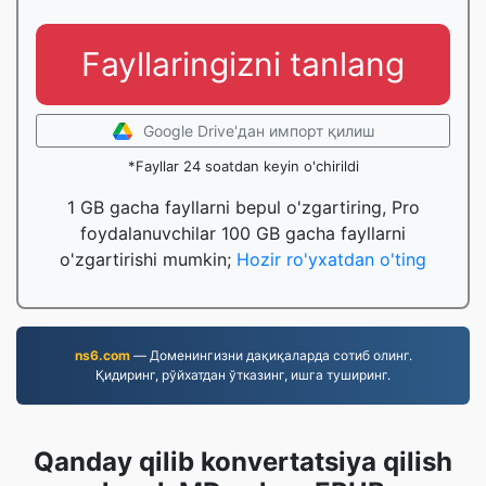
Fayllaringizni tanlang
Google Drive'дан импорт қилиш
*Fayllar 24 soatdan keyin o'chirildi
1 GB gacha fayllarni bepul o'zgartiring, Pro
foydalanuvchilar 100 GB gacha fayllarni
o'zgartirishi mumkin;
Hozir ro'yxatdan o'ting
ns6.com
— Доменингизни дақиқаларда сотиб олинг.
Қидиринг, рўйхатдан ўтказинг, ишга туширинг.
Qanday qilib konvertatsiya qilish