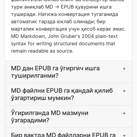
тури аниқлаб MD → EPUB қувурини ишга
туширади. Натижа конвертация тугаганида
автоматик тарзда юклаб олинади; бир
марталик конвертация учун ҳисоб керак эмас.
MD Markdown, John Gruber's 2004 plain-text
syntax for writing structured documents that
remain readable as source.
MD дан EPUB га ўгиргич ишга
+
туширилганми?
MD файлни EPUB га қандай қилиб
+
ўзгартириш мумкин?
Ўгирилганда MD мазмуни
+
ўзгарадими?
Бир вақтда MD файлларни EPUB га
+