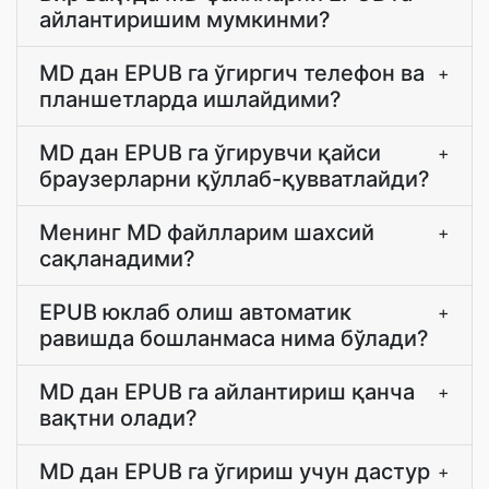
айлантиришим мумкинми?
MD дан EPUB га ўгиргич телефон ва
+
планшетларда ишлайдими?
MD дан EPUB га ўгирувчи қайси
+
браузерларни қўллаб-қувватлайди?
Менинг MD файлларим шахсий
+
сақланадими?
EPUB юклаб олиш автоматик
+
равишда бошланмаса нима бўлади?
MD дан EPUB га айлантириш қанча
+
вақтни олади?
MD дан EPUB га ўгириш учун дастур
+