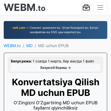
WEBM
.to
ns6.com
— Сизнинг доменингиз, тўғри бажарилган. Бепул
махфийлик ва DNS ҳам киритилган.
WEBM.to
MD
MD uchun EPUB
Бепул режа:
1 соатда 1 марта, бир вақтда 1 файл
Беҳисоб бориш →
Konvertatsiya Qilish
MD uchun EPUB
O'Zingizni O'Zgartiring MD uchun EPUB
fayllarni qiyinchiliksiz