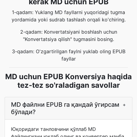
kerak MD uchun EPUB
1-qadam: Yuklang MD fayllarni yuqoridagi tugma
yordamida yoki sudrab tashlash orqali ko'chiring.
2-qadam: Konvertatsiyani boshlash uchun
"Konvertatsiya qilish" tugmasini bosing.
3-qadam: O'zgartirilgan faylni yuklab oling EPUB
fayllar
MD uchun EPUB Konversiya haqida
tez-tez so'raladigan savollar
MD файлни EPUB га қандай ўгирсам
+
бўлади?
Юқоридаги танловчини қўллаб MD
файлингизни юклаб олинг ва конвертер манба