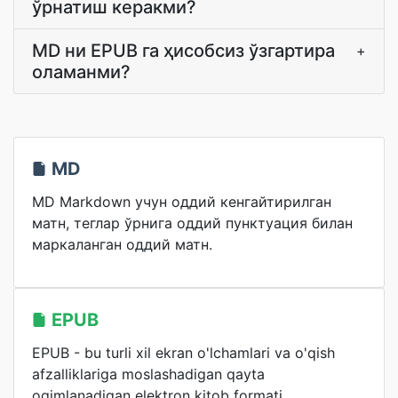
ўрнатиш керакми?
MD ни EPUB га ҳисобсиз ўзгартира
+
оламанми?
MD
MD Markdown учун оддий кенгайтирилган
матн, теглар ўрнига оддий пунктуация билан
маркаланган оддий матн.
EPUB
EPUB - bu turli xil ekran o'lchamlari va o'qish
afzalliklariga moslashadigan qayta
oqimlanadigan elektron kitob formati.