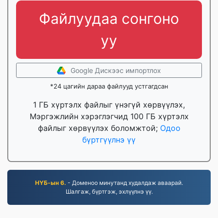
Файлуудаа сонгоно
уу
Google Дискээс импортлох
*24 цагийн дараа файлууд устгагдсан
1 ГБ хүртэлх файлыг үнэгүй хөрвүүлэх,
Мэргэжлийн хэрэглэгчид 100 ГБ хүртэлх
файлыг хөрвүүлэх боломжтой;
Одоо
бүртгүүлнэ үү
НҮБ-ын 6.
- Доменоо минутанд худалдаж аваарай.
Шалгаж, бүртгэж, эхлүүлнэ үү.