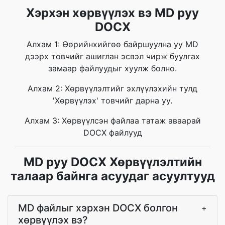
Хэрхэн хөрвүүлэх вэ MD руу
DOCX
Алхам 1: Өөрийнхийгөө байршуулна уу MD
дээрх товчийг ашиглан эсвэл чирж буулгах
замаар файлуудыг хуулж болно.
Алхам 2: Хөрвүүлэлтийг эхлүүлэхийн тулд
'Хөрвүүлэх' товчийг дарна уу.
Алхам 3: Хөрвүүлсэн файлаа татаж аваарай
DOCX файлууд
MD руу DOCX Хөрвүүлэлтийн
талаар байнга асуудаг асуултууд
MD файлыг хэрхэн DOCX болгон
+
хөрвүүлэх вэ?