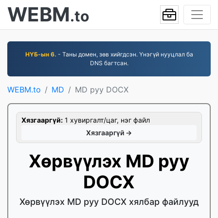
WEBM
.to
НҮБ-ын 6.
- Таны домен, зөв хийгдсэн. Үнэгүй нууцлал ба
DNS багтсан.
WEBM.to
MD
MD руу DOCX
Хязгааргүй:
1 хувиргалт/цаг, нэг файл
Хязгааргүй →
Хөрвүүлэх MD руу
DOCX
Хөрвүүлэх MD руу DOCX хялбар файлууд