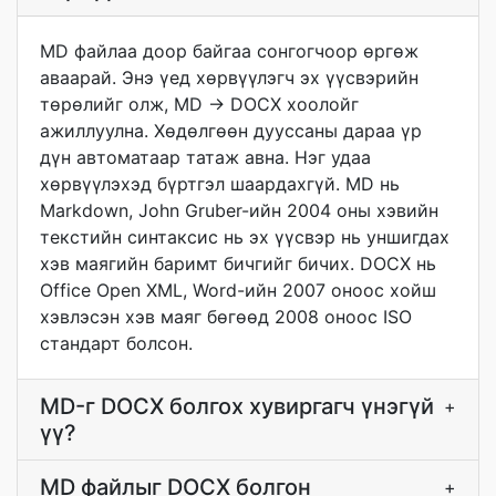
MD файлаа доор байгаа сонгогчоор өргөж
аваарай. Энэ үед хөрвүүлэгч эх үүсвэрийн
төрөлийг олж, MD → DOCX хоолойг
ажиллуулна. Хөдөлгөөн дууссаны дараа үр
дүн автоматаар татаж авна. Нэг удаа
хөрвүүлэхэд бүртгэл шаардахгүй. MD нь
Markdown, John Gruber-ийн 2004 оны хэвийн
текстийн синтаксис нь эх үүсвэр нь уншигдах
хэв маягийн баримт бичгийг бичих. DOCX нь
Office Open XML, Word-ийн 2007 оноос хойш
хэвлэсэн хэв маяг бөгөөд 2008 оноос ISO
стандарт болсон.
MD-г DOCX болгох хувиргагч үнэгүй
+
үү?
MD файлыг DOCX болгон
+