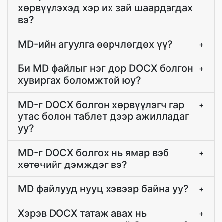
хөрвүүлэхэд хэр их зай шаардагдах
вэ?
MD-ийн агуулга өөрчлөгдөх үү?
+
Би MD файлыг нэг дор DOCX болгон
+
хувиргах боломжтой юу?
MD-г DOCX болгон хөрвүүлэгч гар
+
утас болон таблет дээр ажилладаг
уу?
MD-г DOCX болгох нь ямар вэб
+
хөтөчийг дэмждэг вэ?
MD файлууд нууц хэвээр байна уу?
+
Хэрэв DOCX татаж авах нь
+