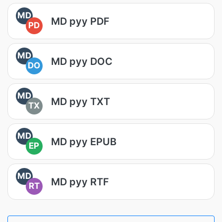
MD
MD руу PDF
PD
MD
MD руу DOC
DO
MD
MD руу TXT
TX
MD
MD руу EPUB
EP
MD
MD руу RTF
RT