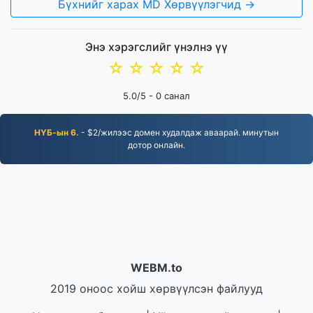
Бүхнийг харах MD Хөрвүүлэгчид →
Энэ хэрэгслийг үнэлнэ үү
☆
☆
☆
☆
☆
5.0
/5 -
0
санал
НҮБ-ын 6.
- $2/жилээс домен худалдаж аваарай. минутын
дотор онлайн.
WEBM.to
2019 оноос хойш хөрвүүлсэн файлууд