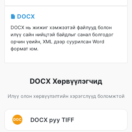
DOCX
DOCX нь жижиг хэмжээтэй файлууд болон
илүү сайн нийцтэй байдлыг санал болгодог
орчин үеийн, XML дээр суурилсан Word
формат юм.
DOCX Хөрвүүлэгчид
Илүү олон хөрвүүлэлтийн хэрэгслүүд боломжтой
DOCX руу TIFF
DOC