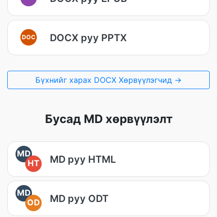
DOCX руу PPTX
DOC
Бүхнийг харах DOCX Хөрвүүлэгчид →
Бусад MD хөрвүүлэлт
MD
MD руу HTML
HT
MD
MD руу ODT
OD