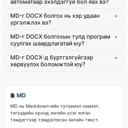
автоматаар эхэлдэггүй бол яах вэ?
MD-г DOCX болгох нь хэр удаан
+
үргэлжлэх вэ?
MD-г DOCX болгохын тулд програм
+
суулгах шаардлагатай юу?
MD-г DOCX-д бүртгэлгүйгээр
+
хөрвүүлэх боломжтой юу?
MD
MD нь Markdown-ийн түгээмэл нэмэлт,
тэгүүдийн оронд энгийн үсэг ялгах
тэмдэгтээр тэмдэглэсэн энгийн текст.