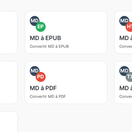
MD
MD
EP
H
MD à EPUB
MD 
Convertir MD à EPUB
Conver
MD
MD
PD
T
MD à PDF
MD 
Convertir MD à PDF
Conver