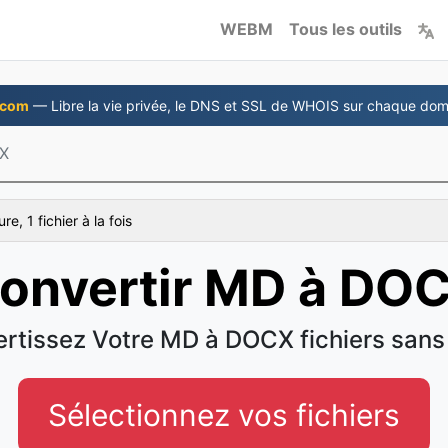
WEBM
Tous les outils
.com
— Libre la vie privée, le DNS et SSL de WHOIS sur chaque dom
X
e, 1 fichier à la fois
onvertir MD à DO
rtissez Votre MD à DOCX fichiers sans 
Sélectionnez vos fichiers