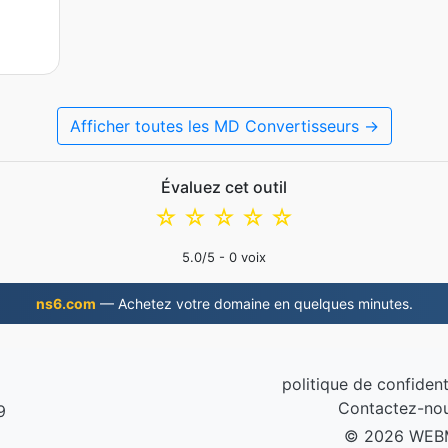
Afficher toutes les MD Convertisseurs →
Évaluez cet outil
☆
☆
☆
☆
☆
5.0
/5 -
0
voix
ns6.com
— Achetez votre domaine en quelques minutes.
politique de confident
Contactez-no
9
© 2026 WEB