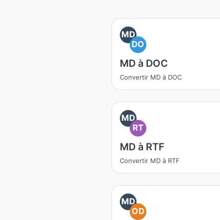
MD
DO
MD à DOC
Convertir MD à DOC
MD
RT
MD à RTF
Convertir MD à RTF
MD
OD