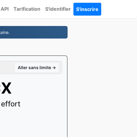
API
Tarification
S'identifier
S'inscrire
aine.
Aller sans limite →
CX
effort