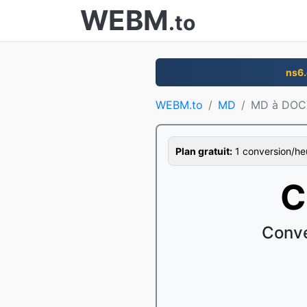
WEBM
.to
ns6
WEBM.to
MD
MD à DOC
Plan gratuit:
1 conversion/heur
C
Conve