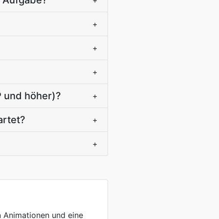
e Aufgabe?
+
+
+
+
P und höher)?
+
artet?
+
+
n Animationen und eine