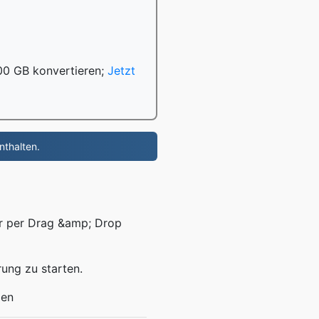
100 GB konvertieren;
Jetzt
nthalten.
er per Drag &amp; Drop
rung zu starten.
ien