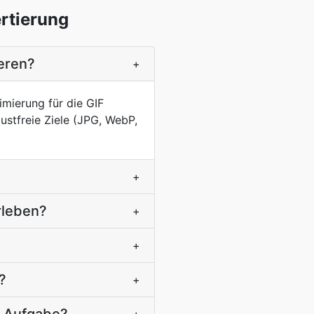
ertierung
ieren?
+
mierung für die GIF
lustfreie Ziele (JPG, WebP,
+
rleben?
+
+
?
+