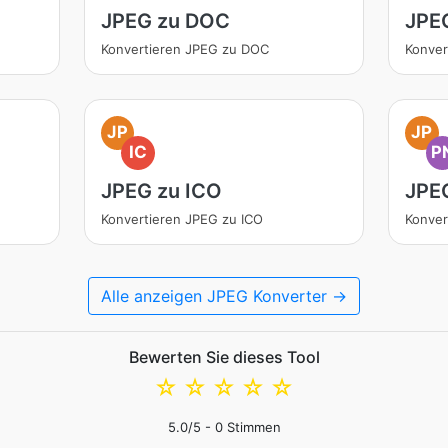
JPEG zu DOC
JPE
Konvertieren JPEG zu DOC
Konver
JP
JP
IC
P
JPEG zu ICO
JPE
Konvertieren JPEG zu ICO
Konver
Alle anzeigen JPEG Konverter →
Bewerten Sie dieses Tool
☆
☆
☆
☆
☆
5.0
/5 -
0
Stimmen