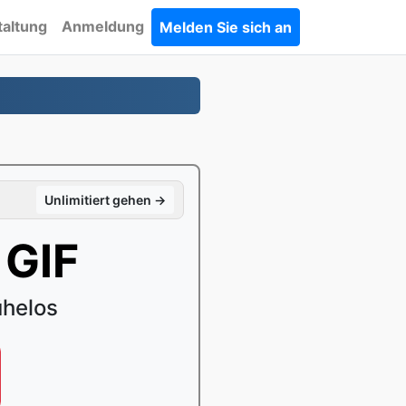
taltung
Anmeldung
Melden Sie sich an
Unlimitiert gehen →
 GIF
ühelos