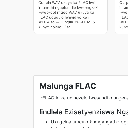
Guqula WAV ukuya ku FLAC kwi-
Guqu
intanethi ngaphandle kweengxaki.
inta
I-web-optimized WAV ukuya ku
I-we
FLAC uguqulo lwevidiyo kwi
FLAC
WEBM.to — ilungile kwi-HTML5
WEBM
kunye nokudlulisa.
kuny
Malunga FLAC
I-FLAC inika ucinezelo lwesandi olungen
Iindlela Ezisetyenziswa Ng
Ukugcina umculo kumgangatho ogq