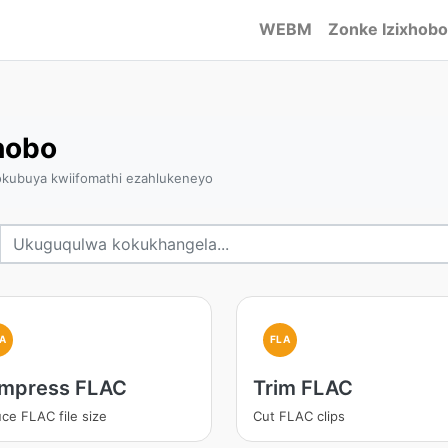
WEBM
Zonke Izixhobo
hobo
kubuya kwiifomathi ezahlukeneyo
LA
FLA
mpress FLAC
Trim FLAC
ce FLAC file size
Cut FLAC clips