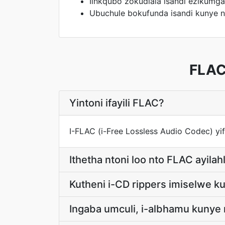
Iinkqubo zokudlala isandi ezikumg
Ubuchule bokufunda isandi kunye n
FLAC
Yintoni ifayili FLAC?
I-FLAC (i-Free Lossless Audio Codec) yi
Ithetha ntoni loo nto FLAC ayilah
Kutheni i-CD rippers imiselwe k
Ingaba umculi, i-albhamu kunye 