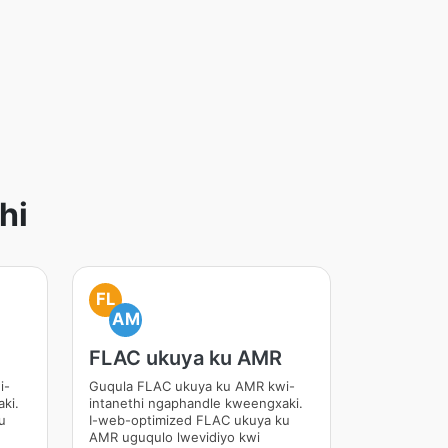
hi
FL
AM
FLAC ukuya ku AMR
i-
Guqula FLAC ukuya ku AMR kwi-
ki.
intanethi ngaphandle kweengxaki.
u
I-web-optimized FLAC ukuya ku
AMR uguqulo lwevidiyo kwi