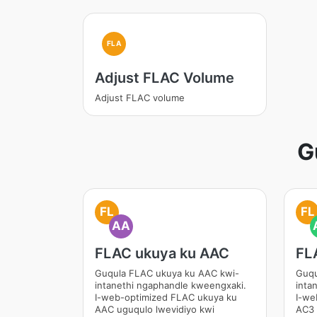
FLA
Adjust FLAC Volume
Adjust FLAC volume
G
FL
FL
AA
FLAC ukuya ku AAC
FL
Guqula FLAC ukuya ku AAC kwi-
Guqu
intanethi ngaphandle kweengxaki.
inta
I-web-optimized FLAC ukuya ku
I-we
AAC uguqulo lwevidiyo kwi
AC3 