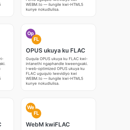
5
WEBM.to — ilungile kwi-HTML5
kunye nokudlulisa.
Op
FL
OPUS ukuya ku FLAC
i-
Guqula OPUS ukuya ku FLAC kwi-
ki.
intanethi ngaphandle kweengxaki.
u
I-web-optimized OPUS ukuya ku
FLAC uguqulo lwevidiyo kwi
5
WEBM.to — ilungile kwi-HTML5
kunye nokudlulisa.
We
FL
C
WebM kwiFLAC