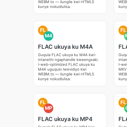
WEBM.to — ilungile kwi-HTML5
WEBM
kunye nokudlulisa.
kuny
FL
FL
M4
FLAC ukuya ku M4A
FL
Guqula FLAC ukuya ku M4A kwi-
Guqu
intanethi ngaphandle kweengxaki.
inta
I-web-optimized FLAC ukuya ku
I-we
M4A uguqulo lwevidiyo kwi
MKV 
WEBM.to — ilungile kwi-HTML5
WEBM
kunye nokudlulisa.
kuny
FL
FL
MP
FLAC ukuya ku MP4
FL