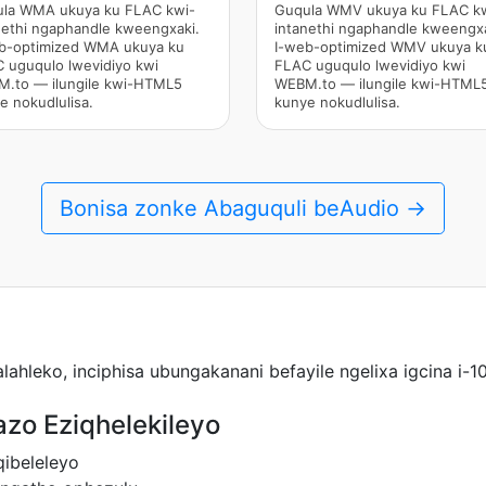
la WMA ukuya ku FLAC kwi-
Guqula WMV ukuya ku FLAC k
nethi ngaphandle kweengxaki.
intanethi ngaphandle kweengxa
b-optimized WMA ukuya ku
I-web-optimized WMV ukuya k
 uguqulo lwevidiyo kwi
FLAC uguqulo lwevidiyo kwi
.to — ilungile kwi-HTML5
WEBM.to — ilungile kwi-HTML
e nokudlulisa.
kunye nokudlulisa.
Bonisa zonke Abaguquli beAudio →
alahleko, inciphisa ubungakanani befayile ngelixa igcina 
azo Eziqhelekileyo
ibeleleyo