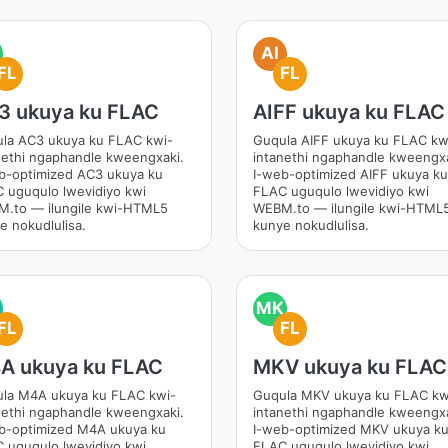
AI
FL
FL
3 ukuya ku FLAC
AIFF ukuya ku FLAC
la AC3 ukuya ku FLAC kwi-
Guqula AIFF ukuya ku FLAC kw
nethi ngaphandle kweengxaki.
intanethi ngaphandle kweengxa
b-optimized AC3 ukuya ku
I-web-optimized AIFF ukuya ku
 uguqulo lwevidiyo kwi
FLAC uguqulo lwevidiyo kwi
.to — ilungile kwi-HTML5
WEBM.to — ilungile kwi-HTML
e nokudlulisa.
kunye nokudlulisa.
MK
FL
FL
A ukuya ku FLAC
MKV ukuya ku FLAC
la M4A ukuya ku FLAC kwi-
Guqula MKV ukuya ku FLAC kw
nethi ngaphandle kweengxaki.
intanethi ngaphandle kweengxa
b-optimized M4A ukuya ku
I-web-optimized MKV ukuya k
 uguqulo lwevidiyo kwi
FLAC uguqulo lwevidiyo kwi