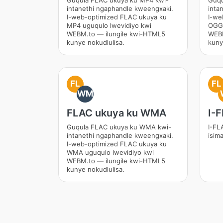
Guqula FLAC ukuya ku MP4 kwi-
Guqu
intanethi ngaphandle kweengxaki.
inta
I-web-optimized FLAC ukuya ku
I-we
MP4 uguqulo lwevidiyo kwi
OGG 
WEBM.to — ilungile kwi-HTML5
WEBM
kunye nokudlulisa.
kuny
FL
FL
WM
FLAC ukuya ku WMA
I-
Guqula FLAC ukuya ku WMA kwi-
I-FL
intanethi ngaphandle kweengxaki.
isim
I-web-optimized FLAC ukuya ku
WMA uguqulo lwevidiyo kwi
WEBM.to — ilungile kwi-HTML5
kunye nokudlulisa.