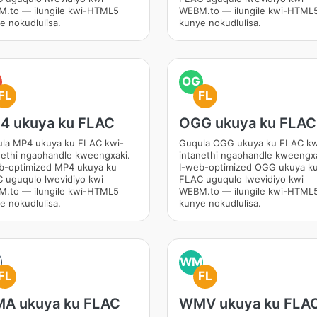
.to — ilungile kwi-HTML5
WEBM.to — ilungile kwi-HTML
e nokudlulisa.
kunye nokudlulisa.
OG
FL
FL
4 ukuya ku FLAC
OGG ukuya ku FLAC
la MP4 ukuya ku FLAC kwi-
Guqula OGG ukuya ku FLAC kw
nethi ngaphandle kweengxaki.
intanethi ngaphandle kweengxa
b-optimized MP4 ukuya ku
I-web-optimized OGG ukuya k
 uguqulo lwevidiyo kwi
FLAC uguqulo lwevidiyo kwi
.to — ilungile kwi-HTML5
WEBM.to — ilungile kwi-HTML
e nokudlulisa.
kunye nokudlulisa.
M
WM
FL
FL
A ukuya ku FLAC
WMV ukuya ku FLA