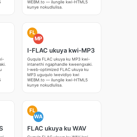
5
WEBM.to — ilungile kwi-HTML5
kunye nokudlulisa.
FL
MP
I-FLAC ukuya kwi-MP3
i-
Guqula FLAC ukuya ku MP3 kwi-
ki.
intanethi ngaphandle kweengxaki.
u
I-web-optimized FLAC ukuya ku
MP3 uguqulo lwevidiyo kwi
5
WEBM.to — ilungile kwi-HTML5
kunye nokudlulisa.
FL
WA
S
FLAC ukuya ku WAV