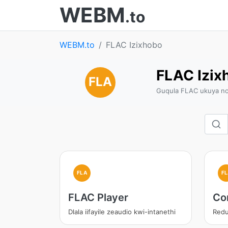
WEBM
.to
WEBM.to
FLAC Izixhobo
FLAC Izix
FLA
Guqula FLAC ukuya no
FLA
F
FLAC Player
Co
Dlala iifayile zeaudio kwi-intanethi
Redu