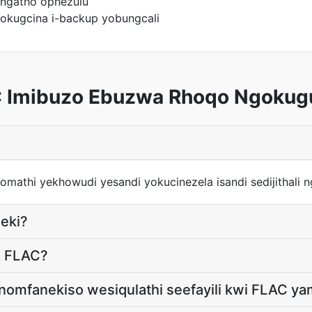
angatho ophezulu
okugcina i-backup yobungcali
 Imibuzo Ebuzwa Rhoqo Ngokug
fomathi yekhowudi yesandi yokucinezela isandi sedijithali 
leki?
u FLAC?
nomfanekiso wesiqulathi seefayili kwi FLAC y