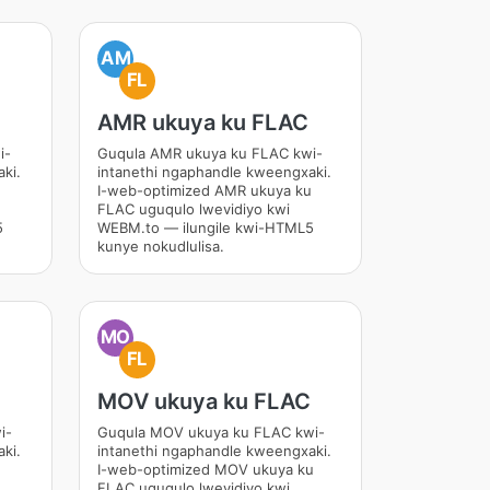
AM
FL
AMR ukuya ku FLAC
i-
Guqula AMR ukuya ku FLAC kwi-
ki.
intanethi ngaphandle kweengxaki.
I-web-optimized AMR ukuya ku
FLAC uguqulo lwevidiyo kwi
5
WEBM.to — ilungile kwi-HTML5
kunye nokudlulisa.
MO
FL
MOV ukuya ku FLAC
i-
Guqula MOV ukuya ku FLAC kwi-
ki.
intanethi ngaphandle kweengxaki.
u
I-web-optimized MOV ukuya ku
FLAC uguqulo lwevidiyo kwi