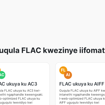
uqula FLAC kwezinye iifomat
FL
AC
AI
AC ukuya ku AC3
FLAC ukuya ku AIFF
la FLAC ukuya ku AC3 kwi-
Guqula FLAC ukuya ku AIFF kw
nethi ngaphandle kweengxaki.
intanethi ngaphandle kweengxa
b-optimized FLAC ukuya ku
I-web-optimized FLAC ukuya k
uguqulo lwevidiyo kwi
AIFF uguqulo lwevidiyo kwi