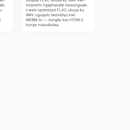
wi-
Guqula FLAC ukuya ku WAV kwi-
ki.
intanethi ngaphandle kweengxaki.
u
I-web-optimized FLAC ukuya ku
WAV uguqulo lwevidiyo kwi
5
WEBM.to — ilungile kwi-HTML5
kunye nokudlulisa.