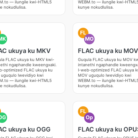
.to — ilungile kwi-HTML5
WEBM.to — ilungile kwi-HTML
e nokudlulisa.
kunye nokudlulisa.
FL
MK
MO
AC ukuya ku MKV
FLAC ukuya ku MOV
la FLAC ukuya ku MKV kwi-
Guqula FLAC ukuya ku MOV kw
nethi ngaphandle kweengxaki.
intanethi ngaphandle kweengxa
b-optimized FLAC ukuya ku
I-web-optimized FLAC ukuya k
uguqulo lwevidiyo kwi
MOV uguqulo lwevidiyo kwi
.to — ilungile kwi-HTML5
WEBM.to — ilungile kwi-HTML
e nokudlulisa.
kunye nokudlulisa.
FL
OG
Op
AC ukuya ku OGG
FLAC ukuya ku OPU