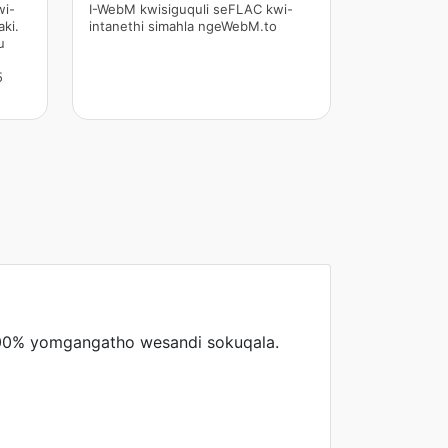
wi-
I-WebM kwisiguquli seFLAC kwi-
ki.
intanethi simahla ngeWebM.to
u
5
i-100% yomgangatho wesandi sokuqala.