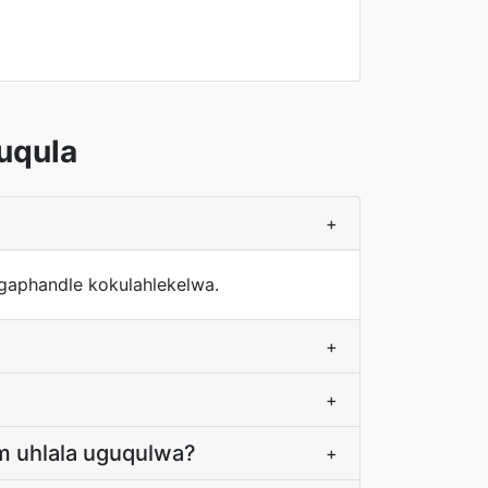
uqula
+
ngaphandle kokulahlekelwa.
+
+
am uhlala uguqulwa?
+