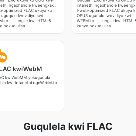
la FLAC ukuya ku OGG kwi-
Guqula FLAC ukuya ku OPUS k
nethi ngaphandle kweengxaki.
intanethi ngaphandle kweengxa
b-optimized FLAC ukuya ku
I-web-optimized FLAC ukuya k
uguqulo lwevidiyo kwi
OPUS uguqulo lwevidiyo kwi
.to — ilungile kwi-HTML5
WEBM.to — ilungile kwi-HTML
e nokudlulisa.
kunye nokudlulisa.
We
FLAC kwiWebM
AC kwiWebMM yokuguqula
ahla kwi-Intanethi ngeWebM.to
Guqulela kwi FLAC