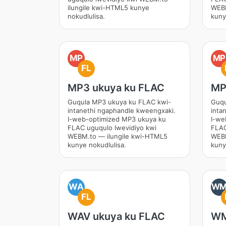
ilungile kwi-HTML5 kunye
WEBM
nokudlulisa.
kuny
MP
MP
FL
MP3 ukuya ku FLAC
MP
Guqula MP3 ukuya ku FLAC kwi-
Guqu
intanethi ngaphandle kweengxaki.
inta
I-web-optimized MP3 ukuya ku
I-we
FLAC uguqulo lwevidiyo kwi
FLAC
WEBM.to — ilungile kwi-HTML5
WEBM
kunye nokudlulisa.
kuny
WA
W
FL
WAV ukuya ku FLAC
WM