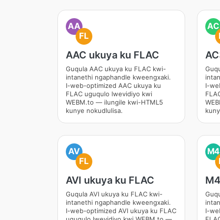
AA
AC
FL
AAC ukuya ku FLAC
AC
Guqula AAC ukuya ku FLAC kwi-
Guqu
intanethi ngaphandle kweengxaki.
inta
I-web-optimized AAC ukuya ku
I-we
FLAC uguqulo lwevidiyo kwi
FLAC
WEBM.to — ilungile kwi-HTML5
WEBM
kunye nokudlulisa.
kuny
AV
M4
FL
AVI ukuya ku FLAC
M4
Guqula AVI ukuya ku FLAC kwi-
Guqu
intanethi ngaphandle kweengxaki.
inta
I-web-optimized AVI ukuya ku FLAC
I-we
uguqulo lwevidiyo kwi WEBM.to —
FLAC