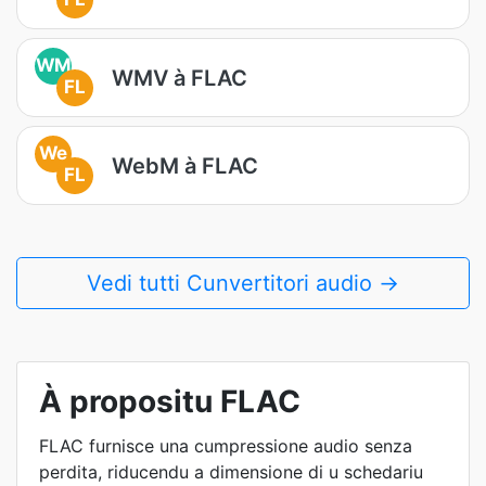
WM
WMV à FLAC
FL
We
WebM à FLAC
FL
Vedi tutti Cunvertitori audio →
À propositu FLAC
FLAC furnisce una cumpressione audio senza
perdita, riducendu a dimensione di u schedariu