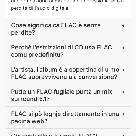
di codificazione audio per a cumpressione senza
perdita di l'audio digitale.
Cosa significa ca FLAC è senza
+
perdite?
Perchè l'estrizzioni di CD usa FLAC
+
comu predefinitu?
L'artista, l'album è a copertina di u mo
+
FLAC supravvivenu à a cunversione?
Pude un FLAC fugliale purtà un mix
+
surround 5.1?
FLAC si pò leghje direttamente in una
+
pagina web?