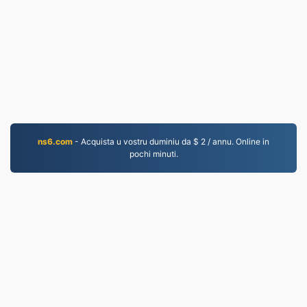
ns6.com
- Acquista u vostru duminiu da $ 2 / annu. Online in
pochi minuti.
WEBM.to
I fugliali cunvertiti dapoi u 2019
Pulitica di privacy
|
Cundizioni di serviziu
|
Nantu à
noi
|
Cuntatta ci
|
API
|
Campioni
|
Installa l'app
© 2026 WEBM.to
|
VPS.org
LLC | Fattu da
nadermx