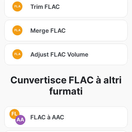
Trim FLAC
FLA
Merge FLAC
FLA
Adjust FLAC Volume
FLA
Cunvertisce FLAC à altri
furmati
FL
FLAC à AAC
AA