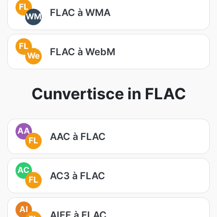
FL
FLAC à WMA
WM
FL
FLAC à WebM
We
Cunvertisce in FLAC
AA
AAC à FLAC
FL
AC
AC3 à FLAC
FL
AI
AIFF à FLAC