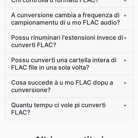
Chi controlla u furmatu FLAC?
+
A cunversione cambia a frequenza di
+
campionamentu di u mo FLAC audio?
Possu rinuminari l'estensioni invece di
+
cunvertì FLAC?
Possu cunvertì una cartella intera di
+
FLAC file in una sola volta?
Cosa succede à u mo FLAC dopu a
+
cunversione?
Quantu tempu ci vole pi cunvertì
+
FLAC?