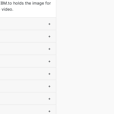
BM.to holds the image for
 video.
+
+
+
+
+
+
+
+