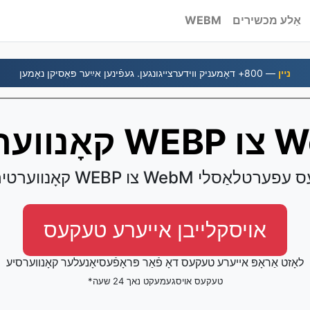
אַלע מכשירים
WEBM
נײן
— 800+ דאָמעניק װידערצײגונגען. געפֿינען אײַער פּאַסיקן נאָמען
W צו WebM
 דיין WEBP צו WebM טעקעס עפערטלאַסלי
אויסקלייבן אייערע טעקעס
לאָזט אַראָפּ אייערע טעקעס דאָ פֿאַר פּראָפֿעסיאָנעלער קאָנווערסיע
*טעקעס אויסגעמעקט נאך 24 שעה