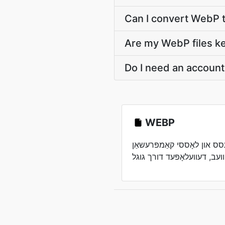
Can I convert WebP
Are my WebP files ke
Do I need an accoun
WEBP
סס און לאָססי קאַמפּרעשאַן