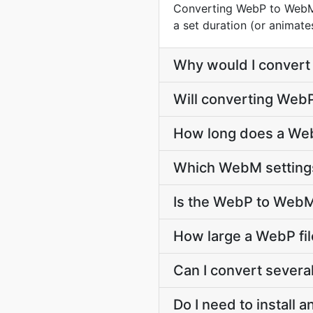
Converting WebP to WebM t
a set duration (or animate
Why would I conver
Will converting Web
How long does a We
Which WebM settings
Is the WebP to WebM
How large a WebP fil
Can I convert severa
Do I need to install