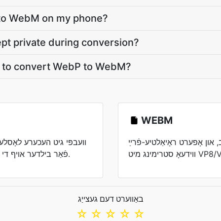
 to WebM on my phone?
pt private during conversion?
t to convert WebP to WebM?
WEBM
, און אָפערט ראָיאַלטיע-פֿרײַ
וועבפּי גיט העכערע לאָסלע
פֿאַר בילדער אויף די וועב, דעוועלאָפּעד דורך גוגל.
באַווערט דעם געצייַג
☆
☆
☆
☆
☆