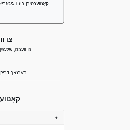
קאָנווערטירן ביז 1 גיגאבייט טעקעס פריי, פּראָ באַניצער קענען קאָנווערטירן ביז 100 גיגאבייט טעקעס;
ווי אַזוי 
צו בייַטן אַ WEBP צו
דערנאך דריקט 
WebP צו M
+