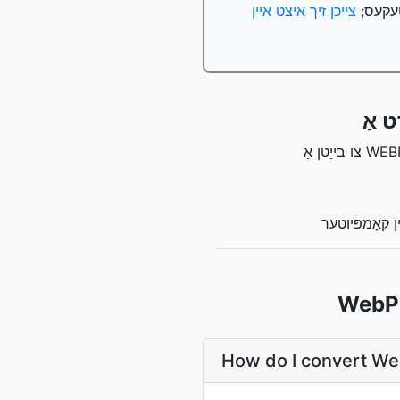
צייכן זיך איצט איין
 קאָמפּיוטער
How do I convert W