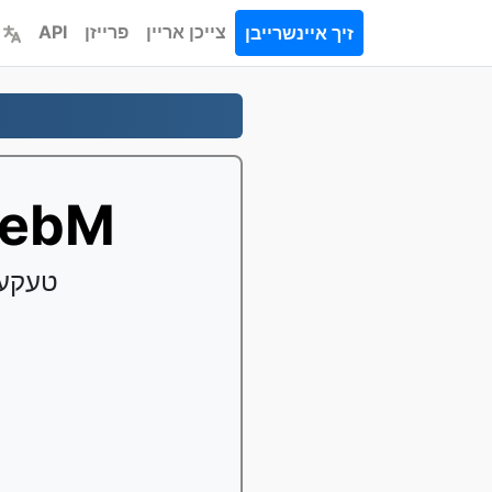
צייכן אריין
פרייזן
API
זיך איינשרייבן
קאָנווערטירן EBP
קאָנווערטירן