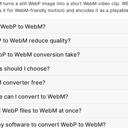
urns a still WebP image into a short WebM video clip. WE
s it for WebM-friendly motion) and encodes it as a playable
t WebP to WebM?
P to WebM reduce quality?
bP to WebM conversion take?
 should I choose?
 converter free?
e can I convert to WebM?
l WebP files to WebM at once?
 any software to convert WebP to WebM?