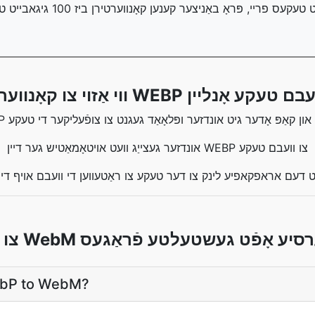
צו קאָנווערט אַ WEBP צו וועבם טעקע אָנליין
 וועבם, שלעפּן און קאַפּ אָדער גיט אונדזער ופּלאָאַד געגנט צו צופֿעליקער די טעקע
אונדזער געצייַג וועט אויטאָמאַטיש גער דיין WEBP צו וועבם טעקע
דעם אראפקאפיע לינק צו דער טעקע צו ראַטעווען די וועבם אויף דיין
Web קאָנווערסיע אָפֿט געשטעלטע פֿראַגעס
ebP to WebM?