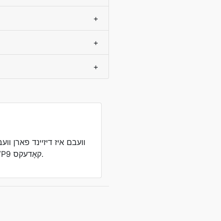
+
+
+
וועבם איז דיזיינד פארן וועב
ווידעאָ סטרימינג מיט VP8/VP9 קאָדעקס.