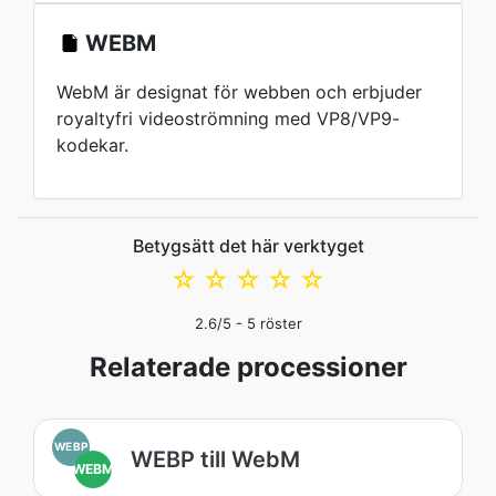
WEBM
WebM är designat för webben och erbjuder
royaltyfri videoströmning med VP8/VP9-
kodekar.
Betygsätt det här verktyget
☆
☆
☆
☆
☆
2.6
/5 -
5
röster
Relaterade processioner
WEBP
WEBP till WebM
WEBM