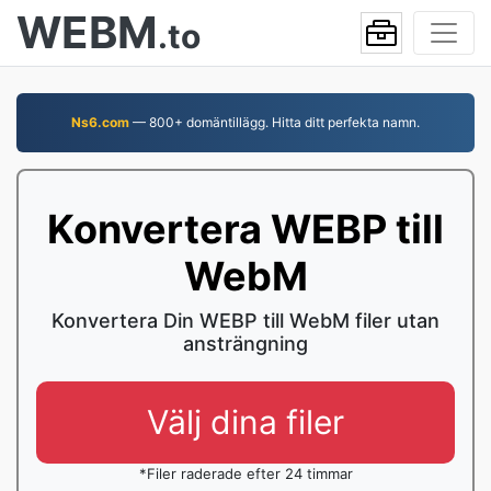
WEBM
.to
Ns6.com
— 800+ domäntillägg. Hitta ditt perfekta namn.
Konvertera WEBP till
WebM
Konvertera Din WEBP till WebM filer utan
ansträngning
Välj dina filer
*Filer raderade efter 24 timmar