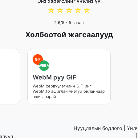
Энэ хэрэгслийг үнэлнэ үү
☆
☆
☆
☆
☆
2.6
/5 -
5
санал
Холбоотой жагсаалууд
GIF
WEBM
WebM руу GIF
WebM хөрвүүлэгчийн GIF-ийг
WebM.to ашиглан үнэгүй онлайнаар
ашиглаарай
Нууцлалын бодлого
|
Үйл
йлууд