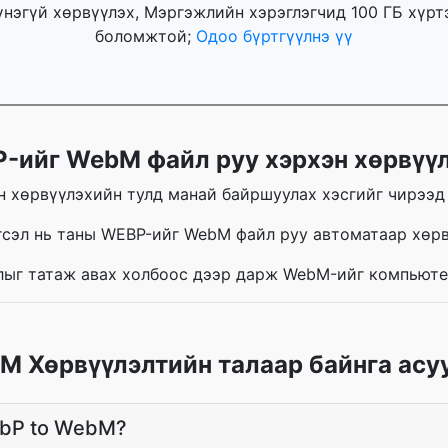
үнэгүй хөрвүүлэх, Мэргэжлийн хэрэглэгчид 100 ГБ хүр
боломжтой;
Одоо бүртгүүлнэ үү
-ийг WebM файл руу хэрхэн хөрвүүл
 хөрвүүлэхийн тулд манай байршуулах хэсгийг чирээд 
гсэл нь таны WEBP-ийг WebM файл руу автоматаар хөрв
лыг татаж авах холбоос дээр дарж WebM-ийг компьюте
 Хөрвүүлэлтийн талаар байнга асу
ebP to WebM?