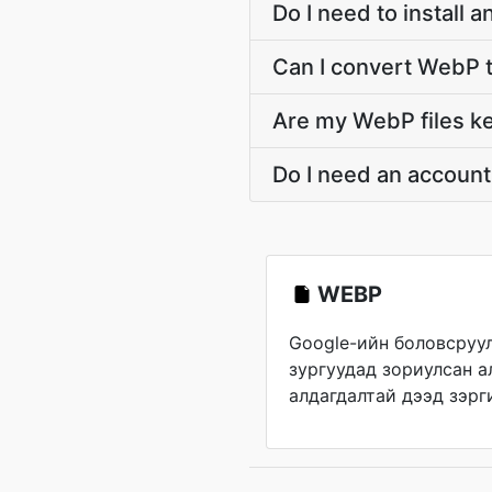
Do I need to install
Can I convert WebP
Are my WebP files ke
Do I need an accoun
WEBP
Google-ийн боловсруул
зургуудад зориулсан а
алдагдалтай дээд зэрг