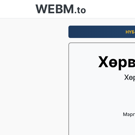
WEBM
.to
НҮБ
Хөрв
Хө
Мэрг