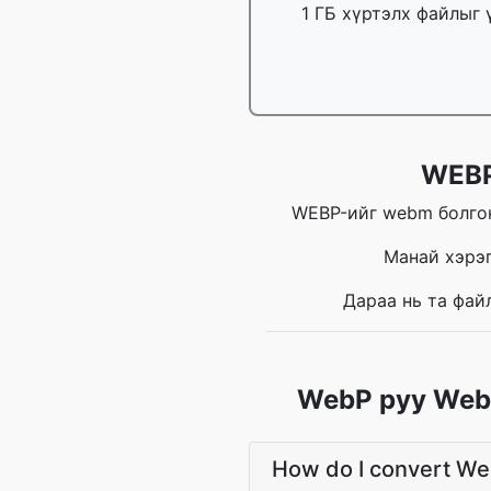
1 ГБ хүртэлх файлыг 
WEBP
WEBP-ийг webm болгон
Манай хэрэ
Дараа нь та фай
WebP руу WebM
How do I convert W