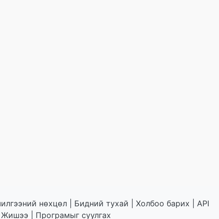
чилгээний нөхцөл
|
Бидний тухай
|
Холбоо барих
|
API
|
Жишээ
|
Програмыг суулгах