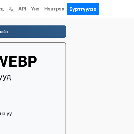
үд
API
Үнэ
Нэвтрэх
Бүртгүүлэх
лайн.
 WEBP
ууд
на уу