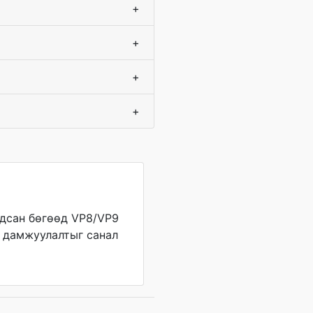
+
+
+
+
дсан бөгөөд VP8/VP9
 дамжуулалтыг санал