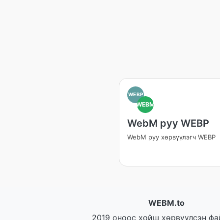
WEBP
WEBM
WebM руу WEBP
WebM руу хөрвүүлэгч WEBP
WEBM.to
2019 оноос хойш хөрвүүлсэн фа