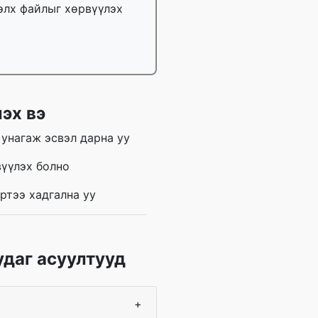
тэлх файлыг хөрвүүлэх
эх вэ
унагаж эсвэл дарна уу
үүлэх болно
ртээ хадгална уу
удаг асуултууд
+