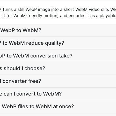
urns a still WebP image into a short WebM video clip. WE
s it for WebM-friendly motion) and encodes it as a playable
t WebP to WebM?
P to WebM reduce quality?
bP to WebM conversion take?
 should I choose?
 converter free?
e can I convert to WebM?
l WebP files to WebM at once?