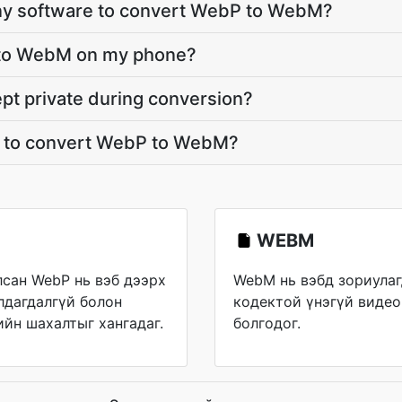
 any software to convert WebP to WebM?
 to WebM on my phone?
pt private during conversion?
t to convert WebP to WebM?
WEBM
сан WebP нь вэб дээрх
WebM нь вэбд зориулаг
лдагдалгүй болон
кодектой үнэгүй видео
ийн шахалтыг хангадаг.
болгодог.