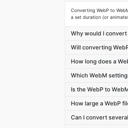
Converting WebP to WebM t
a set duration (or animate
Why would I conver
Will converting Web
How long does a We
Which WebM settings
Is the WebP to WebM
How large a WebP fil
Can I convert severa