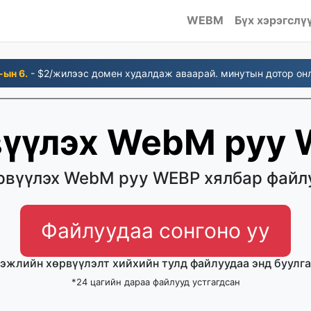
WEBM
Бүх хэрэгслү
-ын 6.
- $2/жилээс домен худалдаж аваарай. минутын дотор он
үүлэх WebM руу
рвүүлэх WebM руу WEBP хялбар файл
Файлуудаа сонгоно уу
эжлийн хөрвүүлэлт хийхийн тулд файлуудаа энд буулга
*24 цагийн дараа файлууд устгагдсан