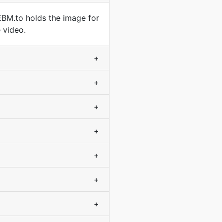
BM.to holds the image for
 video.
+
+
+
+
+
+
+