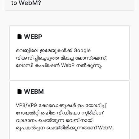
to WebM?
WEBP
വെബ്ബിലെ ഇമേജുകൾക്ക് Google
വികസിപ്പിച്ചെടുത്ത മികച്ച ലോസ്‌ലെസ്,
ലോസി കംപ്രഷൻ WebP നൽകുന്നു.
WEBM
VP8/VP9 കോഡെക്കുകൾ ഉപയോഗിച്ച്
റോയൽറ്റി രഹിത വീഡിയോ സ്ട്രീമിംഗ്
വാഗ്ദാനം ചെയ്യുന്ന വെബിനായി
രൂപകൽപ്പന ചെയ്‌തിരിക്കുന്നതാണ് WebM.