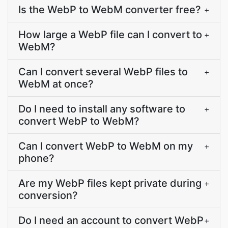
Is the WebP to WebM converter free?
+
How large a WebP file can I convert to
+
WebM?
Can I convert several WebP files to
+
WebM at once?
Do I need to install any software to
+
convert WebP to WebM?
Can I convert WebP to WebM on my
+
phone?
Are my WebP files kept private during
+
conversion?
Do I need an account to convert WebP
+