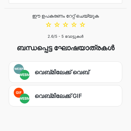
ഈ ഉപകരണം റേറ്റ് ചെയ്യുക
☆
☆
☆
☆
☆
2.6
/5 -
5
വോട്ടുകൾ
ബന്ധപ്പെട്ട ഘോഷയാത്രകൾ
WEBP
വെബ്‌മിലേക്ക് വെബ്‌
WEBM
GIF
വെബ്‌മിലേക്ക് GIF
WEBM