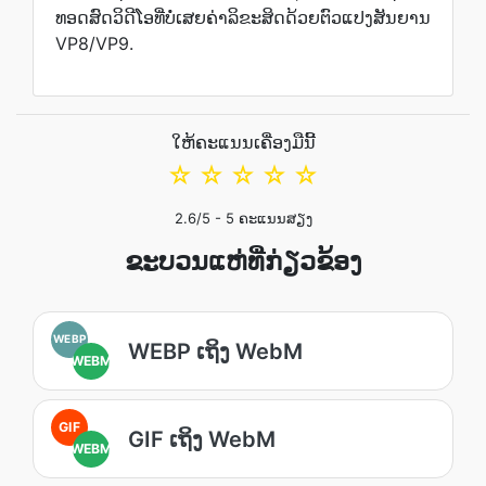
ທອດສົດວິດີໂອທີ່ບໍ່ເສຍຄ່າລິຂະສິດດ້ວຍຕົວແປງສັນຍານ
VP8/VP9.
ໃຫ້ຄະແນນເຄື່ອງມືນີ້
☆
☆
☆
☆
☆
2.6
/5 -
5
ຄະແນນສຽງ
ຂະບວນແຫ່ທີ່ກ່ຽວຂ້ອງ
WEBP
WEBP ເຖິງ WebM
WEBM
GIF
GIF ເຖິງ WebM
WEBM