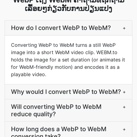
ເລື້ອຍໆກ່ຽວກັບການປ່ຽນແປງ
How do I convert WebP to WebM?
+
Converting WebP to WebM turns a still WebP
image into a short WebM video clip. WEBM.to
holds the image for a set duration (or animates it
for WebM-friendly motion) and encodes it as a
playable video.
Why would I convert WebP to WebM?
+
Will converting WebP to WebM
+
reduce quality?
How long does a WebP to WebM
+
conversion take?