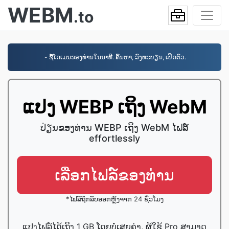
WEBM
.to
- ຊື້ໂດເມນຂອງທ່ານໃນນາທີ. ຄົ້ນຫາ, ລົງທະບຽນ, ເປີດຕົວ.
ແປງ WEBP ເຖິງ WebM
ປ່ຽນຂອງທ່ານ WEBP ເຖິງ WebM ໄຟລ​໌
effortlessly
ເລືອກໄຟລ໌ຂອງທ່ານ
*ໄຟລ໌ຖືກລຶບອອກຫຼັງຈາກ 24 ຊົ່ວໂມງ
ແປງໄຟລ໌ໄດ້ເຖິງ 1 GB ໂດຍບໍ່ເສຍຄ່າ, ຜູ້ໃຊ້ Pro ສາມາດ