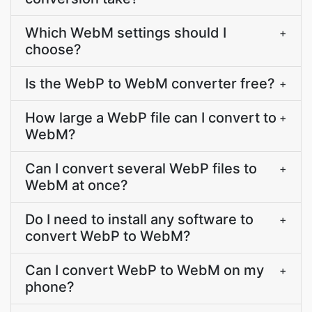
Which WebM settings should I
+
choose?
Is the WebP to WebM converter free?
+
How large a WebP file can I convert to
+
WebM?
Can I convert several WebP files to
+
WebM at once?
Do I need to install any software to
+
convert WebP to WebM?
Can I convert WebP to WebM on my
+
phone?