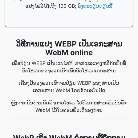
ແປງໄຟລ໌ໄດ້ເຖິງ 100 GB;
ລົງທະບຽນດຽວນີ້
ວິທີການແປງ WEBP ເປັນເອກະສານ
WebM online
ເພື່ອປ່ຽນ WEBP ເປັນເວບໄຊທ໌, ລາກແລະວາງຫລືກົດພື້ນທີ່
ອັບໂຫລດຂອງພວກເຮົາເພື່ອອັບໂຫລດເອກະສານ
ເຄື່ອງມືຂອງພວກເຮົາຈະປ່ຽນ WEBP ຂອງທ່ານເປັນ
ເອກະສານ WebM ໂດຍອັດຕະໂນມັດ
ຫຼັງຈາກນັ້ນທ່ານກົດລິ້ງດາວໂຫລດໄປທີ່ເອກະສານເພື່ອບັນທຶກ
WebM ໄວ້ໃນຄອມພິວເຕີຂອງທ່ານ
WebP ເຖິງ WebM ຄຳຖາມທີ່ຖືກຖາມ