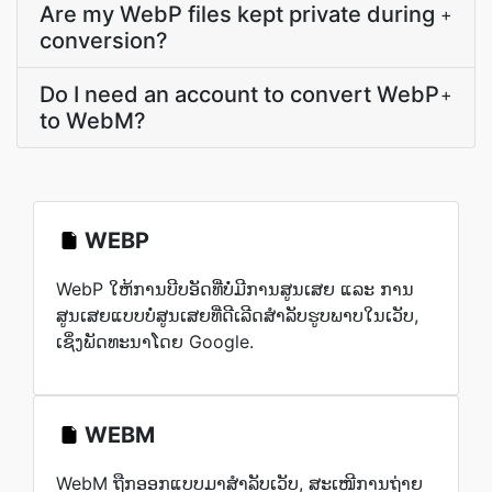
Are my WebP files kept private during
+
conversion?
Do I need an account to convert WebP
+
to WebM?
WEBP
WebP ໃຫ້ການບີບອັດທີ່ບໍ່ມີການສູນເສຍ ແລະ ການ
ສູນເສຍແບບບໍ່ສູນເສຍທີ່ດີເລີດສຳລັບຮູບພາບໃນເວັບ,
ເຊິ່ງພັດທະນາໂດຍ Google.
WEBM
WebM ຖືກອອກແບບມາສຳລັບເວັບ, ສະເໜີການຖ່າຍ