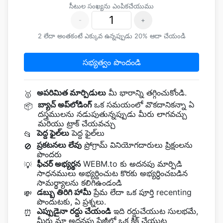
సీటుల సంఖ్యను ఎంపికచేయుము
-
+
2 లేదా అంతకంటే ఎక్కువ ఉన్నప్పుడు 20% ఆదా చేయండి
సభ్యత్వం పొందండి
అపరిమిత మార్పిడులు
మీ భారాన్ని తగ్గించుకోండి.
🥇
బ్యాచ్ అప్‌లోడింగ్
ఒక సమయంలో వొకదానికన్నా ఏ
📦
దస్త్రములను నడుపుతున్నప్పుడు మీరు లాగవచ్చు
మరియు ట్రాక్ చేయవచ్చు
పెద్ద ఫైల్‌లు
పెద్ద ఫైల్‌లు
📂
ప్రకటనలు లేవు
ప్రోగ్రామ్ వినియోగదారులు ప్రిక్షంలను
🚫
పొందరు
ఫీచర్ అభ్యర్థన
WEBM.to కు అదనపు మార్పిడి
💡
సాధనములు అభ్యర్దించుట కొరకు అభ్యర్ధించబడిన
సామర్థ్యాలను కలిగిఉండండి
డబ్బు తిరిగి హామీ
ప్రేమ లేదా ఒక పూర్తి recenting
💸
పొందుటకు, ఏ ప్రశ్నలు.
ఎప్పుడైనా రద్దు చేయండి
ఇది రద్దుచేయుట సులభమే,
⏰
మీరు మా అదనపు పేజీలో ఒక క్లిక్ చేయుట