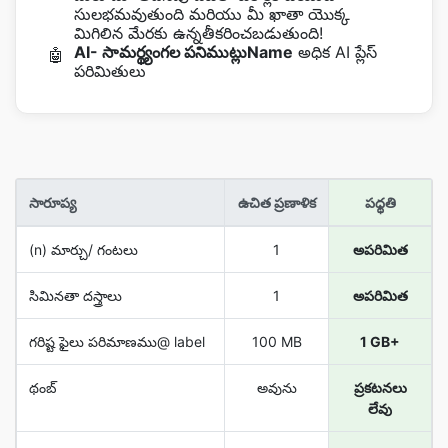
సులభమవుతుంది మరియు మీ ఖాతా యొక్క
మిగిలిన మేరకు ఉన్నతీకరించబడుతుంది!
AI- సామర్థ్యంగల పనిముట్లుName
అధిక AI ప్లేస్
🤖
పరిమితులు
సారూప్య
ఉచిత ప్రణాళిక
పధ్ధతి
(n) మార్చు/ గంటలు
1
అపరిమిత
సిమినతా దస్త్రాలు
1
అపరిమిత
గరిష్ట ఫైలు పరిమాణము@ label
100 MB
1 GB+
థంబ్
అవును
ప్రకటనలు
లేవు