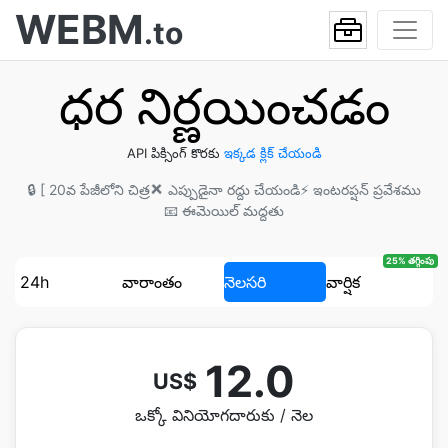
WEBM
.to
ధర నిర్ణయించడం
API పిక్సింగ్ కొరకు
ఇక్కడ క్లిక్ చేయండి
🔒 [ 20వ పేజీలోని చిత్ర
❌ ఎప్పుడైనా రద్దు చేయండి
⚡ ఇంటరప్షన్ ప్రవేశము
📧 ఈమెయిల్ మద్దతు
25% తగ్గింపు
24h
వారాంతం
నెలసరి
వార్షిక
12.0
US$
ఒక్కో వినియోగదారుకు / నెల