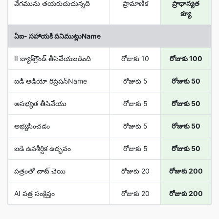
వేగమును తయరుచుచున్నది
ప్రామాణిక
ప్రాధాన్యత
క్యూ
ఏఐ- సహాయకి పనిముట్లుName
II బ్యాక్‌గ్రౌండ్ తీసివేయబడింది
రోజుకు 10
రోజుకు 100
ఐడి ఆడియో రిప్రెషన్Name
రోజుకు 5
రోజుకు 50
అసభ్యత తీసివేయు
రోజుకు 5
రోజుకు 50
అభ్యసించడం
రోజుకు 5
రోజుకు 50
ఐడి ఉపశీర్షిక ఉద్భవం
రోజుకు 5
రోజుకు 50
పత్రంతో చాట్ చెయి
రోజుకు 20
రోజుకు 200
AI పత్ర సంక్షిప్తం
రోజుకు 20
రోజుకు 200