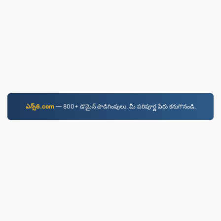
ఎన్స్6.com
—⁠ 800+ డొమైన్ పొడిగింపులు. మీ పరిపూర్ణ పేరు కనుగొనండి.
WEBM.to
2019 నుండి మార్చబడిన ఫైల్‌లు
గోప్యతా విధానం
|
సేవా నిబంధనలు
|
మా గురించి
|
మమ్మల్ని
సంప్రదించండి
|
API
|
మాదిరిలు
|
అప్ స్థాపించు
© 2026 WEBM.to
|
VPS.org
LLC | తయారు చేసినది
nadermx