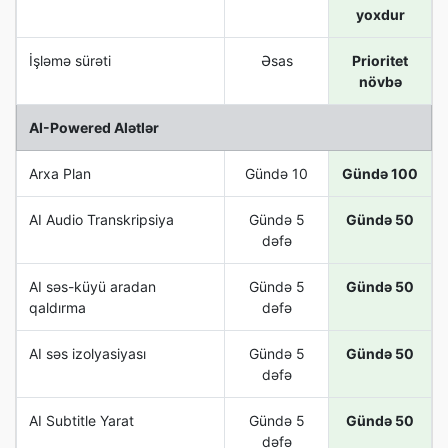
yoxdur
İşləmə sürəti
Əsas
Prioritet
növbə
AI-Powered Alətlər
Arxa Plan
Gündə 10
Gündə 100
AI Audio Transkripsiya
Gündə 5
Gündə 50
dəfə
AI səs-küyü aradan
Gündə 5
Gündə 50
qaldırma
dəfə
AI səs izolyasiyası
Gündə 5
Gündə 50
dəfə
AI Subtitle Yarat
Gündə 5
Gündə 50
dəfə