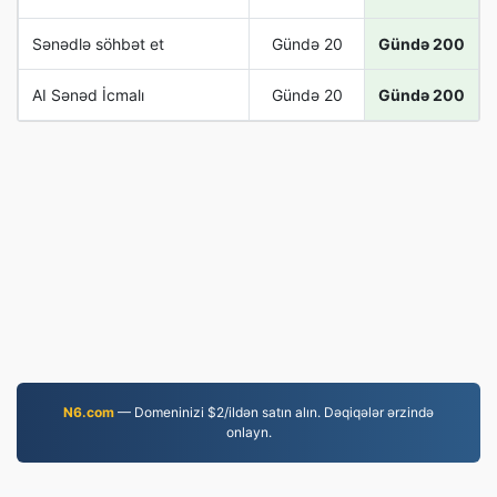
Sənədlə söhbət et
Gündə 20
Gündə 200
AI Sənəd İcmalı
Gündə 20
Gündə 200
N6.com
— Domeninizi $2/ildən satın alın. Dəqiqələr ərzində
onlayn.