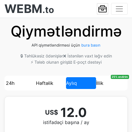
WEBM
.to
Qiymətləndirmə
API qiymətləndirməsi üçün
bura basın
🔒 Təhlükəsiz ödənişlər
❌ İstənilən vaxt ləğv edin
⚡ Tələb olunan giriş
📧 E-poçt dəstəyi
25% endirim
24h
Həftəlik
Aylıq
İllik
12.0
US$
istifadəçi başına / ay