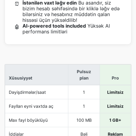
İstənilən vaxt ləğv edin
Bu asandır, siz
⏰
bizim hesab səhifəsində bir kliklə ləğv edə
bilərsiniz və hesabınız müddətin qalan
hissəsi üçün yüksəldilib!
AI-powered tools included
Yüksək AI
🤖
performans limitləri
Pulsuz
Xüsusiyyət
plan
Pro
Dəyişdirmələr/saat
1
Limitsiz
Faylları eyni vaxtda aç
1
Limitsiz
Max fayl böyüklüyü
100 MB
1 GB+
İddialar
Bəli
Reklam