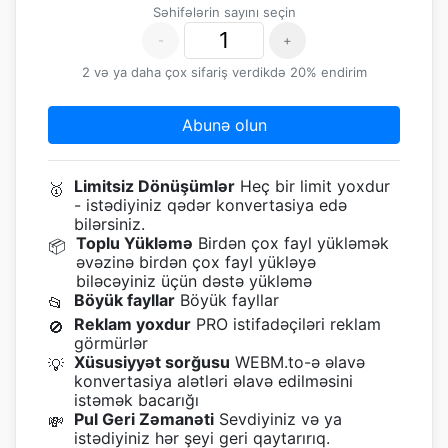
Səhifələrin sayını seçin
-
+
2 və ya daha çox sifariş verdikdə 20% endirim
Abunə olun
Limitsiz Dönüşümlər
Heç bir limit yoxdur
🥇
- istədiyiniz qədər konvertasiya edə
bilərsiniz.
Toplu Yükləmə
Birdən çox fayl yükləmək
📦
əvəzinə birdən çox fayl yükləyə
biləcəyiniz üçün dəstə yükləmə
Böyük fayllar
Böyük fayllar
📂
Reklam yoxdur
PRO istifadəçiləri reklam
🚫
görmürlər
Xüsusiyyət sorğusu
WEBM.to-ə əlavə
💡
konvertasiya alətləri əlavə edilməsini
istəmək bacarığı
Pul Geri Zəmanəti
Sevdiyiniz və ya
💸
istədiyiniz hər şeyi geri qaytarırıq.