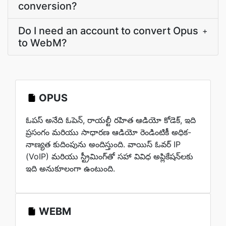
conversion?
Do I need an account to convert Opus
+
to WebM?
OPUS
ఓపస్ అనేది ఓపెన్, రాయల్టీ రహిత ఆడియో కోడెక్, ఇది
ప్రసంగం మరియు సాధారణ ఆడియో రెండింటికీ అధిక-
నాణ్యత కుదింపును అందిస్తుంది. వాయిస్ ఓవర్ IP
(VoIP) మరియు స్ట్రీమింగ్‌తో సహా వివిధ అప్లికేషన్‌లకు
ఇది అనుకూలంగా ఉంటుంది.
WEBM