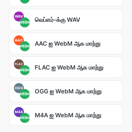
WAV
வெப்எம்-க்கு WAV
WEBM
AAC
AAC ஐ WebM ஆக மாற்று
WEBM
FLAC
FLAC ஐ WebM ஆக மாற்று
WEBM
OGG
OGG ஐ WebM ஆக மாற்று
WEBM
M4A
M4A ஐ WebM ஆக மாற்று
WEBM