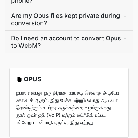
phone?
Are my Opus files kept private during
+
conversion?
Do I need an account to convert Opus
+
to WebM?
OPUS
ஓபஸ் என்பது ஒரு திறந்த, ராயல்டி இல்லாத ஆடியோ
கோடெக் ஆகும், இது பேச்சு மற்றும் பொது ஆடியோ
இரண்டிற்கும் உயர்தர சுருக்கத்தை வழங்குகிறது.
குரல் ஓவர் ஐபி (VoIP) மற்றும் ஸ்ட்ரீமிங் உட்பட
பல்வேறு பயன்பாடுகளுக்கு இது ஏற்றது.