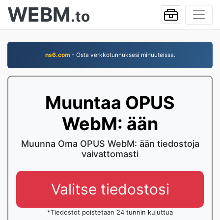
WEBM
.to
ns6.com
- Osta verkkotunnuksesi minuuteissa.
Muuntaa OPUS
WebM: ään
Muunna Oma OPUS WebM: ään tiedostoja
vaivattomasti
Valitse tiedostosi
*Tiedostot poistetaan 24 tunnin kuluttua