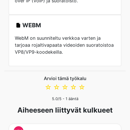
over IP (VoIP) ja suoratoisto.
WEBM
WebM on suunniteltu verkkoa varten ja
tarjoaa rojaltivapaata videoiden suoratoistoa
VP8/VP9-koodekeilla.
Arvioi tämä työkalu
☆
☆
☆
☆
☆
5.0
/5 -
1
ääntä
Aiheeseen liittyvät kulkueet