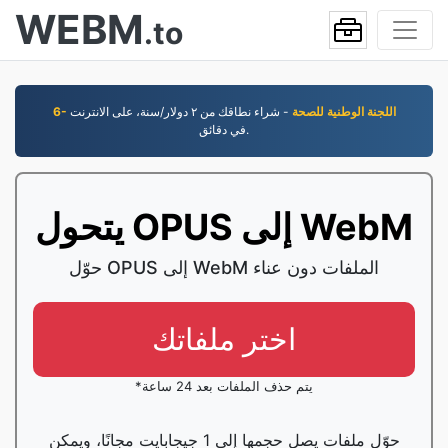
WEBM
.to
6- اللجنة الوطنية للصحة
- شراء نطاقك من ٢ دوﻻر/سنة، على اﻻنترنت
في دقائق.
يتحول OPUS إلى WebM
حوّل OPUS إلى WebM الملفات دون عناء
اختر ملفاتك
*يتم حذف الملفات بعد 24 ساعة
حوّل ملفات يصل حجمها إلى 1 جيجابايت مجانًا، ويمكن