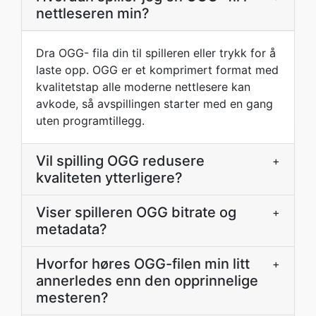
nettleseren min?
Dra OGG- fila din til spilleren eller trykk for å
laste opp. OGG er et komprimert format med
kvalitetstap alle moderne nettlesere kan
avkode, så avspillingen starter med en gang
uten programtillegg.
Vil spilling OGG redusere
+
kvaliteten ytterligere?
Viser spilleren OGG bitrate og
+
metadata?
Hvorfor høres OGG-filen min litt
+
annerledes enn den opprinnelige
mesteren?