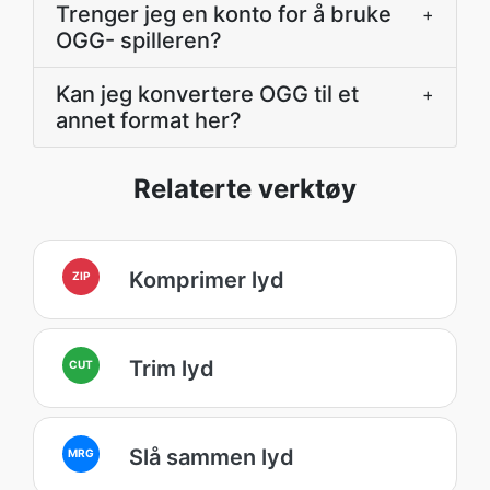
Trenger jeg en konto for å bruke
+
OGG- spilleren?
Kan jeg konvertere OGG til et
+
annet format her?
Relaterte verktøy
Komprimer lyd
ZIP
Trim lyd
CUT
Slå sammen lyd
MRG