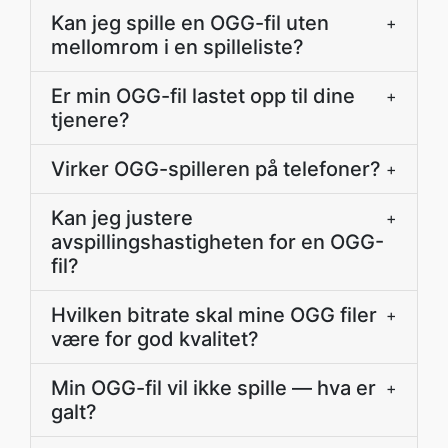
Kan jeg spille en OGG-fil uten
+
mellomrom i en spilleliste?
Er min OGG-fil lastet opp til dine
+
tjenere?
Virker OGG-spilleren på telefoner?
+
Kan jeg justere
+
avspillingshastigheten for en OGG-
fil?
Hvilken bitrate skal mine OGG filer
+
være for god kvalitet?
Min OGG-fil vil ikke spille — hva er
+
galt?