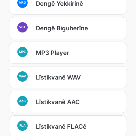
Dengê Yekkirinê
MRG
Dengê Biguherîne
VOL
MP3 Player
MP3
Lîstikvanê WAV
WAV
Lîstikvanê AAC
AAC
Lîstikvanê FLACê
FLA