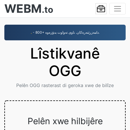
WEBM
.to
- 800+ دامەزرێنەرەکان. ناوی تەواوت بدۆزەوە.
.
Lîstikvanê
OGG
Pelên OGG rasterast di geroka xwe de bilîze
Pelên xwe hilbijêre