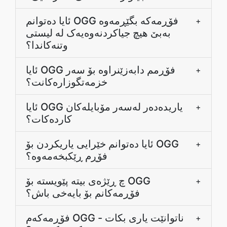
ئایا دەتوانم OGG فۆڕمەکە بگێڕمەوە
+
بەبێ هیچ جیاکردنەوەیەک لە لیستی
وتنەکاندا؟
ئایا OGG فۆڕمم دابەزێنراوە بۆ سەر
+
خزمەتگوزارەکانت؟
ئایا OGG یاریدەدەر لەسەر مۆبایلەکان
+
کاردەکات؟
ئایا دەتوانم خێرایی یاریکردن بۆ OGG
+
فۆڕم ڕێکبخەمەوە؟
چ ڕێژەی بیتە پێویسته بۆ OGG
+
فۆڕمەکانم بۆ بایەخی باش؟
فۆڕمەکەم OGG ناتوانێت یاری بکات -
+