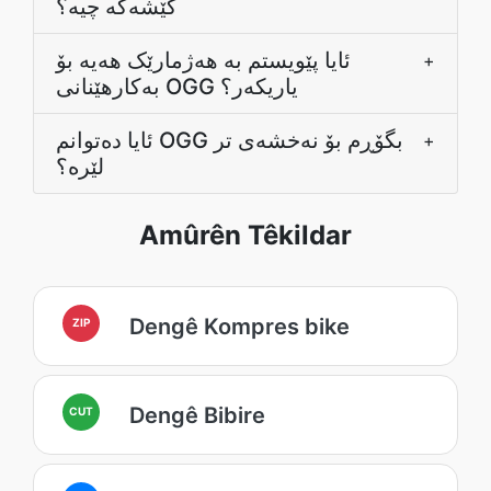
کێشەکە چیە؟
ئایا پێویستم بە هەژمارێک هەیە بۆ
+
بەکارهێنانی OGG یاریکەر؟
ئایا دەتوانم OGG بگۆڕم بۆ نەخشەی تر
+
لێرە؟
Amûrên Têkildar
Dengê Kompres bike
ZIP
Dengê Bibire
CUT