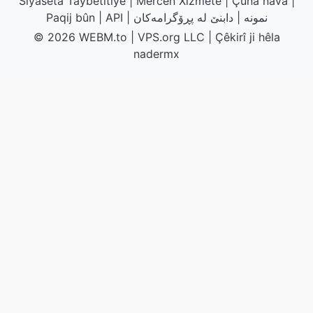
Siyaseta Taybetîtiyê
|
Mercên Xizmetê
|
Çûna nava
|
نمونە
|
دابنێ لە پڕۆگرامەکان
|
API
|
Paqij bûn
© 2026 WEBM.to
|
VPS.org
LLC | Çêkirî ji hêla
nadermx