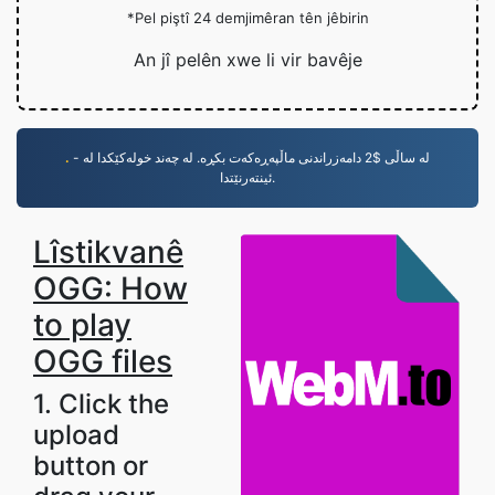
*Pel piştî 24 demjimêran tên jêbirin
An jî pelên xwe li vir bavêje
- لە ساڵی $2 دامەزراندنی ماڵپەڕەکەت بکڕە. لە چەند خولەکێکدا لە
.
ئینتەرنێتدا.
Lîstikvanê
OGG: How
to play
OGG files
1. Click the
upload
button or