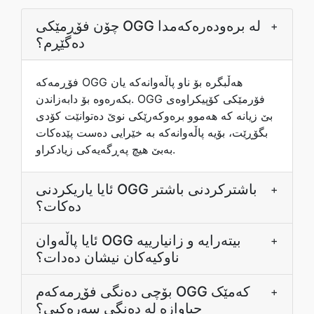
چۆن فۆڕمێکی OGG لە برەودەرەکەمدا
+
دەگێڕم؟
فۆڕمەکە OGG هەڵبگرە بۆ ناو پاڵەوانەکە یان
بکەرەوە بۆ دابەزاندن. OGG فۆرمێکی کۆپیکراوەی
بێ زیانە کە هەموو برەوکەرێکی نوێ دەتوانێت کۆدی
بگۆڕێت، بۆیە پاڵەوانەکە بە خێرایی دەست پێدەکات
بەبێ هیچ پەڕگەیەکی زیادکراو.
ئایا یاریکردنی OGG باشترکردنی باشتر
+
دەکات؟
ئایا پاڵەوان OGG بیتەرایە و زانیارییە
+
ناوکیەکان نیشان دەدات؟
بۆچی دەنگی فۆڕمەکەم OGG کەمێک
+
جیاوازە لە دەنگی سەرەکیی؟