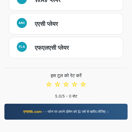
एएसी प्लेयर
AAC
एफएलएसी प्लेयर
FLA
इस टूल को रेट करें
☆
☆
☆
☆
☆
5.0
/5 -
0
वोट
एनएस6.com
- - फोन पर अपने डोमेन को $/ वर्ष से खरीद लीजिए ।