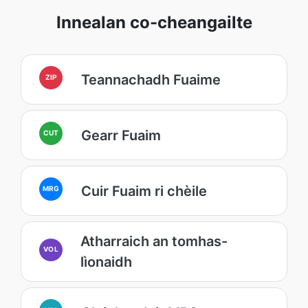
Innealan co-cheangailte
Teannachadh Fuaime
ZIP
Gearr Fuaim
CUT
Cuir Fuaim ri chèile
MRG
Atharraich an tomhas-
VOL
lìonaidh