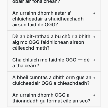
obair air fònaichean?
An urrainn dhomh astar a'
+
chluicheadair a shuidheachadh
airson faidhle OGG?
Dè an bit-rathad a bu chòir a bhith
+
aig mo OGG faidhlichean airson
càileachd math?
Cha chluich mo faidhle OGG — dè
+
a tha ceàrr?
A bheil cunntas a dhìth orm gus an
+
cluicheadair OGG a chleachdadh?
An urrainn dhomh OGG a
+
thionndadh gu fòrmat eile an seo?