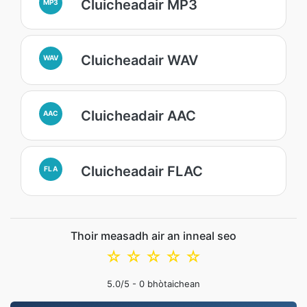
Cluicheadair MP3
MP3
Cluicheadair WAV
WAV
Cluicheadair AAC
AAC
Cluicheadair FLAC
FLA
Thoir measadh air an inneal seo
☆
☆
☆
☆
☆
5.0
/5 -
0
bhòtaichean