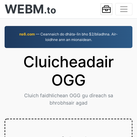
WEBM
.to
ns6.com
— Ceannaich do dhàta-lìn bho $2/bliadhna. Air-
loidhne ann an mionaidean.
Cluicheadair
OGG
Cluich faidhlichean OGG gu dìreach sa
bhrobhsair agad