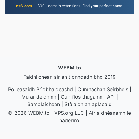
ns6.com
— 800+ domain extensions. Find your perfect name.
WEBM.to
Faidhlichean air an tionndadh bho 2019
Poileasaidh Prìobhaideachd
|
Cumhachan Seirbheis
|
Mu ar deidhinn
|
Cuir fios thugainn
|
API
|
Samplaichean
|
Stàlaich an aplacaid
© 2026 WEBM.to
|
VPS.org
LLC | Air a dhèanamh le
nadermx