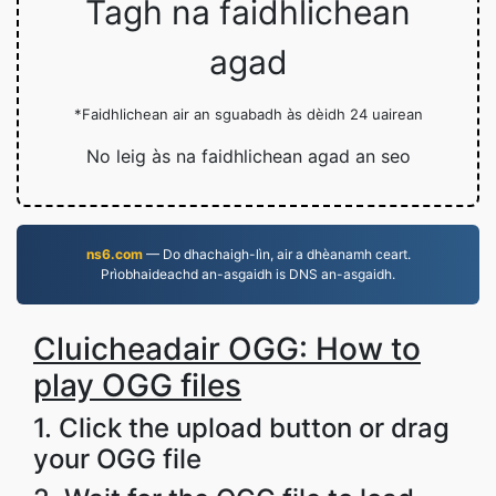
Tagh na faidhlichean
agad
*Faidhlichean air an sguabadh às dèidh 24 uairean
No leig às na faidhlichean agad an seo
ns6.com
— Do dhachaigh-lìn, air a dhèanamh ceart.
Prìobhaideachd an-asgaidh is DNS an-asgaidh.
Cluicheadair OGG: How to
play OGG files
1. Click the upload button or drag
your OGG file