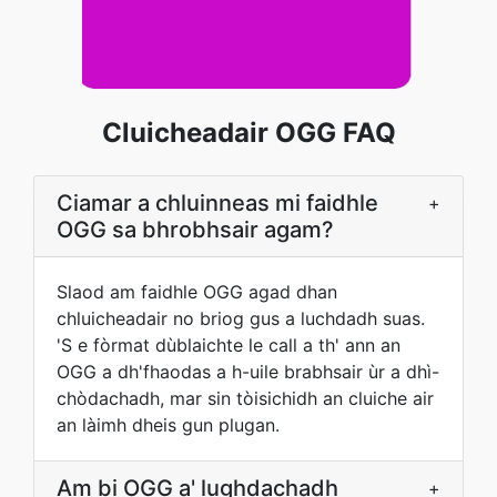
Cluicheadair OGG FAQ
Ciamar a chluinneas mi faidhle
+
OGG sa bhrobhsair agam?
Slaod am faidhle OGG agad dhan
chluicheadair no briog gus a luchdadh suas.
'S e fòrmat dùblaichte le call a th' ann an
OGG a dh'fhaodas a h-uile brabhsair ùr a dhì-
chòdachadh, mar sin tòisichidh an cluiche air
an làimh dheis gun plugan.
Am bi OGG a' lughdachadh
+