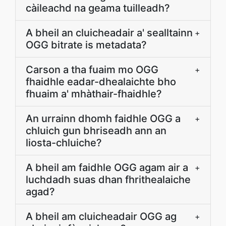
càileachd na geama tuilleadh?
A bheil an cluicheadair a' sealltainn
+
OGG bitrate is metadata?
Carson a tha fuaim mo OGG
+
fhaidhle eadar-dhealaichte bho
fhuaim a' mhàthair-fhaidhle?
An urrainn dhomh faidhle OGG a
+
chluich gun bhriseadh ann an
liosta-chluiche?
A bheil am faidhle OGG agam air a
+
luchdadh suas dhan fhrithealaiche
agad?
A bheil am cluicheadair OGG ag
+